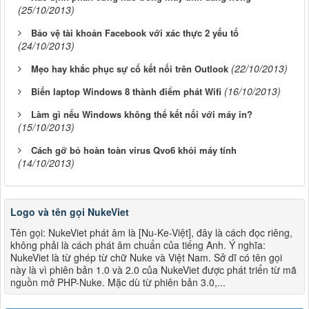
(25/10/2013)
Bảo vệ tài khoản Facebook với xác thực 2 yếu tố
(24/10/2013)
(22/10/2013)
Mẹo hay khắc phục sự cố kết nối trên Outlook
(16/10/2013)
Biến laptop Windows 8 thành điểm phát Wifi
Làm gì nếu Windows không thể kết nối với máy in?
(15/10/2013)
Cách gỡ bỏ hoàn toàn virus Qvo6 khỏi máy tính
(14/10/2013)
Logo và tên gọi NukeViet
Tên gọi: NukeViet phát âm là [Nu-Ke-Việt], đây là cách đọc riêng,
không phải là cách phát âm chuẩn của tiếng Anh. Ý nghĩa:
NukeViet là từ ghép từ chữ Nuke và Việt Nam. Sở dĩ có tên gọi
này là vì phiên bản 1.0 và 2.0 của NukeViet được phát triển từ mã
nguồn mở PHP-Nuke. Mặc dù từ phiên bản 3.0,...