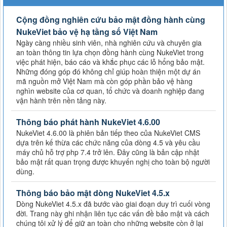
Cộng đồng nghiên cứu bảo mật đồng hành cùng
NukeViet bảo vệ hạ tầng số Việt Nam
Ngày càng nhiều sinh viên, nhà nghiên cứu và chuyên gia
an toàn thông tin lựa chọn đồng hành cùng NukeViet trong
việc phát hiện, báo cáo và khắc phục các lỗ hổng bảo mật.
Những đóng góp đó không chỉ giúp hoàn thiện một dự án
mã nguồn mở Việt Nam mà còn góp phần bảo vệ hàng
nghìn website của cơ quan, tổ chức và doanh nghiệp đang
vận hành trên nền tảng này.
Thông báo phát hành NukeViet 4.6.00
NukeViet 4.6.00 là phiên bản tiếp theo của NukeViet CMS
dựa trên kế thừa các chức năng của dòng 4.5 và yêu cầu
máy chủ hỗ trợ php 7.4 trở lên. Đây cũng là bản cập nhật
bảo mật rất quan trọng được khuyến nghị cho toàn bộ người
dùng.
Thông báo bảo mật dòng NukeViet 4.5.x
Dòng NukeViet 4.5.x đã bước vào giai đoạn duy trì cuối vòng
đời. Trang này ghi nhận liên tục các vấn đề bảo mật và cách
chúng tôi xử lý để giữ an toàn cho những website còn ở lại