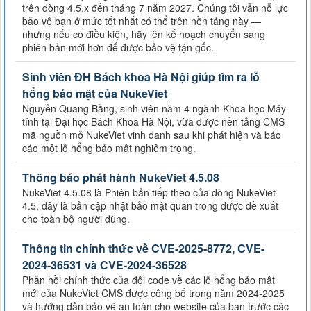
trên dòng 4.5.x đến tháng 7 năm 2027. Chúng tôi vẫn nỗ lực
bảo vệ bạn ở mức tốt nhất có thể trên nền tảng này —
nhưng nếu có điều kiện, hãy lên kế hoạch chuyển sang
phiên bản mới hơn để được bảo vệ tận gốc.
Sinh viên ĐH Bách khoa Hà Nội giúp tìm ra lỗ
hổng bảo mật của NukeViet
Nguyễn Quang Bằng, sinh viên năm 4 ngành Khoa học Máy
tính tại Đại học Bách Khoa Hà Nội, vừa được nền tảng CMS
mã nguồn mở NukeViet vinh danh sau khi phát hiện và báo
cáo một lỗ hổng bảo mật nghiêm trọng.
Thông báo phát hành NukeViet 4.5.08
NukeViet 4.5.08 là Phiên bản tiếp theo của dòng NukeViet
4.5, đây là bản cập nhật bảo mật quan trong được đề xuất
cho toàn bộ người dùng.
Thông tin chính thức về CVE-2025-8772, CVE-
2024-36531 và CVE-2024-36528
Phản hồi chính thức của đội code về các lỗ hổng bảo mật
mới của NukeViet CMS được công bố trong năm 2024-2025
và hướng dẫn bảo vệ an toàn cho website của bạn trước các