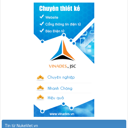
Tin từ NukeViet.vn