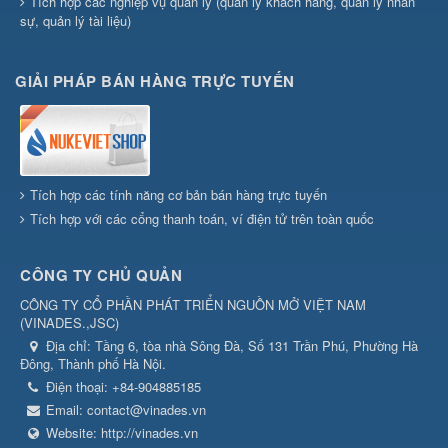
Tích hợp các nghiệp vụ quản lý (quản lý khách hàng, quản lý nhân
sự, quản lý tài liệu)
GIẢI PHÁP BÁN HÀNG TRỰC TUYẾN
Tích hợp các tính năng cơ bản bán hàng trực tuyến
Tích hợp với các cổng thanh toán, ví điện tử trên toàn quốc
CÔNG TY CHỦ QUẢN
CÔNG TY CỔ PHẦN PHÁT TRIỂN NGUỒN MỞ VIỆT NAM
(
VINADES.,JSC
)
Địa chỉ:
Tầng 6, tòa nhà Sông Đà, Số 131 Trần Phú, Phường Hà
Đông, Thành phố Hà Nội.
Điện thoại:
+84-904885185
Email:
contact@vinades.vn
Website:
http://vinades.vn