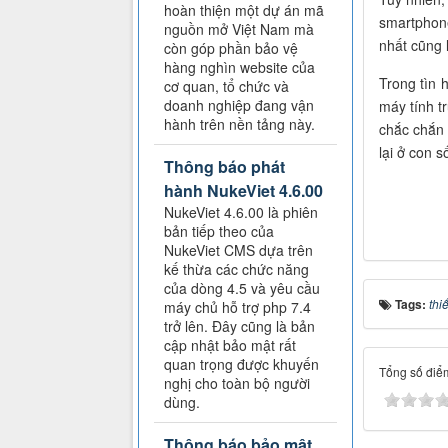
hoàn thiện một dự án mã
smartphon
nguồn mở Việt Nam mà
nhất cũng l
còn góp phần bảo vệ
hàng nghìn website của
Trong tìn 
cơ quan, tổ chức và
doanh nghiệp đang vận
máy tính t
hành trên nền tảng này.
chắc chắn 
lại ở con 
Thông báo phát
hành NukeViet 4.6.00
NukeViet 4.6.00 là phiên
bản tiếp theo của
NukeViet CMS dựa trên
kế thừa các chức năng
của dòng 4.5 và yêu cầu
Tags:
thiế
máy chủ hỗ trợ php 7.4
trở lên. Đây cũng là bản
cập nhật bảo mật rất
quan trọng được khuyến
Tổng số điểm
nghị cho toàn bộ người
dùng.
Thông báo bảo mật