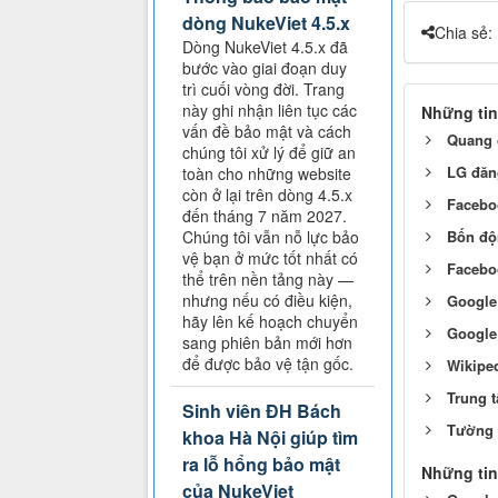
dòng NukeViet 4.5.x
Chia sẻ:
Dòng NukeViet 4.5.x đã
bước vào giai đoạn duy
trì cuối vòng đời. Trang
này ghi nhận liên tục các
Những tin
vấn đề bảo mật và cách
Quang 
chúng tôi xử lý để giữ an
LG đăng
toàn cho những website
còn ở lại trên dòng 4.5.x
Facebo
đến tháng 7 năm 2027.
Bốn độ
Chúng tôi vẫn nỗ lực bảo
vệ bạn ở mức tốt nhất có
Faceboo
thể trên nền tảng này —
nhưng nếu có điều kiện,
Google
hãy lên kế hoạch chuyển
Google 
sang phiên bản mới hơn
để được bảo vệ tận gốc.
Wikipe
Trung t
Sinh viên ĐH Bách
Tường 
khoa Hà Nội giúp tìm
ra lỗ hổng bảo mật
Những tin
của NukeViet