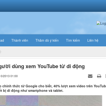
oad
Thành viên
Thăm dò ý kiến
Tìm kiếm
Liên hệ
ười dùng xem YouTube từ di động
10/2013 01:00
 chính thức từ Google cho biết, 40% lượt xem video trên YouTub
ết bị di động như smartphone và tablet.