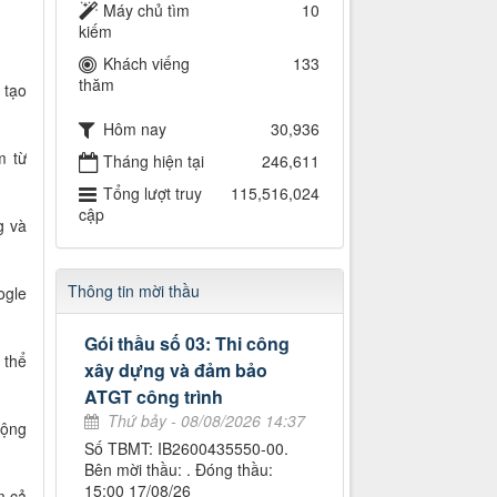
Máy chủ tìm
10
kiếm
Khách viếng
133
thăm
 tạo
Hôm nay
30,936
m từ
Tháng hiện tại
246,611
Tổng lượt truy
115,516,024
cập
g và
Thông tin mời thầu
ogle
Gói thầu số 03: Thi công
 thể
xây dựng và đảm bảo
ATGT công trình
Thứ bảy - 08/08/2026 14:37
động
Số TBMT: IB2600435550-00.
Bên mời thầu: . Đóng thầu:
15:00 17/08/26
m cả