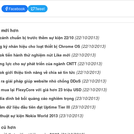
Facebook
Tweet
 mới hơn
(22/10/2013)
cảnh chuẩn bị trước thềm sự kiện 22/10
(22/10/2013)
 ký nhãn hiệu cho loạt thiết bị Chrome OS
(22/10/2013)
ok tiến hành thử nghiệm nút Like mới
(22/10/2013)
ng lực cho sự phát triển của ngành CNTT
(22/10/2013)
k giới thiệu tính năng về chia sẻ tin tức
(22/10/2013)
 ra giải pháp giúp website nhỏ chống DDoS
(22/10/2013)
mua lại FlexyCore với giá hơn 23 triệu USD
(23/10/2013)
dia dính bê bối quảng cáo nghiêm trọng
(23/10/2013)
âm dữ liệu đầu tiên đạt Uptime Tier III
(23/10/2013)
thuật sự kiện Nokia World 2013
 cũ hơn