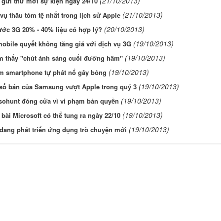
(21/10/2013)
gửi thư mời sự kiện ngày 24/10
(21/10/2013)
ụ thâu tóm tệ nhất trong lịch sử Apple
(20/10/2013)
ước 3G 20% - 40% liệu có hợp lý?
(19/10/2013)
obile quyết không tăng giá với dịch vụ 3G
(19/10/2013)
m thấy "chút ánh sáng cuối đường hầm"
(19/10/2013)
êm smartphone tự phát nổ gây bỏng
(19/10/2013)
số bán của Samsung vượt Apple trong quý 3
(19/10/2013)
Isohunt đóng cửa vì vi phạm bản quyền
(19/10/2013)
 bài Microsoft có thể tung ra ngày 22/10
(19/10/2013)
 đang phát triển ứng dụng trò chuyện mới