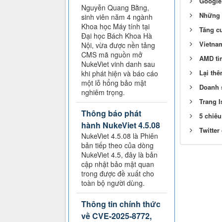
Google 
Nguyễn Quang Bằng,
Những v
sinh viên năm 4 ngành
Khoa học Máy tính tại
Tăng c
Đại học Bách Khoa Hà
Vietnam
Nội, vừa được nền tảng
CMS mã nguồn mở
AMD tì
NukeViet vinh danh sau
Lại th
khi phát hiện và báo cáo
một lỗ hổng bảo mật
Doanh 
nghiêm trọng.
Trang 
Thông báo phát
5 chiêu
hành NukeViet 4.5.08
Twitter
NukeViet 4.5.08 là Phiên
bản tiếp theo của dòng
NukeViet 4.5, đây là bản
cập nhật bảo mật quan
trong được đề xuất cho
toàn bộ người dùng.
Thông tin chính thức
về CVE-2025-8772,