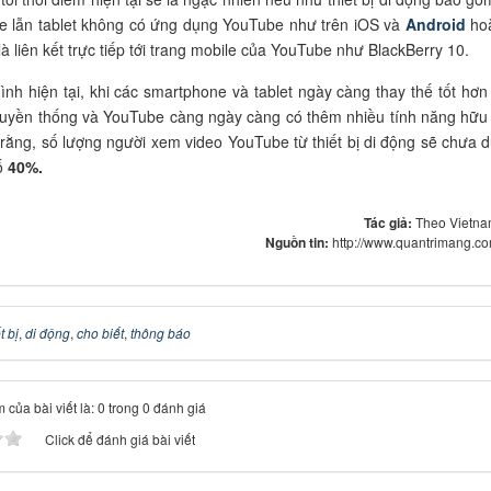
e lẫn tablet không có ứng dụng YouTube như trên iOS và
Android
hoặ
à liên kết trực tiếp tới trang mobile của YouTube như BlackBerry 10.
hình hiện tại, khi các smartphone và tablet ngày càng thay thế tốt hơn
ruyền thống và YouTube càng ngày càng có thêm nhiều tính năng hữu 
rằng, số lượng người xem video YouTube từ thiết bị di động sẽ chưa 
số
40%.
Tác giả:
Theo Vietna
Nguồn tin:
http://www.quantrimang.c
t bị
,
di động
,
cho biết
,
thông báo
 của bài viết là: 0 trong 0 đánh giá
Click để đánh giá bài viết