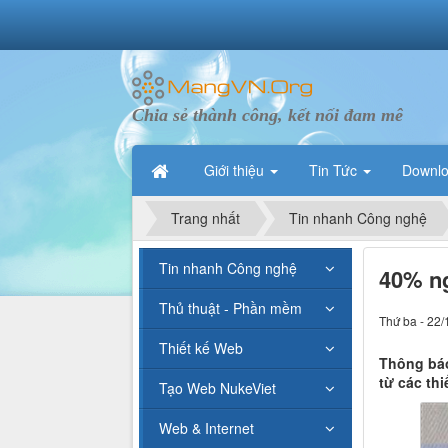
Chia sẻ thành công, kết nối đam mê
Giới thiệu
Tin Tức
Downl
Trang nhất
Tin nhanh Công nghệ
Tin nhanh Công nghệ
40% ng
Thủ thuật - Phần mềm
Thứ ba - 22/
Thiết kế Web
Thông báo
từ các thi
Tạo Web NukeViet
Web & Internet