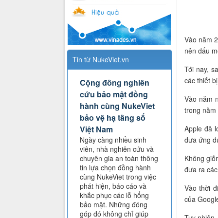
Vào năm 20
nên dấu mố
Tin từ NukeViet.vn
Tới nay, s
các thiết b
Cộng đồng nghiên
cứu bảo mật đồng
Vào năm n
hành cùng NukeViet
trong năm 
bảo vệ hạ tầng số
Apple đã 
Việt Nam
đưa ứng 
Ngày càng nhiều sinh
viên, nhà nghiên cứu và
Không giố
chuyên gia an toàn thông
tin lựa chọn đồng hành
đưa ra các
cùng NukeViet trong việc
phát hiện, báo cáo và
Vào thời 
khắc phục các lỗ hổng
của Google
bảo mật. Những đóng
góp đó không chỉ giúp
Tuy nhiên, 