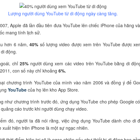
Lượng người dùng YouTube từ di động ngày càng tăng.
07, Apple đã lần đầu tiên đưa YouTube lên chiếc iPhone của hãng và
c mang tính lịch sử.
au hơn 6 năm,
40%
số lượng video được xem trên YouTube được xe
ị di động.
goái, chỉ
25%
người dùng xem các video trên YouTube bằng di độn
2011, con số này chỉ khoảng
6%.
loại chương trình YouTube của mình vào năm 2006 và đồng ý để Go
dụng
YouTube
của họ lên kho App Store.
ng như chương trình trước đó, ứng dụng YouTube cho phép Google có
 quảng cáo trước khi người dùng chạy video.
điểm đó, người ta đã nói rằng, việc ứng dụng YouTube dành cho di 
 xuất hiện trên iPhone là một sự ngạc nhiên.
tới thời điểm hiện tại sẽ là ngạc nhiên nếu như thiết bị di động bao gồ