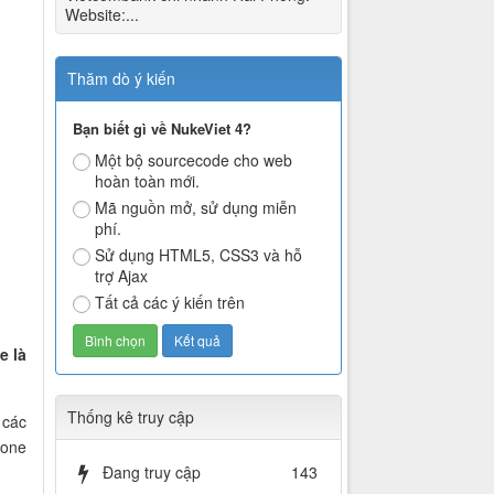
Website:...
Thăm dò ý kiến
Bạn biết gì về NukeViet 4?
Một bộ sourcecode cho web
hoàn toàn mới.
Mã nguồn mở, sử dụng miễn
phí.
Sử dụng HTML5, CSS3 và hỗ
trợ Ajax
Tất cả các ý kiến trên
e là
Thống kê truy cập
 các
hone
Đang truy cập
143