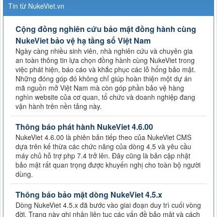
Tin từ NukeViet.vn
Cộng đồng nghiên cứu bảo mật đồng hành cùng
NukeViet bảo vệ hạ tầng số Việt Nam
Ngày càng nhiều sinh viên, nhà nghiên cứu và chuyên gia
an toàn thông tin lựa chọn đồng hành cùng NukeViet trong
việc phát hiện, báo cáo và khắc phục các lỗ hổng bảo mật.
Những đóng góp đó không chỉ giúp hoàn thiện một dự án
mã nguồn mở Việt Nam mà còn góp phần bảo vệ hàng
nghìn website của cơ quan, tổ chức và doanh nghiệp đang
vận hành trên nền tảng này.
Thông báo phát hành NukeViet 4.6.00
NukeViet 4.6.00 là phiên bản tiếp theo của NukeViet CMS
dựa trên kế thừa các chức năng của dòng 4.5 và yêu cầu
máy chủ hỗ trợ php 7.4 trở lên. Đây cũng là bản cập nhật
bảo mật rất quan trọng được khuyến nghị cho toàn bộ người
dùng.
Thông báo bảo mật dòng NukeViet 4.5.x
Dòng NukeViet 4.5.x đã bước vào giai đoạn duy trì cuối vòng
đời. Trang này ghi nhận liên tục các vấn đề bảo mật và cách