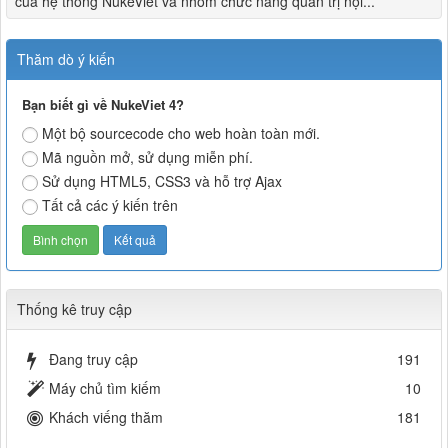
của hệ thống NukeViet và nhóm chức năng quản trị nội...
Thăm dò ý kiến
Bạn biết gì về NukeViet 4?
Một bộ sourcecode cho web hoàn toàn mới.
Mã nguồn mở, sử dụng miễn phí.
Sử dụng HTML5, CSS3 và hỗ trợ Ajax
Tất cả các ý kiến trên
Thống kê truy cập
Đang truy cập
191
Máy chủ tìm kiếm
10
Khách viếng thăm
181