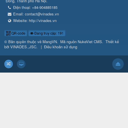
Đông, Thành phố Hà Nội.
Điện thoại:
+84-904885185
Email:
contact@vinades.vn
Website:
http://vinades.vn
QR-code
Đang truy cập: 191
© Bản quyền thuộc về
MangVN
.
Mã nguồn
NukeViet CMS
.
Thiết kế
bởi
VINADES.,JSC
.
|
Điều khoản sử dụng