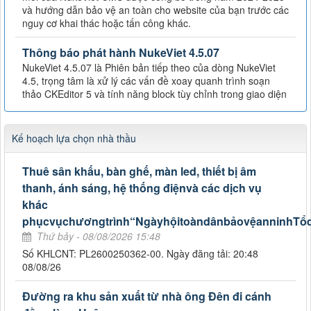
và hướng dẫn bảo vệ an toàn cho website của bạn trước các
nguy cơ khai thác hoặc tấn công khác.
Thông báo phát hành NukeViet 4.5.07
NukeViet 4.5.07 là Phiên bản tiếp theo của dòng NukeViet
4.5, trọng tâm là xử lý các vấn đề xoay quanh trình soạn
thảo CKEditor 5 và tính năng block tùy chỉnh trong giao diện
Kế hoạch lựa chọn nhà thầu
Thuê sân khấu, bàn ghế, màn led, thiết bị âm
thanh, ánh sáng, hệ thống điệnvà các dịch vụ
khác
phụcvụchươngtrình“NgàyhộitoàndânbảovệanninhTổ
Thứ bảy - 08/08/2026 15:48
Số KHLCNT: PL2600250362-00. Ngày đăng tải: 20:48
08/08/26
Đường ra khu sản xuất từ nhà ông Đên đi cánh