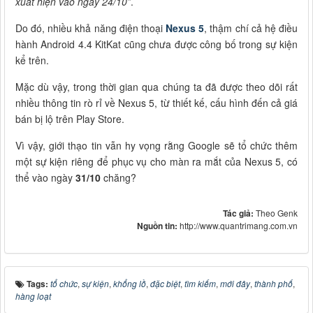
xuất hiện vào ngày 24/10”
.
Do đó, nhiều khả năng điện thoại
Nexus 5
, thậm chí cả hệ điều
hành Android 4.4 KitKat cũng chưa được công bố trong sự kiện
kể trên.
Mặc dù vậy, trong thời gian qua chúng ta đã được theo dõi rất
nhiều thông tin rò rỉ về Nexus 5, từ thiết kế, cấu hình đến cả giá
bán bị lộ trên Play Store.
Vì vậy, giới thạo tin vẫn hy vọng rằng Google sẽ tổ chức thêm
một sự kiện riêng để phục vụ cho màn ra mắt của Nexus 5, có
thể vào ngày
31/10
chăng?
Tác giả:
Theo Genk
Nguồn tin:
http://www.quantrimang.com.vn
Tags:
tổ chức
,
sự kiện
,
khổng lồ
,
đặc biệt
,
tìm kiếm
,
mới đây
,
thành phố
,
hàng loạt