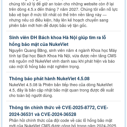
chúng tôi xử lý để giữ an toàn cho những website còn ở lại
trên dòng 4.5.x đến tháng 7 năm 2027. Chúng tôi vẫn nỗ lực
bảo vệ bạn ở mức tốt nhất có thể trên nền tảng này —
nhưng nếu có điều kiện, hãy lên kế hoạch chuyển sang
phiên bản mới hơn để được bảo vệ tận gốc.
Sinh viên ĐH Bách khoa Hà Nội giúp tìm ra lỗ
hổng bảo mật của NukeViet
Nguyễn Quang Bằng, sinh viên năm 4 ngành Khoa học Máy
tính tại Đại học Bách Khoa Hà Nội, vừa được nền tảng CMS
mã nguồn mở NukeViet vinh danh sau khi phát hiện và báo
cáo một lỗ hổng bảo mật nghiêm trọng.
Thông báo phát hành NukeViet 4.5.08
NukeViet 4.5.08 là Phiên bản tiếp theo của dòng NukeViet
4.5, đây là bản cập nhật bảo mật quan trong được đề xuất
cho toàn bộ người dùng.
Thông tin chính thức về CVE-2025-8772, CVE-
2024-36531 và CVE-2024-36528
Phản hồi chính thức của đội code về các lỗ hổng bảo mật
mới của NukeViet CMS được công bố trong năm 2024-2025