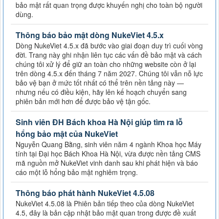
bảo mật rất quan trọng được khuyến nghị cho toàn bộ người
dùng.
Thông báo bảo mật dòng NukeViet 4.5.x
Dòng NukeViet 4.5.x đã bước vào giai đoạn duy trì cuối vòng
đời. Trang này ghi nhận liên tục các vấn đề bảo mật và cách
chúng tôi xử lý để giữ an toàn cho những website còn ở lại
trên dòng 4.5.x đến tháng 7 năm 2027. Chúng tôi vẫn nỗ lực
bảo vệ bạn ở mức tốt nhất có thể trên nền tảng này —
nhưng nếu có điều kiện, hãy lên kế hoạch chuyển sang
phiên bản mới hơn để được bảo vệ tận gốc.
Sinh viên ĐH Bách khoa Hà Nội giúp tìm ra lỗ
hổng bảo mật của NukeViet
Nguyễn Quang Bằng, sinh viên năm 4 ngành Khoa học Máy
tính tại Đại học Bách Khoa Hà Nội, vừa được nền tảng CMS
mã nguồn mở NukeViet vinh danh sau khi phát hiện và báo
cáo một lỗ hổng bảo mật nghiêm trọng.
Thông báo phát hành NukeViet 4.5.08
NukeViet 4.5.08 là Phiên bản tiếp theo của dòng NukeViet
4.5, đây là bản cập nhật bảo mật quan trong được đề xuất