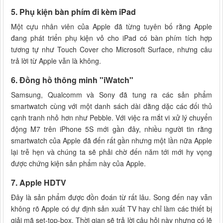
5. Phụ kiện bàn phím đi kèm iPad
Một cựu nhân viên của Apple đã từng tuyên bố rằng Apple
đang phát triển phụ kiện vỏ cho iPad có bàn phím tích hợp
tương tự như Touch Cover cho Microsoft Surface, nhưng câu
trả lời từ Apple vẫn là không.
6. Đồng hồ thông minh "iWatch"
Samsung, Qualcomm và Sony đã tung ra các sản phẩm
smartwatch cùng với một danh sách dài dằng dặc các đối thủ
cạnh tranh nhỏ hơn như Pebble. Với việc ra mắt vi xử lý chuyển
động M7 trên iPhone 5S mới gần đây, nhiều người tin rằng
smartwatch của Apple đã đến rất gần nhưng một lần nữa Apple
lại trễ hẹn và chúng ta sẽ phải chờ đến năm tới mới hy vọng
được chứng kiện sản phẩm này của Apple.
7. Apple HDTV
Đây là sản phẩm được đồn đoán từ rất lâu. Song đến nay vẫn
không rõ Apple có dự định sản xuất TV hay chỉ làm các thiết bị
giải mã set-top-box. Thời gian sẽ trả lời câu hỏi này nhưng có lẽ