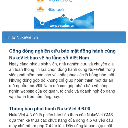
Tin từ NukeViet.vn
Cộng đồng nghiên cứu bảo mật đồng hành cùng
NukeViet bảo vệ hạ tầng số Việt Nam
Ngày càng nhiều sinh viên, nhà nghiên cứu và chuyên gia
an toàn thông tin lựa chọn đồng hành cùng NukeViet trong
việc phát hiện, báo cáo và khắc phục các lỗ hổng bảo mật.
Những đóng góp đó không chỉ giúp hoàn thiện một dự án
mã nguồn mở Việt Nam mà còn góp phần bảo vệ hàng
nghìn website của cơ quan, tổ chức và doanh nghiệp đang
vận hành trên nền tảng này.
Thông báo phát hành NukeViet 4.6.00
NukeViet 4.6.00 là phiên bản tiếp theo của NukeViet CMS
dựa trên kế thừa các chức năng của dòng 4.5 và yêu cầu
máy chủ hỗ trợ php 7.4 trở lên. Đây cũng là bản cập nhật