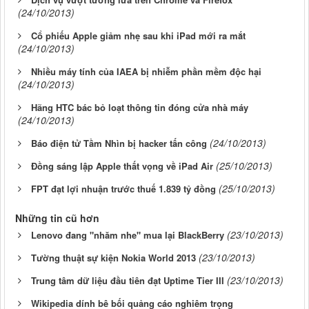
(24/10/2013)
Cổ phiếu Apple giảm nhẹ sau khi iPad mới ra mắt
(24/10/2013)
Nhiều máy tính của IAEA bị nhiễm phần mềm độc hại
(24/10/2013)
Hãng HTC bác bỏ loạt thông tin đóng cửa nhà máy
(24/10/2013)
(24/10/2013)
Báo điện tử Tầm Nhìn bị hacker tấn công
(25/10/2013)
Đồng sáng lập Apple thất vọng về iPad Air
(25/10/2013)
FPT đạt lợi nhuận trước thuế 1.839 tỷ đồng
Những tin cũ hơn
(23/10/2013)
Lenovo đang "nhăm nhe" mua lại BlackBerry
(23/10/2013)
Tường thuật sự kiện Nokia World 2013
(23/10/2013)
Trung tâm dữ liệu đầu tiên đạt Uptime Tier III
Wikipedia dính bê bối quảng cáo nghiêm trọng