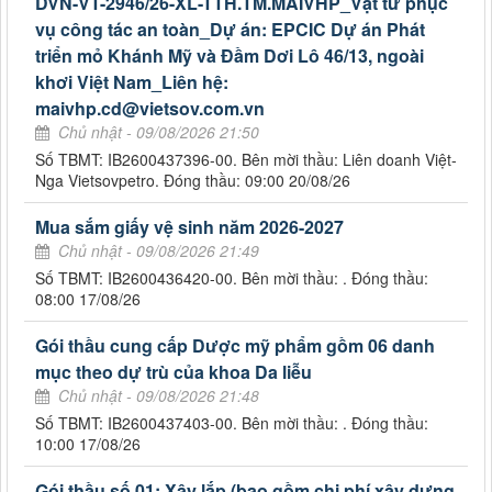
DVN-VT-2946/26-XL-TTH.TM.MAIVHP_Vật tư phục
vụ công tác an toàn_Dự án: EPCIC Dự án Phát
triển mỏ Khánh Mỹ và Đầm Dơi Lô 46/13, ngoài
khơi Việt Nam_Liên hệ:
maivhp.cd@vietsov.com.vn
Chủ nhật - 09/08/2026 21:50
Số TBMT: IB2600437396-00. Bên mời thầu: Liên doanh Việt-
Nga Vietsovpetro. Đóng thầu: 09:00 20/08/26
Mua sắm giấy vệ sinh năm 2026-2027
Chủ nhật - 09/08/2026 21:49
Số TBMT: IB2600436420-00. Bên mời thầu: . Đóng thầu:
08:00 17/08/26
Gói thầu cung cấp Dược mỹ phẩm gồm 06 danh
mục theo dự trù của khoa Da liễu
Chủ nhật - 09/08/2026 21:48
Số TBMT: IB2600437403-00. Bên mời thầu: . Đóng thầu:
10:00 17/08/26
Gói thầu số 01: Xây lắp (bao gồm chi phí xây dựng