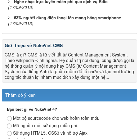
Nghe nhạc trực tuyến miễn phí qua dịch vụ Rdio
(17/09/2013)
63% người dùng điện thoại lên mạng bằng smartphone
(17/09/2013)
Giới thiệu về NukeViet CMS
CMS là gì? CMS là từ viết tắt từ Content Management System.
Theo wikipedia Định nghĩa. Hệ quản trị nội dung, cũng được gọi là
hệ thống quản lý nội dung hay CMS (từ Content Management
System của tiếng Anh) là phần mềm để tổ chức và tạo môi trường
cộng tác thuận lợi nhằm mục đích xây dựng một hệ...
Thăm dò ý kiến
Bạn biết gì về NukeViet 4?
Một bộ sourcecode cho web hoàn toàn mới.
Mã nguồn mở, sử dụng miễn phí.
Sử dụng HTML5, CSS3 và hỗ trợ Ajax