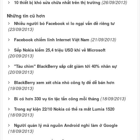
(26/09/2013)
10 thiết bị khó sửa chữa nhất trên thị trường
Những tin cũ hơn
Nhiều người bỏ Facebook vì lo ngại vấn đề riêng tư
(23/09/2013)
(21/09/2013)
Facebook chiếm lĩnh Internet Việt Nam
Sếp Nokia kiếm 25,4 triệu USD khi về Microsoft
(20/09/2013)
"Tàu chìm" BlackBerry sắp cắt giảm tới 40% nhân sự
(20/09/2013)
BlackBerry xem xét chia nhỏ công ty để dễ bán hơn
(19/09/2013)
(18/09/2013)
Bỉ có hơn 330 vụ tin tặc tấn công mỗi tháng
Trong sự kiện 22/10 Nokia có thể ra mắt Lumia 1520
(18/09/2013)
Người quản lý mã nguồn Android nghỉ làm ở Google
(18/09/2013)