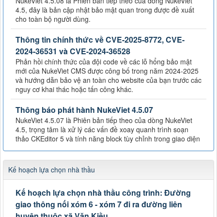
NukeViet 4.5.08 là Phiên bản tiếp theo của dòng NukeViet
4.5, đây là bản cập nhật bảo mật quan trong được đề xuất
cho toàn bộ người dùng.
Thông tin chính thức về CVE-2025-8772, CVE-
2024-36531 và CVE-2024-36528
Phản hồi chính thức của đội code về các lỗ hổng bảo mật
mới của NukeViet CMS được công bố trong năm 2024-2025
và hướng dẫn bảo vệ an toàn cho website của bạn trước các
nguy cơ khai thác hoặc tấn công khác.
Thông báo phát hành NukeViet 4.5.07
NukeViet 4.5.07 là Phiên bản tiếp theo của dòng NukeViet
4.5, trọng tâm là xử lý các vấn đề xoay quanh trình soạn
thảo CKEditor 5 và tính năng block tùy chỉnh trong giao diện
Kế hoạch lựa chọn nhà thầu
Kế hoạch lựa chọn nhà thầu công trình: Đường
giao thông nối xóm 6 - xóm 7 đi ra đường liên
huyện thuộc xã Văn Kiều