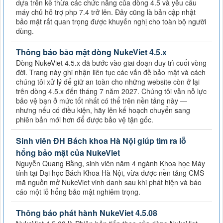
dựa trên kế thừa các chức năng của dòng 4.5 và yêu cầu
máy chủ hỗ trợ php 7.4 trở lên. Đây cũng là bản cập nhật
bảo mật rất quan trọng được khuyến nghị cho toàn bộ người
dùng.
Thông báo bảo mật dòng NukeViet 4.5.x
Dòng NukeViet 4.5.x đã bước vào giai đoạn duy trì cuối vòng
đời. Trang này ghi nhận liên tục các vấn đề bảo mật và cách
chúng tôi xử lý để giữ an toàn cho những website còn ở lại
trên dòng 4.5.x đến tháng 7 năm 2027. Chúng tôi vẫn nỗ lực
bảo vệ bạn ở mức tốt nhất có thể trên nền tảng này —
nhưng nếu có điều kiện, hãy lên kế hoạch chuyển sang
phiên bản mới hơn để được bảo vệ tận gốc.
Sinh viên ĐH Bách khoa Hà Nội giúp tìm ra lỗ
hổng bảo mật của NukeViet
Nguyễn Quang Bằng, sinh viên năm 4 ngành Khoa học Máy
tính tại Đại học Bách Khoa Hà Nội, vừa được nền tảng CMS
mã nguồn mở NukeViet vinh danh sau khi phát hiện và báo
cáo một lỗ hổng bảo mật nghiêm trọng.
Thông báo phát hành NukeViet 4.5.08