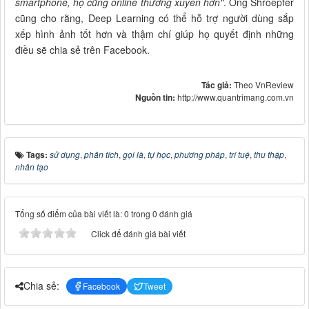
smartphone, họ cũng online thường xuyên hơn"
. Ông Shroepfer
cũng cho rằng, Deep Learning có thể hỗ trợ người dùng sắp
xếp hình ảnh tốt hơn và thậm chí giúp họ quyết định những
điều sẽ chia sẻ trên Facebook.
Tác giả:
Theo VnReview
Nguồn tin:
http://www.quantrimang.com.vn
Tags:
sử dụng
,
phân tích
,
gọi là
,
tự học
,
phương pháp
,
trí tuệ
,
thu thập
,
nhân tạo
Tổng số điểm của bài viết là: 0 trong 0 đánh giá
Click để đánh giá bài viết
Chia sẻ:
Facebook
Tweet