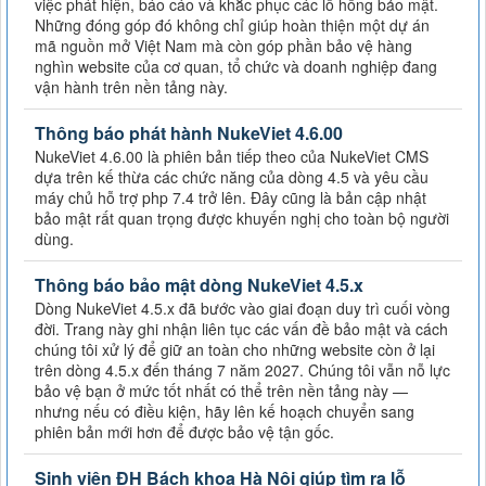
việc phát hiện, báo cáo và khắc phục các lỗ hổng bảo mật.
Những đóng góp đó không chỉ giúp hoàn thiện một dự án
mã nguồn mở Việt Nam mà còn góp phần bảo vệ hàng
nghìn website của cơ quan, tổ chức và doanh nghiệp đang
vận hành trên nền tảng này.
Thông báo phát hành NukeViet 4.6.00
NukeViet 4.6.00 là phiên bản tiếp theo của NukeViet CMS
dựa trên kế thừa các chức năng của dòng 4.5 và yêu cầu
máy chủ hỗ trợ php 7.4 trở lên. Đây cũng là bản cập nhật
bảo mật rất quan trọng được khuyến nghị cho toàn bộ người
dùng.
Thông báo bảo mật dòng NukeViet 4.5.x
Dòng NukeViet 4.5.x đã bước vào giai đoạn duy trì cuối vòng
đời. Trang này ghi nhận liên tục các vấn đề bảo mật và cách
chúng tôi xử lý để giữ an toàn cho những website còn ở lại
trên dòng 4.5.x đến tháng 7 năm 2027. Chúng tôi vẫn nỗ lực
bảo vệ bạn ở mức tốt nhất có thể trên nền tảng này —
nhưng nếu có điều kiện, hãy lên kế hoạch chuyển sang
phiên bản mới hơn để được bảo vệ tận gốc.
Sinh viên ĐH Bách khoa Hà Nội giúp tìm ra lỗ