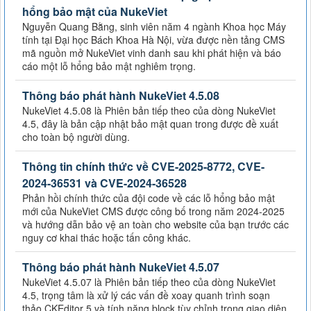
hổng bảo mật của NukeViet
Nguyễn Quang Bằng, sinh viên năm 4 ngành Khoa học Máy
tính tại Đại học Bách Khoa Hà Nội, vừa được nền tảng CMS
mã nguồn mở NukeViet vinh danh sau khi phát hiện và báo
cáo một lỗ hổng bảo mật nghiêm trọng.
Thông báo phát hành NukeViet 4.5.08
NukeViet 4.5.08 là Phiên bản tiếp theo của dòng NukeViet
4.5, đây là bản cập nhật bảo mật quan trong được đề xuất
cho toàn bộ người dùng.
Thông tin chính thức về CVE-2025-8772, CVE-
2024-36531 và CVE-2024-36528
Phản hồi chính thức của đội code về các lỗ hổng bảo mật
mới của NukeViet CMS được công bố trong năm 2024-2025
và hướng dẫn bảo vệ an toàn cho website của bạn trước các
nguy cơ khai thác hoặc tấn công khác.
Thông báo phát hành NukeViet 4.5.07
NukeViet 4.5.07 là Phiên bản tiếp theo của dòng NukeViet
4.5, trọng tâm là xử lý các vấn đề xoay quanh trình soạn
thảo CKEditor 5 và tính năng block tùy chỉnh trong giao diện