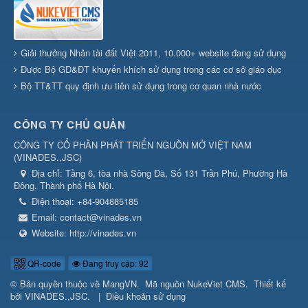
Giải thưởng Nhân tài đất Việt 2011, 10.000+ website đang sử dụng
Được Bộ GD&ĐT khuyến khích sử dụng trong các cơ sở giáo dục
Bộ TT&TT quy định ưu tiên sử dụng trong cơ quan nhà nước
CÔNG TY CHỦ QUẢN
CÔNG TY CỔ PHẦN PHÁT TRIỂN NGUỒN MỞ VIỆT NAM
(
VINADES.,JSC
)
Địa chỉ:
Tầng 6, tòa nhà Sông Đà, Số 131 Trần Phú, Phường Hà
Đông, Thành phố Hà Nội.
Điện thoại:
+84-904885185
Email:
contact@vinades.vn
Website:
http://vinades.vn
QR-code
Đang truy cập: 92
© Bản quyền thuộc về
MangVN
.
Mã nguồn
NukeViet CMS
.
Thiết kế
bởi
VINADES.,JSC
.
|
Điều khoản sử dụng