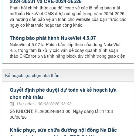
2024-36531 và CVE-2024-36528
Phản hồi chính thức của đội code về các lỗ hổng bảo mật
mới của NukeViet CMS được công bố trong năm 2024-2025
và hướng dẫn bảo vệ an toàn cho website của bạn trước các
nguy cơ khai thác hoặc tấn công khác.
Thông báo phát hành NukeViet 4.5.07
NukeViet 4.5.07 là Phiên bản tiếp theo của dòng NukeViet
4.5, trọng tâm là xử lý các vấn đề xoay quanh trình soạn
thảo CKEditor 5 và tính năng block tùy chỉnh trong giao diện
Kế hoạch lựa chọn nhà thầu
Quyết định phê duyệt dự toán và kế hoạch lựa
chọn nhà thầu
Thứ năm - 06/08/2026 03:03
Số KHLCNT: PL2600246643-00. Ngày đăng tải: 14:03
06/08/26
Khắc phục, sửa chữa đường nội đồng Na Bắc