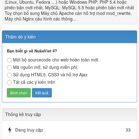
(Linux, Ubuntu, Fedora …) hoặc Windows PHP: PHP 5.4 hoặc
phiên bản mới nhất. MySQL: MySQL 5.5 hoặc phiên bản mới nhất
Tùy chọn bổ sung Máy chủ Apache cần hỗ trợ mod mod_rewrite.
Máy chủ Nginx cấu hình các thông...
Thăm dò ý kiến
Bạn biết gì về NukeViet 4?
Một bộ sourcecode cho web hoàn toàn mới.
Mã nguồn mở, sử dụng miễn phí.
Sử dụng HTML5, CSS3 và hỗ trợ Ajax
Tất cả các ý kiến trên
Thống kê truy cập
Đang truy cập
33