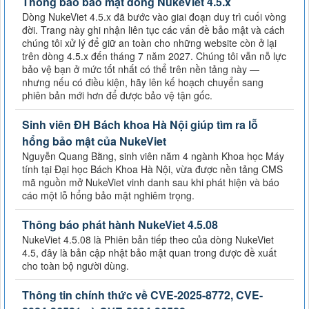
Thông báo bảo mật dòng NukeViet 4.5.x
Dòng NukeViet 4.5.x đã bước vào giai đoạn duy trì cuối vòng
đời. Trang này ghi nhận liên tục các vấn đề bảo mật và cách
chúng tôi xử lý để giữ an toàn cho những website còn ở lại
trên dòng 4.5.x đến tháng 7 năm 2027. Chúng tôi vẫn nỗ lực
bảo vệ bạn ở mức tốt nhất có thể trên nền tảng này —
nhưng nếu có điều kiện, hãy lên kế hoạch chuyển sang
phiên bản mới hơn để được bảo vệ tận gốc.
Sinh viên ĐH Bách khoa Hà Nội giúp tìm ra lỗ
hổng bảo mật của NukeViet
Nguyễn Quang Bằng, sinh viên năm 4 ngành Khoa học Máy
tính tại Đại học Bách Khoa Hà Nội, vừa được nền tảng CMS
mã nguồn mở NukeViet vinh danh sau khi phát hiện và báo
cáo một lỗ hổng bảo mật nghiêm trọng.
Thông báo phát hành NukeViet 4.5.08
NukeViet 4.5.08 là Phiên bản tiếp theo của dòng NukeViet
4.5, đây là bản cập nhật bảo mật quan trong được đề xuất
cho toàn bộ người dùng.
Thông tin chính thức về CVE-2025-8772, CVE-