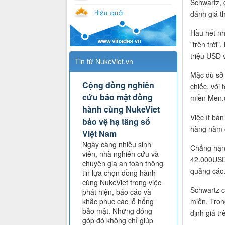
Schwartz, 
đánh giá th
Hầu hết nh
"trên trời"
triệu USD
Tin từ NukeViet.vn
Mặc dù sở 
Cộng đồng nghiên
chiếc, với 
cứu bảo mật đồng
miền Men.
hành cùng NukeViet
Việc ít bá
bảo vệ hạ tầng số
hàng năm 
Việt Nam
Ngày càng nhiều sinh
Chẳng hạn,
viên, nhà nghiên cứu và
42.000USD 
chuyên gia an toàn thông
quảng cáo
tin lựa chọn đồng hành
cùng NukeViet trong việc
Schwartz c
phát hiện, báo cáo và
khắc phục các lỗ hổng
miền. Tron
bảo mật. Những đóng
định giá tr
góp đó không chỉ giúp