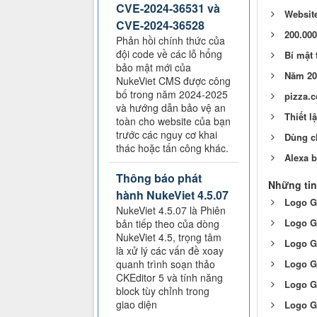
CVE-2024-36531 và
Website
CVE-2024-36528
200.000
Phản hồi chính thức của
đội code về các lỗ hổng
Bí mậ
bảo mật mới của
Năm 20
NukeViet CMS được công
bố trong năm 2024-2025
pizza.c
và hướng dẫn bảo vệ an
Thiết l
toàn cho website của bạn
trước các nguy cơ khai
Dùng c
thác hoặc tấn công khác.
Alexa b
Thông báo phát
Những tin
hành NukeViet 4.5.07
Logo G
NukeViet 4.5.07 là Phiên
Logo G
bản tiếp theo của dòng
NukeViet 4.5, trọng tâm
Logo G
là xử lý các vấn đề xoay
quanh trình soạn thảo
Logo G
CKEditor 5 và tính năng
Logo G
block tùy chỉnh trong
giao diện
Logo G