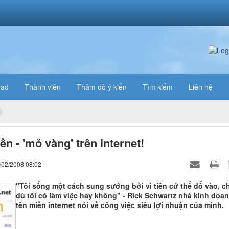
oad
Thành viên
Thăm dò ý kiến
Tìm kiếm
Liên hệ
ền - 'mỏ vàng' trên internet!
/02/2008 08:02
"Tôi sống một cách sung sướng bởi vì tiền cứ thế đổ vào, c
dù tôi có làm việc hay không" - Rick Schwartz nhà kinh doa
tên miền internet nói về công việc siêu lợi nhuận của mình.