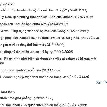
 sự kiện
(18/02/2011)
chính (Zip Postal Code) của nơi bạn ở là gì?
(17/10/2010)
iệt Nam qua những bức ảnh siêu lớn của vikhoa
(15/04/2010)
 toàn cầu - có thể bạn chưa biết!
(15/11/2009)
 Wave - Ứng dụng web thế hệ mới của Google
(03/11/2009)
ại giao, cần 'Facebook, YouTube, Twitter và Blog hóa'
(03/11/2009)
nghệ mới sẽ thay đổi Internet
(29/10/2009)
ị đăng ký tên miền .vn có 1-2 ký tự
 - Mã an ninh phổ biến sử dụng cho việc xác thực đã bị qua mặt
09)
(02/11/2008)
ụng hi-tech sinh viên cần có
(23/08/2008)
% doanh nghiệp Việt Nam không có trang web
Xem tiế
 mới hơn
(18/02/2008)
buôn “thế giới phẳng”
(20/02/2008)
au bầu chọn 7 kỳ quan thiên nhiên thế giới!