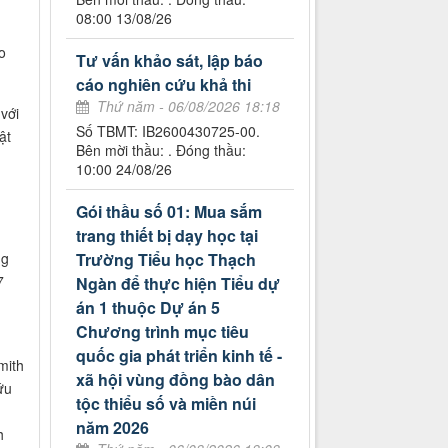
08:00 13/08/26
o
Tư vấn khảo sát, lập báo
cáo nghiên cứu khả thi
Thứ năm - 06/08/2026 18:18
với
Số TBMT: IB2600430725-00.
ật
Bên mời thầu: . Đóng thầu:
10:00 24/08/26
Gói thầu số 01: Mua sắm
trang thiết bị dạy học tại
Trường Tiểu học Thạch
ng
7
Ngàn để thực hiện Tiểu dự
án 1 thuộc Dự án 5
Chương trình mục tiêu
quốc gia phát triển kinh tế -
mith
xã hội vùng đồng bào dân
ứu
tộc thiểu số và miền núi
năm 2026
h