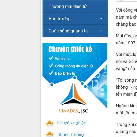
Thương mại điện tử
Với công v
năm mà chẳ
Hậu trường
chẳng bao g
Cuộc sống quanh ta
Mới đây, ô
năm 1997.
Với mức lợ
nổi và Schw
vàng" của 
"Tôi sống 
không" - n
tên miền i
Ngành kinh
một tên mi
Trong khi 
quảng cáo 