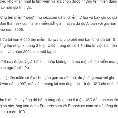
điều khó khăn nhất là tìm kiếm và lựa chọn được những tên miền đang 
ấp hơn giá trị thực.
ững tên miền "nóng" như sex.com đã bị chiếm từ lâu và bây giờ có giá
. Bản thân sex.com là tên miền đắt giá nhất và đã được bán với giá hơn 
 vào năm 2006.
hữu tới hơn 6.000 tên miền, Schwartz cho biết mới bán đi chưa tới 10
tổng thu nhập khoảng 3 triệu USD, trong đó có 1,3 triệu từ việc bán tên
com vào năm 2004 cho một tạp chí.
n đứt này được lý giải bởi thu nhập không nhỏ mà một số tên miền mang
cho người sở hữu.
 một tên miền có địa chỉ ngắn gọn và dễ nhớ, được ông mua với giá
vào năm 1997, mỗi năm mang lại cho ông hơn 1 triệu USD chỉ nhờ ti
.
ho biết, tới nay ông đã bỏ ra tổng cộng hơn 5 triệu USD để mua các tê
g số này, ông tiên đoán Property.com và Properties.com sẽ dễ dàng đ
ên 10 triệu USD.