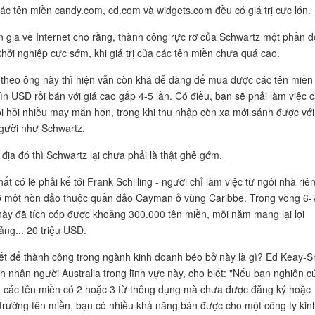
các tên miền candy.com, cd.com và widgets.com đều có giá trị cực lớn.
 gia về Internet cho rằng, thành công rực rỡ của Schwartz một phần d
khởi nghiệp cực sớm, khi giá trị của các tên miền chưa quá cao.
 theo ông này thì hiện vẫn còn khá dễ dàng để mua được các tên miền 
ìn USD rồi bán với giá cao gấp 4-5 lần. Có điều, bạn sẽ phải làm việc c
òi hỏi nhiều may mắn hơn, trong khi thu nhập còn xa mới sánh được với
người như Schwartz.
 địa đó thì Schwartz lại chưa phải là thật ghê gớm.
t có lẽ phải kể tới Frank Schilling - người chỉ làm việc từ ngôi nhà riê
ở một hòn đảo thuộc quần đảo Cayman ở vùng Caribbe. Trong vòng 6-
ày đã tích cóp được khoảng 300.000 tên miền, mỗi năm mang lại lợi
ng... 20 triệu USD.
ết để thành công trong ngành kinh doanh béo bở này là gì? Ed Keay-S
h nhân người Australia trong lĩnh vực này, cho biết: "Nếu bạn nghiên c
a các tên miền có 2 hoặc 3 từ thông dụng mà chưa được đăng ký hoặc
 trường tên miền, bạn có nhiều khả năng bán được cho một công ty kin