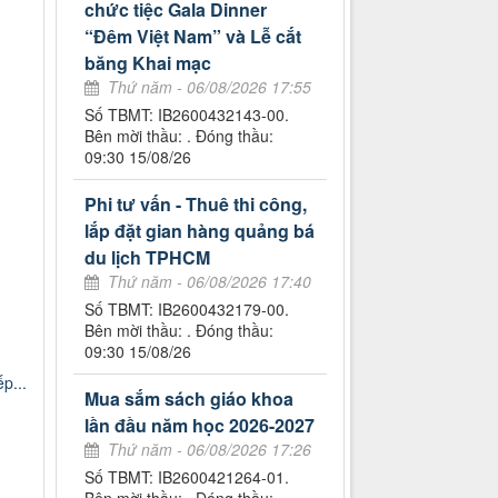
chức tiệc Gala Dinner
“Đêm Việt Nam” và Lễ cắt
băng Khai mạc
Thứ năm - 06/08/2026 17:55
Số TBMT: IB2600432143-00.
Bên mời thầu: . Đóng thầu:
09:30 15/08/26
Phi tư vấn - Thuê thi công,
lắp đặt gian hàng quảng bá
du lịch TPHCM
Thứ năm - 06/08/2026 17:40
Số TBMT: IB2600432179-00.
Bên mời thầu: . Đóng thầu:
09:30 15/08/26
p...
Mua sắm sách giáo khoa
lần đầu năm học 2026-2027
Thứ năm - 06/08/2026 17:26
Số TBMT: IB2600421264-01.