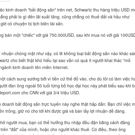
iệc kinh doanh "bất động sản" trên net, Schwartz thu hàng triệu USD m
ng phải lo gì đến lãi suất tăng, cũng chẳng có thuế đất và hầu như
iờ có chuyện bị tịch biên tài sản.
ng bán một "chiếc" với giá 750.000USD, sau khi mua nó với giá 100US
i nhuận chóng mặt như vậy, có lẽ không loại bất động sản nào khác sá
artz cho biết thật khó hiểu tại sao vẫn có quá ít người khai thác "mỏ
ngành kinh doanh tên miền Internet.
một cách sung sướng bởi vì tiền cứ thế đổ vào, cho dù tôi có làm việc h
gười đàn ông ngoài 50 tuổi từng bỏ học đại học này phát biểu sau khi 
Report.com cho CNN với giá 3/4 triệu USD.
 doanh bất động sản trực tuyến này nghe thật hấp dẫn: Bạn chỉ việc 
ền trống, giữ nó cho tới khi được giá và bán lấy lợi nhuận dễ dàng.
chờ người mua, bạn có thể hưởng thu nhập đều đặn bằng cách đăng
trên "đất" của mình, hoặc cho người khác thuê. Có điều, theo ông