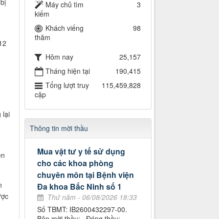
bị
Máy chủ tìm
3
kiếm
Khách viếng
98
thăm
12
Hôm nay
25,157
Tháng hiện tại
190,415
Tổng lượt truy
115,459,828
cập
 lại
Thông tin mời thầu
Mua vật tư y tế sử dụng
ền
cho các khoa phòng
chuyên môn tại Bệnh viện
n
Đa khoa Bắc Ninh số 1
ược
Thứ năm - 06/08/2026 18:33
Số TBMT: IB2600432297-00.
Bên mời thầu: . Đóng thầu: