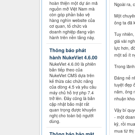
hoàn thiện một dự án mã
Ngoài ra, 
nguồn mở Việt Nam mà
còn góp phần bảo vệ
Một chuyên
hàng nghìn website của
ông ta đã 
cơ quan, tổ chức và
doanh nghiệp đang vận
Tuy nhiên,
hành trên nền tảng này.
giá vài ngh
lực hơn, đ
Thông báo phát
một số ít 
hành NukeViet 4.6.00
NukeViet 4.6.00 là phiên
Trong lãnh
bản tiếp theo của
NukeViet CMS dựa trên
Đáng nể nhấ
kế thừa các chức năng
tuyệt đẹp 
của dòng 4.5 và yêu cầu
năm, ông n
máy chủ hỗ trợ php 7.4
trở lên. Đây cũng là bản
nhuận khoả
cập nhật bảo mật rất
quan trọng được khuyến
Vậy bí quy
nghị cho toàn bộ người
- một doan
dùng.
kỹ, rồi mu
mua từ thị
Thông báo bảo mật