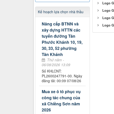
Logo G
Logo G
Kế hoạch lựa chọn nhà thầu
Logo G
Nâng cấp BTNN và
Logo G
xây dựng HTTN các
tuyến đường Tân
Phước Khánh 10, 19,
30, 33, 52 phường
Tân Khánh
Thứ năm -
06/08/2026 13:09
Số KHLCNT:
PL2600247791-00. Ngày
đăng tải: 00:09 07/08/26
Mua xe ô tô phục vụ
công tác chung của
xã Chiềng Sơn năm
2026