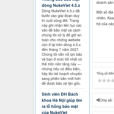
doanh sản 
dòng NukeViet 4.5.x
Dòng NukeViet 4.5.x đã
Một số địa
bước vào giai đoạn duy
nhiên, Kea
trì cuối vòng đời. Trang
hộ của các 
này ghi nhận liên tục các
vấn đề bảo mật và cách
chúng tôi xử lý để giữ an
toàn cho những website
còn ở lại trên dòng 4.5.x
đến tháng 7 năm 2027.
Chúng tôi vẫn nỗ lực bảo
vệ bạn ở mức tốt nhất có
thể trên nền tảng này —
nhưng nếu có điều kiện,
hãy lên kế hoạch chuyển
Tổng số điểm
sang phiên bản mới hơn
để được bảo vệ tận gốc.
Sinh viên ĐH Bách
khoa Hà Nội giúp tìm
Chia sẻ:
ra lỗ hổng bảo mật
của NukeViet