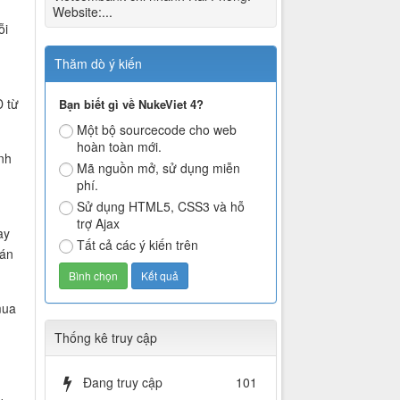
Website:...
ỗi
Thăm dò ý kiến
D từ
Bạn biết gì về NukeViet 4?
Một bộ sourcecode cho web
hoàn toàn mới.
nh
Mã nguồn mở, sử dụng miễn
phí.
Sử dụng HTML5, CSS3 và hỗ
trợ Ajax
ay
Tất cả các ý kiến trên
bán
mua
Thống kê truy cập
Đang truy cập
101