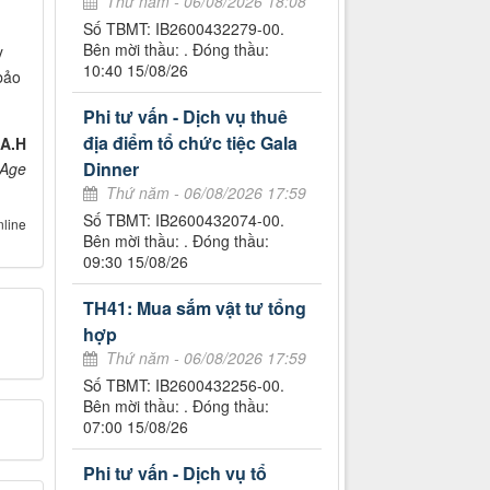
Thứ năm - 06/08/2026 18:08
Số TBMT: IB2600432279-00.
Bên mời thầu: . Đóng thầu:
y
10:40 15/08/26
bảo
Phi tư vấn - Dịch vụ thuê
địa điểm tổ chức tiệc Gala
o
A.H
Dinner
 Age
Thứ năm - 06/08/2026 17:59
Số TBMT: IB2600432074-00.
nline
Bên mời thầu: . Đóng thầu:
09:30 15/08/26
TH41: Mua sắm vật tư tổng
hợp
Thứ năm - 06/08/2026 17:59
Số TBMT: IB2600432256-00.
Bên mời thầu: . Đóng thầu:
07:00 15/08/26
Phi tư vấn - Dịch vụ tổ