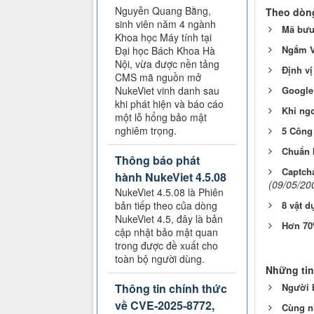
Nguyễn Quang Bằng,
Theo dòng
sinh viên năm 4 ngành
Mã bưu 
Khoa học Máy tính tại
Ngắm V
Đại học Bách Khoa Hà
Nội, vừa được nền tảng
Định vị
CMS mã nguồn mở
NukeViet vinh danh sau
Google
khi phát hiện và báo cáo
Khi ngo
một lỗ hổng bảo mật
nghiêm trọng.
5 Công 
Chuẩn b
Thông báo phát
Captcha
hành NukeViet 4.5.08
(09/05/20
NukeViet 4.5.08 là Phiên
bản tiếp theo của dòng
8 vật d
NukeViet 4.5, đây là bản
Hơn 70
cập nhật bảo mật quan
trong được đề xuất cho
toàn bộ người dùng.
Những tin
Thông tin chính thức
Người 
về CVE-2025-8772,
Cùng nh