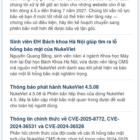
chúng tôi xử lý để giữ an toàn cho những website còn ở lại
trên dòng 4.5.x đến tháng 7 năm 2027. Chúng tôi vẫn nỗ lực
bảo vệ bạn ở mức tốt nhất có thể trên nền tảng này —
nhưng nếu có điều kiện, hãy lên kế hoạch chuyển sang
phiên bản mới hơn để được bảo vệ tận gốc.
Sinh viên ĐH Bách khoa Hà Nội giúp tìm ra lỗ
hổng bảo mật của NukeViet
Nguyễn Quang Bằng, sinh viên năm 4 ngành Khoa học Máy
tính tại Đại học Bách Khoa Hà Nội, vừa được nền tảng CMS
mã nguồn mở NukeViet vinh danh sau khi phát hiện và báo
cáo một lỗ hổng bảo mật nghiêm trọng.
Thông báo phát hành NukeViet 4.5.08
NukeViet 4.5.08 là Phiên bản tiếp theo của dòng NukeViet
4.5, đây là bản cập nhật bảo mật quan trong được đề xuất
cho toàn bộ người dùng.
Thông tin chính thức về CVE-2025-8772, CVE-
2024-36531 và CVE-2024-36528
Phản hồi chính thức của đội code về các lỗ hổng bảo mật
mới của NukeViet CMS được công bố trong năm 2024-2025