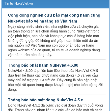
Tin từ NukeViet.vn
Cộng đồng nghiên cứu bảo mật đồng hành cùng
NukeViet bảo vệ hạ tầng số Việt Nam
Ngày càng nhiều sinh viên, nhà nghiên cứu và chuyên gia
an toàn thông tin lựa chọn đồng hành cùng NukeViet trong
việc phát hiện, báo cáo và khắc phục các lỗ hổng bảo mật.
Những đóng góp đó không chỉ giúp hoàn thiện một dự án
mã nguồn mở Việt Nam mà còn góp phần bảo vệ hàng
nghìn website của cơ quan, tổ chức và doanh nghiệp đang
vận hành trên nền tảng này.
Thông báo phát hành NukeViet 4.6.00
NukeViet 4.6.00 là phiên bản tiếp theo của NukeViet CMS
dựa trên kế thừa các chức năng của dòng 4.5 và yêu cầu
máy chủ hỗ trợ php 7.4 trở lên. Đây cũng là bản cập nhật
bảo mật rất quan trọng được khuyến nghị cho toàn bộ người
dùng.
Thông báo bảo mật dòng NukeViet 4.5.x
Dòng NukeViet 4.5.x đã bước vào giai đoạn duy trì cuối vòng
đời. Trang này ghi nhận liên tục các vấn đề bảo mật và cách