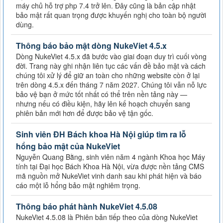
máy chủ hỗ trợ php 7.4 trở lên. Đây cũng là bản cập nhật
bảo mật rất quan trọng được khuyến nghị cho toàn bộ người
dùng.
Thông báo bảo mật dòng NukeViet 4.5.x
Dòng NukeViet 4.5.x đã bước vào giai đoạn duy trì cuối vòng
đời. Trang này ghi nhận liên tục các vấn đề bảo mật và cách
chúng tôi xử lý để giữ an toàn cho những website còn ở lại
trên dòng 4.5.x đến tháng 7 năm 2027. Chúng tôi vẫn nỗ lực
bảo vệ bạn ở mức tốt nhất có thể trên nền tảng này —
nhưng nếu có điều kiện, hãy lên kế hoạch chuyển sang
phiên bản mới hơn để được bảo vệ tận gốc.
Sinh viên ĐH Bách khoa Hà Nội giúp tìm ra lỗ
hổng bảo mật của NukeViet
Nguyễn Quang Bằng, sinh viên năm 4 ngành Khoa học Máy
tính tại Đại học Bách Khoa Hà Nội, vừa được nền tảng CMS
mã nguồn mở NukeViet vinh danh sau khi phát hiện và báo
cáo một lỗ hổng bảo mật nghiêm trọng.
Thông báo phát hành NukeViet 4.5.08
NukeViet 4.5.08 là Phiên bản tiếp theo của dòng NukeViet