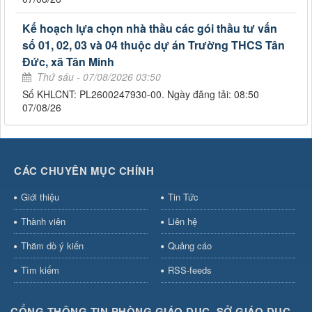
Kế hoạch lựa chọn nhà thầu các gói thầu tư vấn
số 01, 02, 03 và 04 thuộc dự án Trường THCS Tân
Đức, xã Tân Minh
Thứ sáu - 07/08/2026 03:50
Số KHLCNT: PL2600247930-00. Ngày đăng tải: 08:50
07/08/26
CÁC CHUYÊN MỤC CHÍNH
Giới thiệu
Tin Tức
Thành viên
Liên hệ
Thăm dò ý kiến
Quảng cáo
Tìm kiếm
RSS-feeds
CỔNG THÔNG TIN PHÒNG GIÁO DỤC, SỞ GIÁO DỤC