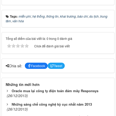
Tags:
miễn phí
,
hệ thống
,
thông tin
,
khai trương
,
báo chí
,
du lịch
,
trung
tâm
,
văn hóa
Tổng số điểm của bài viết là: 0 trong 0 đánh giá
Click để đánh giá bài viết
Chia sẻ:
Facebook
Tweet
Những tin mới hơn
Oracle mua lại công ty điện toán đám mây Responsys
(26/12/2013)
Những sáng chế công nghệ kỳ cục nhất năm 2013
(26/12/2013)