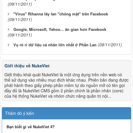
(09/11/2011)
"Virus" Rihanna lây lan "chóng mặt" trên Facebook
(09/11/2011)
Google, Microsoft, Yahoo... ăn gian hơn Facebook
(09/11/2011)
(09/11/2011)
Vụ rò rỉ dữ liệu cá nhân lớn nhất ở Phần Lan
Giới thiệu về NukeViet
Giới thiệu khái quát NukeViet là một ứng dụng trên nền web có
thể sử dụng vào nhiều mục đích khác nhau. Phiên bản đang được
phát hành theo giấy phép phần mềm tự do nguồn mở có tên gọi
đầy đủ là NukeViet CMS gồm 2 phần chính là phần nhân (core)
của hệ thống NukeViet và nhóm chức năng quản trị nội...
Thăm dò ý kiến
Bạn biết gì về NukeViet 4?