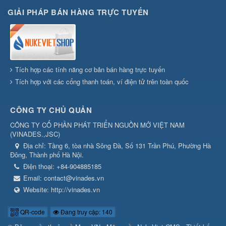
GIẢI PHÁP BÁN HÀNG TRỰC TUYẾN
Tích hợp các tính năng cơ bản bán hàng trực tuyến
Tích hợp với các cổng thanh toán, ví điện tử trên toàn quốc
CÔNG TY CHỦ QUẢN
CÔNG TY CỔ PHẦN PHÁT TRIỂN NGUỒN MỞ VIỆT NAM
(
VINADES.,JSC
)
Địa chỉ:
Tầng 6, tòa nhà Sông Đà, Số 131 Trần Phú, Phường Hà
Đông, Thành phố Hà Nội.
Điện thoại:
+84-904885185
Email:
contact@vinades.vn
Website:
http://vinades.vn
QR-code
Đang truy cập: 140