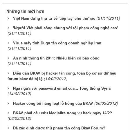
Những tin mới hơn
(21/11/2011)
Việt Nam đứng thứ tư về 'tiếp tay' cho thư rác
'Người Việt phải sống chung với tội phạm công nghệ cao'
(21/11/2011)
Virus máy tính Duqu tấn công doanh nghiệp Iran
(21/11/2011)
An ninh thông tin 2011: Nhiều biến cố báo động
(21/11/2011)
Diễn đàn BKAV bị hacker tấn công, toàn bộ cơ sở dữ liệu
(14/02/2012)
forum bkav đã bị lộ
Ngã ngửa với password email của... Tổng thống Syria
(14/02/2012)
(06/03/2012)
Hacker công bố hàng loạt lỗ hổng của BKAV
BKAV phải cầu cứu Mediafire trong vụ hack ngày 14/2?
(06/03/2012)
Đã xác định được thủ phạm tấn công Bkav Forum?