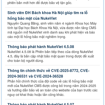
phiên bản mới hơn để được bảo vệ tận gốc.
Sinh viên ĐH Bách khoa Hà Nội giúp tìm ra lỗ
hổng bảo mật của NukeViet
Nguyễn Quang Bằng, sinh viên năm 4 ngành Khoa học Máy
tính tại Đại học Bách Khoa Hà Nội, vừa được nền tảng CMS
mã nguồn mở NukeViet vinh danh sau khi phát hiện và báo
cáo một lỗ hổng bảo mật nghiêm trọng.
Thông báo phát hành NukeViet 4.5.08
NukeViet 4.5.08 là Phiên bản tiếp theo của dòng NukeViet
4.5, đây là bản cập nhật bảo mật quan trong được đề xuất
cho toàn bộ người dùng.
Thông tin chính thức về CVE-2025-8772, CVE-
2024-36531 và CVE-2024-36528
Phản hồi chính thức của đội code về các lỗ hổng bảo mật
mới của NukeViet CMS được công bố trong năm 2024-2025
và hướng dẫn bảo vệ an toàn cho website của bạn trước các
nguy cơ khai thác hoặc tấn công khác.
Thông báo phát hành NukeViet 4.5.07