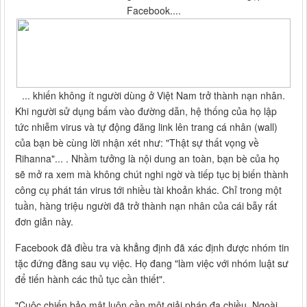
Facebook....
... khiến không ít người dùng ở Việt Nam trở thành nạn nhân.
Khi người sử dụng bấm vào đường dẫn, hệ thống của họ lập
tức nhiễm virus và tự động đăng link lên trang cá nhân (wall)
của bạn bè cùng lời nhận xét như: "Thật sự thất vọng về
Rihanna"... . Nhầm tưởng là nội dung an toàn, bạn bè của họ
sẽ mở ra xem mà không chút nghi ngờ và tiếp tục bị biến thành
công cụ phát tán virus tới nhiều tài khoản khác. Chỉ trong một
tuần, hàng triệu người đã trở thành nạn nhân của cái bẫy rất
đơn giản này.
Facebook đã điều tra và khẳng định đã xác định được nhóm tin
tặc đứng đằng sau vụ việc. Họ đang "làm việc với nhóm luật sư
để tiến hành các thủ tục cần thiết".
"Cuộc chiến bảo mật luôn cần một giải pháp đa chiều. Ngoài