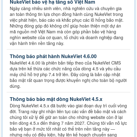
NukeViet bảo vệ hạ tầng số Việt Nam
Ngày càng nhiều sinh viên, nhà nghiên cứu và chuyên gia
an toàn thông tin lựa chọn đồng hành cùng NukeViet trong
việc phát hiện, báo cáo và khắc phục các lỗ hổng bảo mật.
Những đóng góp đó không chỉ giúp hoàn thiện một dự án
mã nguồn mở Việt Nam mà còn góp phần bảo vệ hàng
nghìn website của cơ quan, tổ chức và doanh nghiệp đang
vận hành trên nền tảng này.
Thông báo phát hành NukeViet 4.6.00
NukeViet 4.6.00 là phiên bản tiếp theo của NukeViet CMS
dựa trên kế thừa các chức năng của dòng 4.5 và yêu cầu
máy chủ hỗ trợ php 7.4 trở lên. Đây cũng là bản cập nhật
bảo mật rất quan trọng được khuyến nghị cho toàn bộ người
dùng.
Thông báo bảo mật dòng NukeViet 4.5.x
Dòng NukeViet 4.5.x đã bước vào giai đoạn duy trì cuối vòng
đời. Trang này ghi nhận liên tục các vấn đề bảo mật và cách
chúng tôi xử lý để giữ an toàn cho những website còn ở lại
trên dòng 4.5.x đến tháng 7 năm 2027. Chúng tôi vẫn nỗ lực
bảo vệ bạn ở mức tốt nhất có thể trên nền tảng này —
nhưng nếu có điều kiện, hãy lên kế hoạch chuyển sang