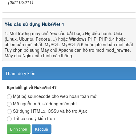
(09/11/2011)
Yêu cầu sử dụng NukeViet 4
1. Môi trường máy chủ Yêu cầu bắt buộc Hệ điều hành: Unix
(Linux, Ubuntu, Fedora …) hoặc Windows PHP: PHP 5.4 hoặc
phiên bản mới nhất. MySQL: MySQL 5.5 hoặc phiên bản mới nhất
Tùy chọn bổ sung Máy chủ Apache cần hỗ trợ mod mod_rewrite.
Máy chủ Nginx cấu hình các thông...
Thăm dò ý kiến
Bạn biết gì về NukeViet 4?
Một bộ sourcecode cho web hoàn toàn mới.
Mã nguồn mở, sử dụng miễn phí.
Sử dụng HTML5, CSS3 và hỗ trợ Ajax
Tất cả các ý kiến trên