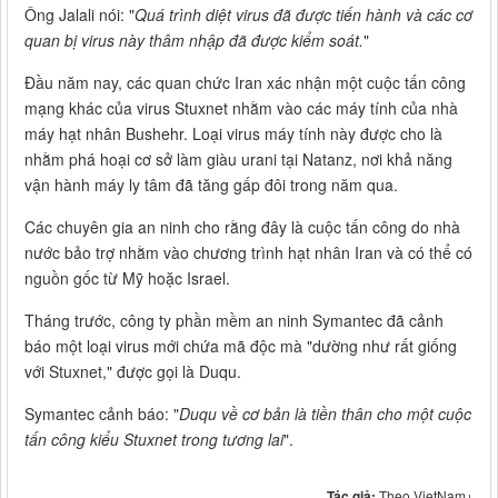
Ông Jalali nói: "
Quá trình diệt virus đã được tiến hành và các cơ
quan bị virus này thâm nhập đã được kiểm soát.
"
Đầu năm nay, các quan chức Iran xác nhận một cuộc tấn công
mạng khác của virus Stuxnet nhằm vào các máy tính của nhà
máy hạt nhân Bushehr. Loại virus máy tính này được cho là
nhằm phá hoại cơ sở làm giàu urani tại Natanz, nơi khả năng
vận hành máy ly tâm đã tăng gấp đôi trong năm qua.
Các chuyên gia an ninh cho rằng đây là cuộc tấn công do nhà
nước bảo trợ nhằm vào chương trình hạt nhân Iran và có thể có
nguồn gốc từ Mỹ hoặc Israel.
Tháng trước, công ty phần mềm an ninh Symantec đã cảnh
báo một loại virus mới chứa mã độc mà "dường như rất giống
với Stuxnet," được gọi là Duqu.
Symantec cảnh báo: "
Duqu về cơ bản là tiền thân cho một cuộc
tấn công kiểu Stuxnet trong tương lai
".
Tác giả:
Theo VietNam+