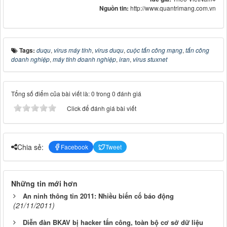
Nguồn tin:
http://www.quantrimang.com.vn
Tags:
duqu
,
virus máy tính
,
virus duqu
,
cuộc tấn công mạng
,
tấn công
doanh nghiệp
,
máy tính doanh nghiệp
,
iran
,
virus stuxnet
Tổng số điểm của bài viết là: 0 trong 0 đánh giá
Click để đánh giá bài viết
Chia sẻ:
Facebook
Tweet
Những tin mới hơn
An ninh thông tin 2011: Nhiều biến cố báo động
(21/11/2011)
Diễn đàn BKAV bị hacker tấn công, toàn bộ cơ sở dữ liệu