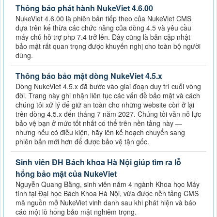
Thông báo phát hành NukeViet 4.6.00
NukeViet 4.6.00 là phiên bản tiếp theo của NukeViet CMS
dựa trên kế thừa các chức năng của dòng 4.5 và yêu cầu
máy chủ hỗ trợ php 7.4 trở lên. Đây cũng là bản cập nhật
bảo mật rất quan trọng được khuyến nghị cho toàn bộ người
dùng.
Thông báo bảo mật dòng NukeViet 4.5.x
Dòng NukeViet 4.5.x đã bước vào giai đoạn duy trì cuối vòng
đời. Trang này ghi nhận liên tục các vấn đề bảo mật và cách
chúng tôi xử lý để giữ an toàn cho những website còn ở lại
trên dòng 4.5.x đến tháng 7 năm 2027. Chúng tôi vẫn nỗ lực
bảo vệ bạn ở mức tốt nhất có thể trên nền tảng này —
nhưng nếu có điều kiện, hãy lên kế hoạch chuyển sang
phiên bản mới hơn để được bảo vệ tận gốc.
Sinh viên ĐH Bách khoa Hà Nội giúp tìm ra lỗ
hổng bảo mật của NukeViet
Nguyễn Quang Bằng, sinh viên năm 4 ngành Khoa học Máy
tính tại Đại học Bách Khoa Hà Nội, vừa được nền tảng CMS
mã nguồn mở NukeViet vinh danh sau khi phát hiện và báo
cáo một lỗ hổng bảo mật nghiêm trọng.