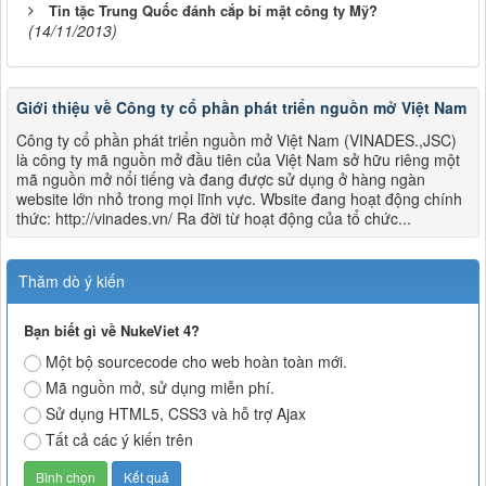
Tin tặc Trung Quốc đánh cắp bí mật công ty Mỹ?
(14/11/2013)
Giới thiệu về Công ty cổ phần phát triển nguồn mở Việt Nam
Công ty cổ phần phát triển nguồn mở Việt Nam (VINADES.,JSC)
là công ty mã nguồn mở đầu tiên của Việt Nam sở hữu riêng một
mã nguồn mở nổi tiếng và đang được sử dụng ở hàng ngàn
website lớn nhỏ trong mọi lĩnh vực. Wbsite đang hoạt động chính
thức: http://vinades.vn/ Ra đời từ hoạt động của tổ chức...
Thăm dò ý kiến
Bạn biết gì về NukeViet 4?
Một bộ sourcecode cho web hoàn toàn mới.
Mã nguồn mở, sử dụng miễn phí.
Sử dụng HTML5, CSS3 và hỗ trợ Ajax
Tất cả các ý kiến trên