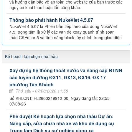
và hướng dẫn bảo vệ an toàn cho website của bạn trước các
nguy cơ khai thác hoặc tấn công khác.
Thông báo phát hành NukeViet 4.5.07
NukeViet 4.5.07 là Phiên bản tiếp theo của dòng NukeViet
4.5, trọng tâm là xử lý các vấn đề xoay quanh trình soạn
thảo CKEditor 5 và tính năng block tùy chỉnh trong giao diện
Kế hoạch lựa chọn nhà thầu
Xây dựng hệ thống thoát nước và nâng cấp BTNN
các tuyến đường ĐX11, ĐX13, ĐX16, ĐX 17
phường Tân Khánh
Thứ sáu - 07/08/2026 11:55
Số KHLCNT: PL2600249912-00. Ngày đăng tải: 22:55
07/08/26
Phê duyệt Kế hoạch lựa chọn nhà thầu Dự án:
Nâng cấp, sửa chữa nhà xe và kho để dụng cụ
Trung tâm Dịch vụ sự nghiệp công xã