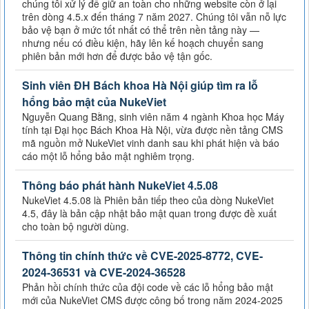
chúng tôi xử lý để giữ an toàn cho những website còn ở lại
trên dòng 4.5.x đến tháng 7 năm 2027. Chúng tôi vẫn nỗ lực
bảo vệ bạn ở mức tốt nhất có thể trên nền tảng này —
nhưng nếu có điều kiện, hãy lên kế hoạch chuyển sang
phiên bản mới hơn để được bảo vệ tận gốc.
Sinh viên ĐH Bách khoa Hà Nội giúp tìm ra lỗ
hổng bảo mật của NukeViet
Nguyễn Quang Bằng, sinh viên năm 4 ngành Khoa học Máy
tính tại Đại học Bách Khoa Hà Nội, vừa được nền tảng CMS
mã nguồn mở NukeViet vinh danh sau khi phát hiện và báo
cáo một lỗ hổng bảo mật nghiêm trọng.
Thông báo phát hành NukeViet 4.5.08
NukeViet 4.5.08 là Phiên bản tiếp theo của dòng NukeViet
4.5, đây là bản cập nhật bảo mật quan trong được đề xuất
cho toàn bộ người dùng.
Thông tin chính thức về CVE-2025-8772, CVE-
2024-36531 và CVE-2024-36528
Phản hồi chính thức của đội code về các lỗ hổng bảo mật
mới của NukeViet CMS được công bố trong năm 2024-2025