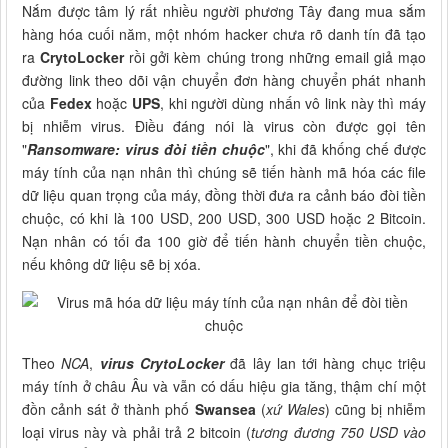
Nắm được tâm lý rất nhiều người phương Tây đang mua sắm
hàng hóa cuối năm, một nhóm hacker chưa rõ danh tín đã tạo
ra
CrytoLocker
rồi gởi kèm chúng trong những email giả mạo
đường link theo dõi vận chuyển đơn hàng chuyển phát nhanh
của
Fedex
hoặc
UPS
, khi người dùng nhấn vô link này thì máy
bị nhiễm virus. Điều đáng nói là virus còn được gọi tên
"
Ransomware: virus đòi tiền chuộc
", khi đã khống chế được
máy tính của nạn nhân thì chúng sẽ tiến hành mã hóa các file
dữ liệu quan trọng của máy, đồng thời đưa ra cảnh báo đòi tiền
chuộc, có khi là 100 USD, 200 USD, 300 USD hoặc 2 Bitcoin.
Nạn nhân có tối đa 100 giờ để tiến hành chuyển tiền chuộc,
nếu không dữ liệu sẽ bị xóa.
Theo
NCA
,
virus CrytoLocker
đã lây lan tới hàng chục triệu
máy tính ở châu Âu và vẫn có dấu hiệu gia tăng, thậm chí một
đồn cảnh sát ở thành phố
Swansea
(
xứ Wales
) cũng bị nhiễm
loại virus này và phải trả 2 bitcoin (
tương đương 750 USD vào