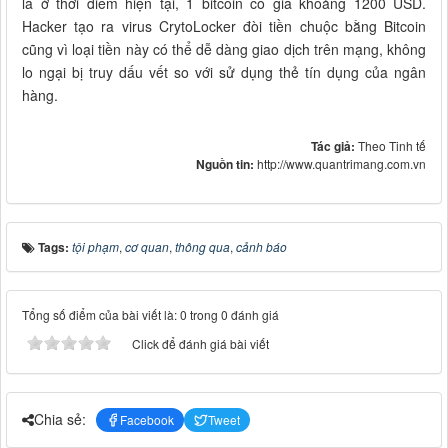
là ở thời điểm hiện tại, 1 bitcoin có giá khoảng 1200 USD.
Hacker tạo ra virus CrytoLocker đòi tiền chuộc bằng Bitcoin
cũng vì loại tiền này có thể dễ dàng giao dịch trên mạng, không
lo ngại bị truy dấu vết so với sử dụng thẻ tín dụng của ngân
hàng.
Tác giả:
Theo Tinh tế
Nguồn tin:
http://www.quantrimang.com.vn
Tags:
tội phạm
,
cơ quan
,
thông qua
,
cảnh báo
Tổng số điểm của bài viết là: 0 trong 0 đánh giá
Click để đánh giá bài viết
Chia sẻ:
Facebook
Tweet