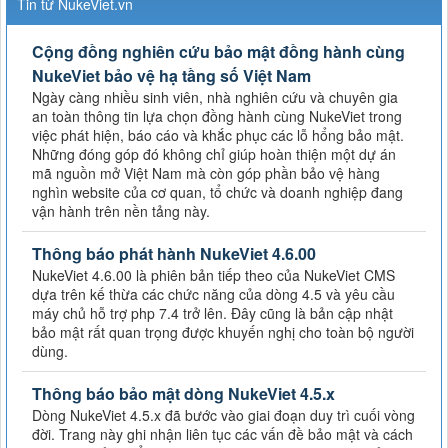
Tin từ NukeViet.vn
Cộng đồng nghiên cứu bảo mật đồng hành cùng
NukeViet bảo vệ hạ tầng số Việt Nam
Ngày càng nhiều sinh viên, nhà nghiên cứu và chuyên gia
an toàn thông tin lựa chọn đồng hành cùng NukeViet trong
việc phát hiện, báo cáo và khắc phục các lỗ hổng bảo mật.
Những đóng góp đó không chỉ giúp hoàn thiện một dự án
mã nguồn mở Việt Nam mà còn góp phần bảo vệ hàng
nghìn website của cơ quan, tổ chức và doanh nghiệp đang
vận hành trên nền tảng này.
Thông báo phát hành NukeViet 4.6.00
NukeViet 4.6.00 là phiên bản tiếp theo của NukeViet CMS
dựa trên kế thừa các chức năng của dòng 4.5 và yêu cầu
máy chủ hỗ trợ php 7.4 trở lên. Đây cũng là bản cập nhật
bảo mật rất quan trọng được khuyến nghị cho toàn bộ người
dùng.
Thông báo bảo mật dòng NukeViet 4.5.x
Dòng NukeViet 4.5.x đã bước vào giai đoạn duy trì cuối vòng
đời. Trang này ghi nhận liên tục các vấn đề bảo mật và cách