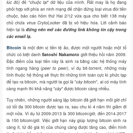
lúc đó)
để "
chuộc lại
" dữ liệu của mình. Rất may là họ đang
phối hợp với phía an ninh mạng để chặn đứng loại virus đòi tiền
chuộc, báo cáo hôm thứ Hai 2/12 vừa qua cho biết 138 máy
chủ chứa
virus CrytoLocker
đã bị vô hiệu hóa. Lời cảnh báo
hiện tại là
đừng nên mở các đường link không tin cậy trong
các email lạ.
Bitcoin
là một đơn vị tiền tệ ảo, được một người hoặc một tổ
chức có biệt danh
Satoshi Nakamoto
giới thiệu hồi năm 2009.
Đặc điểm của loại tiền này là sinh ra bằng các hệ thống máy
tính ngang hàng (
peer to peer)
, ví dụ bit-torrent, những máy
tính thuộc hệ thống sẽ thực thi những tính toán cực kì phức tạp
để tạo ra bitcoin, mà người ta gọi là "
cày bitcoin
", ai có máy tính
càng mạnh thì khả năng "
cày
" được bitcoin càng nhiều.
Tuy nhiên, những người sáng lập bitcoin đã giới hạn mỗi giờ chỉ
có tối đa 300 bitcoin được tạo ra, sau chu kì 4 năm thì giảm đi
một nửa. Ví dụ từ 2009-2013 là 300 bitcoin/giờ, đến 2014-2017
là 150 bitcoin/giờ. Việc giới hạn này giúp lượng bitcoin sinh ra
càng ít, từ đó giá trị của chúng càng được tăng cao, điển hình