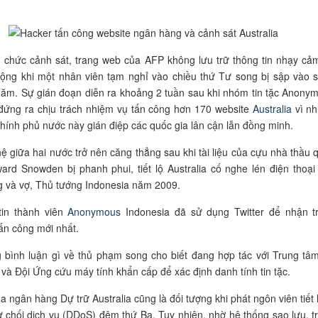
 chức cảnh sát, trang web của AFP không lưu trữ thông tin nhạy cả
động khi một nhân viên tạm nghỉ vào chiều thứ Tư song bị sập vào 
ăm. Sự gián đoạn diễn ra khoảng 2 tuần sau khi nhóm tin tặc Anony
đứng ra chịu trách nhiệm vụ tấn công hơn 170 website
Australia
vì n
hính phủ nước này gián điệp các quốc gia lân cận lẫn đồng minh.
ệ giữa hai nước trở nên căng thẳng sau khi tài liệu của cựu nhà thầu 
rd Snowden bị phanh phui, tiết lộ Australia cố nghe lén điện thoại
 và vợ, Thủ tướng Indonesia năm 2009.
tin thành viên
Anonymous
Indonesia đã sử dụng Twitter để nhận t
ấn công mới nhất.
 bình luận gì về thủ phạm song cho biết đang hợp tác với Trung tâ
và Đội Ứng cứu máy tính khẩn cấp để xác định danh tính tin tặc.
 ngân hàng Dự trữ Australia cũng là đối tượng khi phát ngôn viên tiết l
ừ chối dịch vụ (DDoS) đêm thứ Ba. Tuy nhiên, nhờ hệ thống sao lưu, t