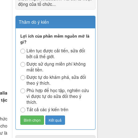
động của tổ chức...
Thăm dò ý kiến
Lợi ích của phần mềm nguồn mở là
gì?
Liên tục được cải tiến, sửa đổi
bởi cả thế giới.
Được sử dụng miễn phí không
mất tiền.
Được tự do khám phá, sửa đổi
theo ý thích.
Phù hợp để học tập, nghiên cứu
alia
vì được tự do sửa đổi theo ý
 tặc
thích.
Tất cả các ý kiến trên
chức
 cho
ư là