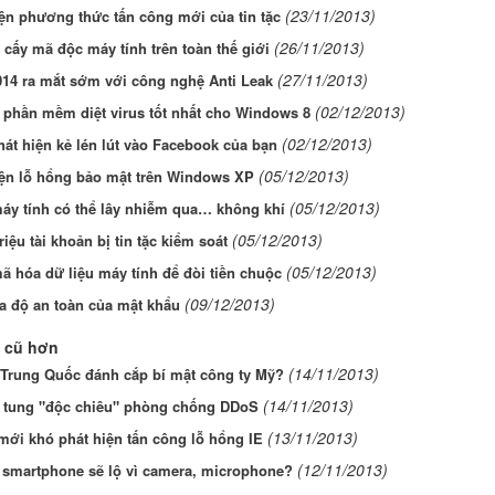
(23/11/2013)
ện phương thức tấn công mới của tin tặc
(26/11/2013)
cấy mã độc máy tính trên toàn thế giới
(27/11/2013)
014 ra mắt sớm với công nghệ Anti Leak
(02/12/2013)
 phần mềm diệt virus tốt nhất cho Windows 8
(02/12/2013)
át hiện kẻ lén lút vào Facebook của bạn
(05/12/2013)
iện lỗ hổng bảo mật trên Windows XP
(05/12/2013)
áy tính có thể lây nhiễm qua… không khí
(05/12/2013)
riệu tài khoản bị tin tặc kiểm soát
(05/12/2013)
ã hóa dữ liệu máy tính để đòi tiền chuộc
(09/12/2013)
a độ an toàn của mật khẩu
 cũ hơn
(14/11/2013)
 Trung Quốc đánh cắp bí mật công ty Mỹ?
(14/11/2013)
 tung "độc chiêu" phòng chống DDoS
(13/11/2013)
mới khó phát hiện tấn công lỗ hổng IE
(12/11/2013)
 smartphone sẽ lộ vì camera, microphone?