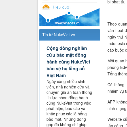
bị phạt tù.
Theo quan
vẫn hoạt 
Tin từ NukeViet.vn
ngày thứ N
Indonesia 
Cộng đồng nghiên
cáo buộc c
cứu bảo mật đồng
Mối quan h
hành cùng NukeViet
phòng Edwa
bảo vệ hạ tầng số
Tổng thống
Việt Nam
Ngày càng nhiều sinh
Có thông 
viên, nhà nghiên cứu và
nhiệm vụ t
chuyên gia an toàn thông
tin lựa chọn đồng hành
AFP không
cùng NukeViet trong việc
ninh mạng 
phát hiện, báo cáo và
khắc phục các lỗ hổng
Website của
bảo mật. Những đóng
góp đó không chỉ giúp
tấn công t