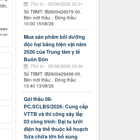
Thứ tư - 05/08/2026 23:01
lớn,
Số TBMT: IB2600426579-00.
Bên mời thầu: . Đóng thầu:
10:00 15/08/26
News
om.vn
Mua sản phẩm bồi dưỡng
độc hại bằng hiện vật năm
2026 của Trung tâm y tế
Buôn Đôn
Thứ tư - 05/08/2026 23:00
Số TBMT: IB2600429498-00.
Bên mời thầu: . Đóng thầu:
13:40 13/08/26
Gói thầu 08-
PC.SCLBS/2026: Cung cấp
VTTB và thi công xây lắp
03 công trình: Đại tu lưới
điện hạ thế thuộc kế hoạch
Sửa chữa lớn bổ sung