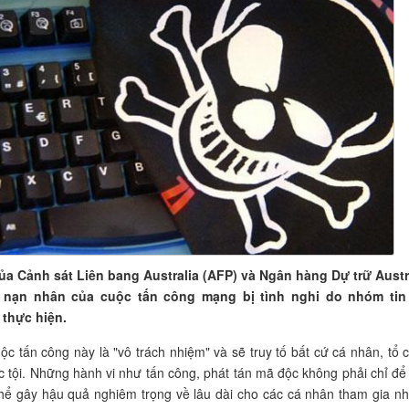
ủa Cảnh sát Liên bang Australia (AFP) và Ngân hàng Dự trữ Austr
h nạn nhân của cuộc tấn công mạng bị tình nghi do nhóm tin
 thực hiện.
ộc tấn công này là "vô trách nhiệm" và sẽ truy tố bất cứ cá nhân, tổ 
c tội. Những hành vi như tấn công, phát tán mã độc không phải chỉ để
thể gây hậu quả nghiêm trọng về lâu dài cho các cá nhân tham gia nh