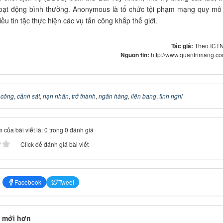
oạt động bình thường. Anonymous là tổ chức tội phạm mạng quy mô 
ều tin tặc thực hiện các vụ tấn công khắp thế giới.
Tác giả:
Theo ICT
Nguồn tin:
http://www.quantrimang.c
 công
,
cảnh sát
,
nạn nhân
,
trở thành
,
ngân hàng
,
liên bang
,
tình nghi
 của bài viết là: 0 trong 0 đánh giá
Click để đánh giá bài viết
Facebook
Tweet
 mới hơn