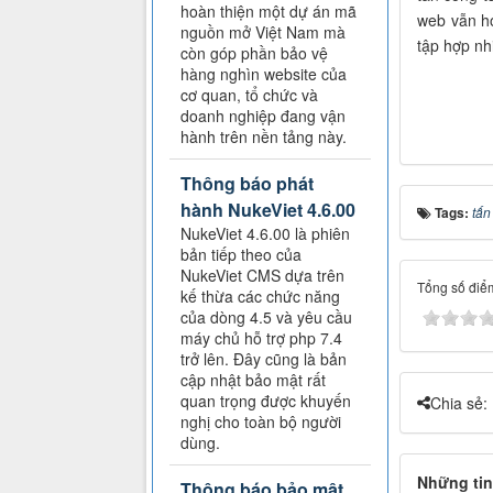
hoàn thiện một dự án mã
web vẫn h
nguồn mở Việt Nam mà
tập hợp nhi
còn góp phần bảo vệ
hàng nghìn website của
cơ quan, tổ chức và
doanh nghiệp đang vận
hành trên nền tảng này.
Thông báo phát
hành NukeViet 4.6.00
Tags:
tấn
NukeViet 4.6.00 là phiên
bản tiếp theo của
NukeViet CMS dựa trên
Tổng số điểm
kế thừa các chức năng
của dòng 4.5 và yêu cầu
máy chủ hỗ trợ php 7.4
trở lên. Đây cũng là bản
cập nhật bảo mật rất
quan trọng được khuyến
Chia sẻ:
nghị cho toàn bộ người
dùng.
Những tin
Thông báo bảo mật