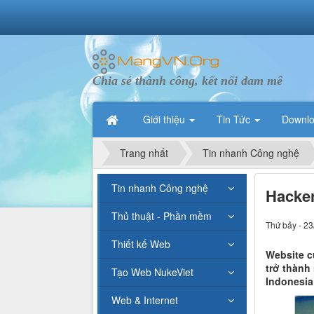
Chia sẻ thành công, kết nối đam mê
Giới thiệu
Tin Tức
Downl
Trang nhất
Tin nhanh Công nghệ
Tin nhanh Công nghệ
Hacker
Thủ thuật - Phần mềm
Thứ bảy - 23
Thiết kế Web
Website c
trở thành
Tạo Web NukeViet
Indonesia
Web & Internet