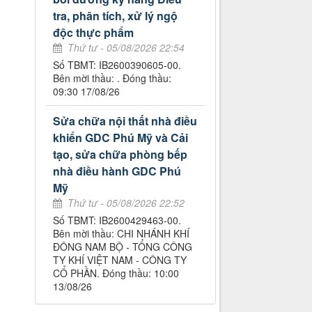
tra, phân tích, xử lý ngộ
độc thực phẩm
Thứ tư - 05/08/2026 22:54
Số TBMT: IB2600390605-00.
Bên mời thầu: . Đóng thầu:
09:30 17/08/26
Sửa chữa nội thất nhà điều
khiển GDC Phú Mỹ và Cải
tạo, sửa chữa phòng bếp
nhà điều hành GDC Phú
Mỹ
Thứ tư - 05/08/2026 22:52
Số TBMT: IB2600429463-00.
Bên mời thầu: CHI NHÁNH KHÍ
ĐÔNG NAM BỘ - TỔNG CÔNG
TY KHÍ VIỆT NAM - CÔNG TY
CỔ PHẦN. Đóng thầu: 10:00
13/08/26