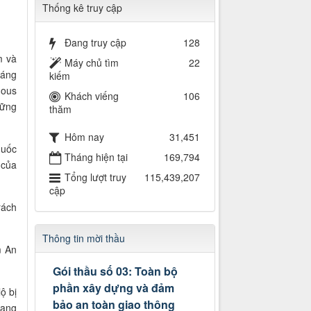
Thống kê truy cập
Đang truy cập
128
m và
Máy chủ tìm
22
sáng
kiếm
mous
Khách viếng
106
hững
thăm
Hôm nay
31,451
quốc
Tháng hiện tại
169,794
 của
Tổng lượt truy
115,439,207
cập
rách
Thông tin mời thầu
m An
Gói thầu số 03: Toàn bộ
phần xây dựng và đảm
ộ bị
bảo an toàn giao thông
rang