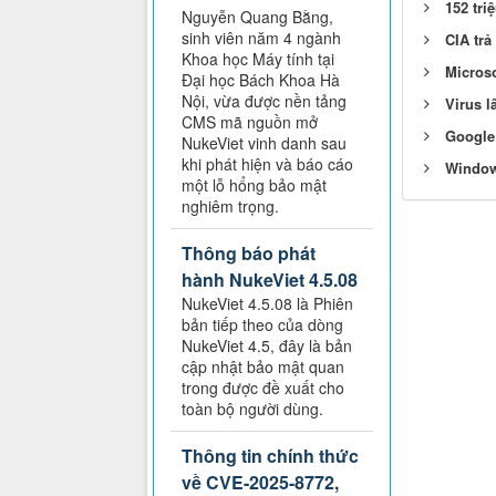
152 tri
Nguyễn Quang Bằng,
sinh viên năm 4 ngành
CIA trả
Khoa học Máy tính tại
Microso
Đại học Bách Khoa Hà
Nội, vừa được nền tảng
Virus l
CMS mã nguồn mở
Google 
NukeViet vinh danh sau
khi phát hiện và báo cáo
Window
một lỗ hổng bảo mật
nghiêm trọng.
Thông báo phát
hành NukeViet 4.5.08
NukeViet 4.5.08 là Phiên
bản tiếp theo của dòng
NukeViet 4.5, đây là bản
cập nhật bảo mật quan
trong được đề xuất cho
toàn bộ người dùng.
Thông tin chính thức
về CVE-2025-8772,