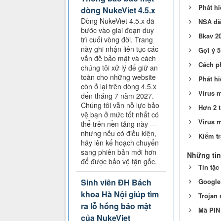
Phát hi
dòng NukeViet 4.5.x
Dòng NukeViet 4.5.x đã
NSA đã 
bước vào giai đoạn duy
Bkav 2
trì cuối vòng đời. Trang
này ghi nhận liên tục các
Gợi ý 5
vấn đề bảo mật và cách
Cách ph
chúng tôi xử lý để giữ an
toàn cho những website
Phát h
còn ở lại trên dòng 4.5.x
Virus m
đến tháng 7 năm 2027.
Chúng tôi vẫn nỗ lực bảo
Hơn 2 t
vệ bạn ở mức tốt nhất có
Virus m
thể trên nền tảng này —
nhưng nếu có điều kiện,
Kiểm tr
hãy lên kế hoạch chuyển
sang phiên bản mới hơn
Những tin
để được bảo vệ tận gốc.
Tin tặc
Google
Sinh viên ĐH Bách
khoa Hà Nội giúp tìm
Trojan 
ra lỗ hổng bảo mật
Mã PIN
của NukeViet