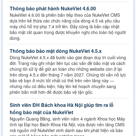
Thông báo phát hành NukeViet 4.6.00
NukeViet 4.6.00 là phiên bản tiếp theo của NukeViet CMS
dựa trên kế thừa các chức năng của dòng 4.5 và yêu cầu
máy chủ hỗ trợ php 7.4 trở lên. Đây cũng là bản cập nhật
bảo mật rất quan trọng được khuyến nghị cho toàn bộ người
dùng.
Thông báo bảo mật dòng NukeViet 4.5.x
Dòng NukeViet 4.5.x đã bước vào giai đoạn duy trì cuối vòng
đời. Trang này ghi nhận liên tục các vấn đề bảo mật và cách
chúng tôi xử lý để giữ an toàn cho những website còn ở lại
trên dòng 4.5.x đến tháng 7 năm 2027. Chúng tôi vẫn nỗ lực
bảo vệ bạn ở mức tốt nhất có thể trên nền tảng này —
nhưng nếu có điều kiện, hãy lên kế hoạch chuyển sang
phiên bản mới hơn để được bảo vệ tận gốc.
Sinh viên ĐH Bách khoa Hà Nội giúp tìm ra lỗ
hổng bảo mật của NukeViet
Nguyễn Quang Bằng, sinh viên năm 4 ngành Khoa học Máy
tính tại Đại học Bách Khoa Hà Nội, vừa được nền tảng CMS
mã nguồn mở NukeViet vinh danh sau khi phát hiện và báo
cáo một lỗ hổng bảo mật nghiêm trọng.