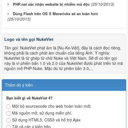
(25/10/2013)
PHP.net xác nhận website bị nhiễm mã độc
Dùng Flash trên OS X Mavericks sẽ an toàn hơn
(25/10/2013)
Logo và tên gọi NukeViet
Tên gọi: NukeViet phát âm là [Nu-Ke-Việt], đây là cách đọc riêng,
không phải là cách phát âm chuẩn của tiếng Anh. Ý nghĩa:
NukeViet là từ ghép từ chữ Nuke và Việt Nam. Sở dĩ có tên gọi
này là vì phiên bản 1.0 và 2.0 của NukeViet được phát triển từ mã
nguồn mở PHP-Nuke. Mặc dù từ phiên bản 3.0,...
Thăm dò ý kiến
Bạn biết gì về NukeViet 4?
Một bộ sourcecode cho web hoàn toàn mới.
Mã nguồn mở, sử dụng miễn phí.
Sử dụng HTML5, CSS3 và hỗ trợ Ajax
Tất cả các ý kiến trên