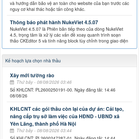
và hướng dẫn bảo vệ an toàn cho website của bạn trước các
nguy cơ khai thác hoặc tấn công khác.
Thông báo phát hành NukeViet 4.5.07
NukeViet 4.5.07 là Phiên bản tiếp theo của dòng NukeViet
4.5, trọng tâm là xử lý các vấn đề xoay quanh trình soạn
thảo CKEditor 5 và tính năng block tùy chỉnh trong giao diện
Kế hoạch lựa chọn nhà thầu
Xây mới tường rào
Thứ bảy - 08/08/2026 03:46
Số KHLCNT: PL2600250191-00. Ngày đăng tải: 14:46
08/08/26
KHLCNT các gói thầu còn lại của dự án: Cải tạo,
nâng cấp trụ sở làm việc của HĐND - UBND xã
Yên Lãng, thành phố Hà Nội
Thứ bảy - 08/08/2026 03:44
Số KHLCNT: PL2600247287-01. Ngày đăng tải: 14:44