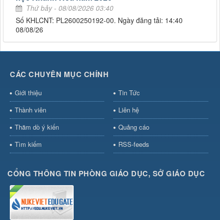
Thứ bảy - 08/08/2026 03:40
Số KHLCNT: PL2600250192-00. Ngày đăng tải: 14:40
08/08/26
CÁC CHUYÊN MỤC CHÍNH
Giới thiệu
Tin Tức
Thành viên
Liên hệ
Thăm dò ý kiến
Quảng cáo
Tìm kiếm
RSS-feeds
CỔNG THÔNG TIN PHÒNG GIÁO DỤC, SỞ GIÁO DỤC