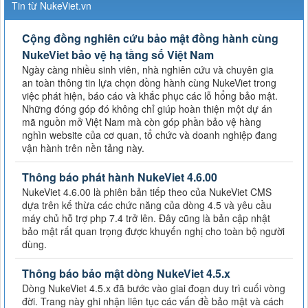
Tin từ NukeViet.vn
Cộng đồng nghiên cứu bảo mật đồng hành cùng
NukeViet bảo vệ hạ tầng số Việt Nam
Ngày càng nhiều sinh viên, nhà nghiên cứu và chuyên gia
an toàn thông tin lựa chọn đồng hành cùng NukeViet trong
việc phát hiện, báo cáo và khắc phục các lỗ hổng bảo mật.
Những đóng góp đó không chỉ giúp hoàn thiện một dự án
mã nguồn mở Việt Nam mà còn góp phần bảo vệ hàng
nghìn website của cơ quan, tổ chức và doanh nghiệp đang
vận hành trên nền tảng này.
Thông báo phát hành NukeViet 4.6.00
NukeViet 4.6.00 là phiên bản tiếp theo của NukeViet CMS
dựa trên kế thừa các chức năng của dòng 4.5 và yêu cầu
máy chủ hỗ trợ php 7.4 trở lên. Đây cũng là bản cập nhật
bảo mật rất quan trọng được khuyến nghị cho toàn bộ người
dùng.
Thông báo bảo mật dòng NukeViet 4.5.x
Dòng NukeViet 4.5.x đã bước vào giai đoạn duy trì cuối vòng
đời. Trang này ghi nhận liên tục các vấn đề bảo mật và cách