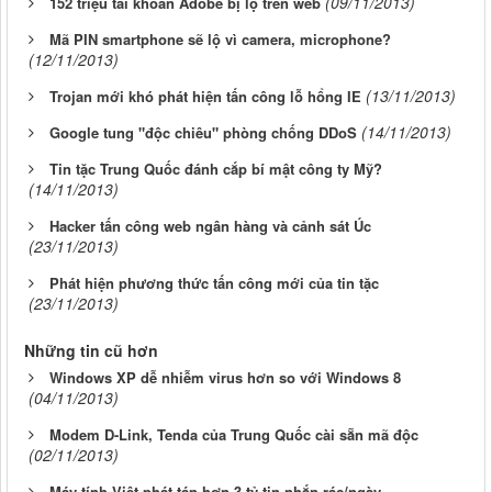
(09/11/2013)
152 triệu tài khoản Adobe bị lộ trên web
Mã PIN smartphone sẽ lộ vì camera, microphone?
(12/11/2013)
(13/11/2013)
Trojan mới khó phát hiện tấn công lỗ hổng IE
(14/11/2013)
Google tung "độc chiêu" phòng chống DDoS
Tin tặc Trung Quốc đánh cắp bí mật công ty Mỹ?
(14/11/2013)
Hacker tấn công web ngân hàng và cảnh sát Úc
(23/11/2013)
Phát hiện phương thức tấn công mới của tin tặc
(23/11/2013)
Những tin cũ hơn
Windows XP dễ nhiễm virus hơn so với Windows 8
(04/11/2013)
Modem D-Link, Tenda của Trung Quốc cài sẵn mã độc
(02/11/2013)
Máy tính Việt phát tán hơn 3 tỷ tin nhắn rác/ngày