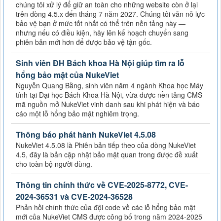
chúng tôi xử lý để giữ an toàn cho những website còn ở lại
trên dòng 4.5.x đến tháng 7 năm 2027. Chúng tôi vẫn nỗ lực
bảo vệ bạn ở mức tốt nhất có thể trên nền tảng này —
nhưng nếu có điều kiện, hãy lên kế hoạch chuyển sang
phiên bản mới hơn để được bảo vệ tận gốc.
Sinh viên ĐH Bách khoa Hà Nội giúp tìm ra lỗ
hổng bảo mật của NukeViet
Nguyễn Quang Bằng, sinh viên năm 4 ngành Khoa học Máy
tính tại Đại học Bách Khoa Hà Nội, vừa được nền tảng CMS
mã nguồn mở NukeViet vinh danh sau khi phát hiện và báo
cáo một lỗ hổng bảo mật nghiêm trọng.
Thông báo phát hành NukeViet 4.5.08
NukeViet 4.5.08 là Phiên bản tiếp theo của dòng NukeViet
4.5, đây là bản cập nhật bảo mật quan trong được đề xuất
cho toàn bộ người dùng.
Thông tin chính thức về CVE-2025-8772, CVE-
2024-36531 và CVE-2024-36528
Phản hồi chính thức của đội code về các lỗ hổng bảo mật
mới của NukeViet CMS được công bố trong năm 2024-2025