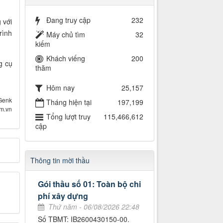
Đang truy cập
232
 với
rình
Máy chủ tìm
32
kiếm
Khách viếng
200
g cụ
thăm
Hôm nay
25,157
Genk
Tháng hiện tại
197,199
om.vn
Tổng lượt truy
115,466,612
cập
Thông tin mời thầu
Gói thầu số 01: Toàn bộ chi
phí xây dựng
Thứ năm - 06/08/2026 22:48
Số TBMT: IB2600430150-00.