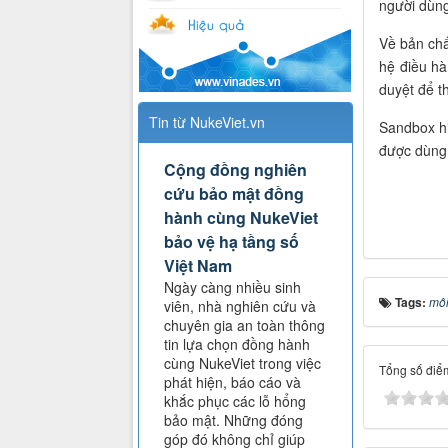
người dùng
Về bản chấ
hệ điều hà
duyệt để t
Tin từ NukeViet.vn
Sandbox h
được dùng 
Cộng đồng nghiên
cứu bảo mật đồng
hành cùng NukeViet
bảo vệ hạ tầng số
Việt Nam
Ngày càng nhiều sinh
Tags:
môi
viên, nhà nghiên cứu và
chuyên gia an toàn thông
tin lựa chọn đồng hành
cùng NukeViet trong việc
Tổng số điểm
phát hiện, báo cáo và
khắc phục các lỗ hổng
bảo mật. Những đóng
góp đó không chỉ giúp