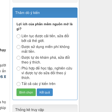
Thăm dò ý kiến
Lợi ích của phần mềm nguồn mở là
gì?
Liên tục được cải tiến, sửa đổi
bởi cả thế giới.
Được sử dụng miễn phí không
chạy
mất tiền.
Được tự do khám phá, sửa đổi
theo ý thích.
gười
Phù hợp để học tập, nghiên cứu
m ẩn
vì được tự do sửa đổi theo ý
S X
thích.
Tất cả các ý kiến trên
a họ
giúp
Thống kê truy cập