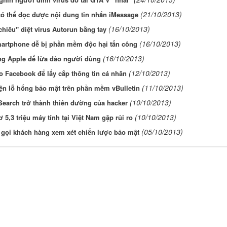
(21/10/2013)
có thể đọc được nội dung tin nhắn iMessage
(16/10/2013)
chiêu" diệt virus Autorun bằng tay
(16/10/2013)
artphone dễ bị phần mềm độc hại tấn công
(16/10/2013)
ng Apple để lừa đảo người dùng
(12/10/2013)
 Facebook để lấy cắp thông tin cá nhân
(11/10/2013)
ện lỗ hổng bảo mật trên phần mềm vBulletin
(10/10/2013)
earch trở thành thiên đường của hacker
(10/10/2013)
 5,3 triệu máy tính tại Việt Nam gặp rủi ro
(05/10/2013)
 gọi khách hàng xem xét chiến lược bảo mật