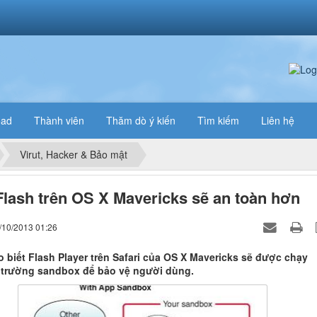
oad
Thành viên
Thăm dò ý kiến
Tìm kiếm
Liên hệ
Virut, Hacker & Bảo mật
lash trên OS X Mavericks sẽ an toàn hơn
/10/2013 01:26
 biết Flash Player trên Safari của OS X Mavericks sẽ được chạy
 trường sandbox để bảo vệ người dùng.