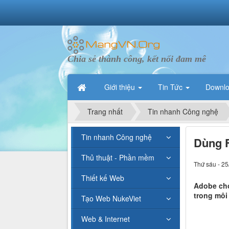
Chia sẻ thành công, kết nối đam mê
Giới thiệu
Tin Tức
Downl
Trang nhất
Tin nhanh Công nghệ
Tin nhanh Công nghệ
Dùng F
Thủ thuật - Phần mềm
Thứ sáu - 25
Thiết kế Web
Adobe cho
trong môi
Tạo Web NukeViet
Web & Internet