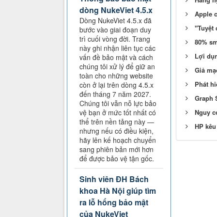
dòng NukeViet 4.5.x
Apple 
Dòng NukeViet 4.5.x đã
"Tuyệt 
bước vào giai đoạn duy
trì cuối vòng đời. Trang
80% sm
này ghi nhận liên tục các
Lợi dụ
vấn đề bảo mật và cách
chúng tôi xử lý để giữ an
Giả mạo
toàn cho những website
Phát hi
còn ở lại trên dòng 4.5.x
đến tháng 7 năm 2027.
Graph S
Chúng tôi vẫn nỗ lực bảo
Nguy cơ
vệ bạn ở mức tốt nhất có
thể trên nền tảng này —
HP kêu
nhưng nếu có điều kiện,
hãy lên kế hoạch chuyển
sang phiên bản mới hơn
để được bảo vệ tận gốc.
Sinh viên ĐH Bách
khoa Hà Nội giúp tìm
ra lỗ hổng bảo mật
của NukeViet