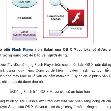
o biết
Flash Player
trên Safari của OS X Mavericks sẽ được 
 trường sandbox để bảo vệ người dùng.
ước đây việc sử dụng Flash Player trên các phiên bản OS X luôn đặt n
ình trạng nguy hiểm. Công cụ để hiển thị video Flash này luôn tiề
iến cho máy Mac bị kẻ xấu cài cắm malware. Tuy nhiên, ở phiên bản
O
, nỗi lo này đã được dẹp bỏ.
ông ty đứng sau Flash Player mới đây vừa xác nhận rằng công cụ củ
 duyệt Safari của OS X Mavericks sẽ được chạy ở môi trường sandbox, 