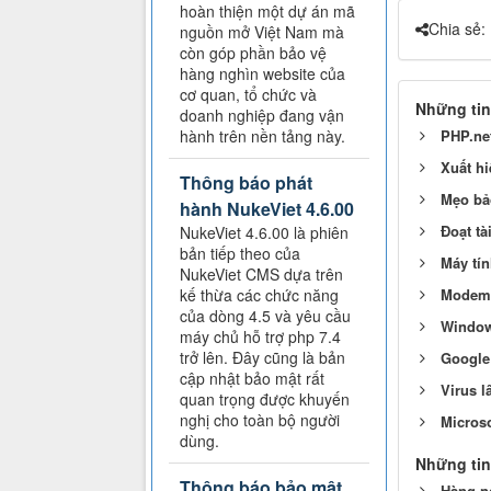
hoàn thiện một dự án mã
Chia sẻ:
nguồn mở Việt Nam mà
còn góp phần bảo vệ
hàng nghìn website của
cơ quan, tổ chức và
Những tin
doanh nghiệp đang vận
PHP.ne
hành trên nền tảng này.
Xuất h
Thông báo phát
Mẹo bả
hành NukeViet 4.6.00
Đoạt tà
NukeViet 4.6.00 là phiên
bản tiếp theo của
Máy tín
NukeViet CMS dựa trên
Modem 
kế thừa các chức năng
của dòng 4.5 và yêu cầu
Window
máy chủ hỗ trợ php 7.4
trở lên. Đây cũng là bản
Google 
cập nhật bảo mật rất
Virus l
quan trọng được khuyến
nghị cho toàn bộ người
Microso
dùng.
Những tin
Thông báo bảo mật
Hàng ng