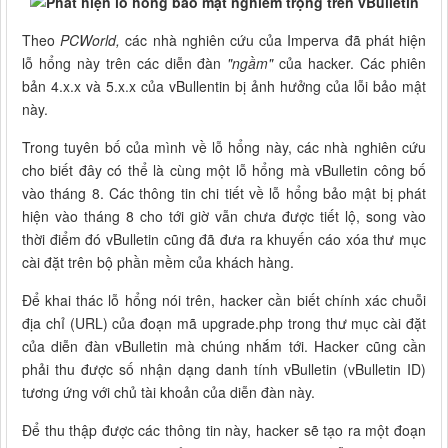
Theo
PCWorld,
các nhà nghiên cứu của Imperva đã phát hiện
lỗ hổng này trên các diễn đàn
"ngầm"
của hacker. Các phiên
bản 4.x.x và 5.x.x của vBullentin bị ảnh hưởng của lỗi bảo mật
này.
Trong tuyên bố của mình về lỗ hổng này, các nhà nghiên cứu
cho biết đây có thể là cùng một lỗ hổng mà vBulletin công bố
vào tháng 8. Các thông tin chi tiết về lỗ hổng bảo mật bị phát
hiện vào tháng 8 cho tới giờ vẫn chưa được tiết lộ, song vào
thời điểm đó vBulletin cũng đã đưa ra khuyến cáo xóa thư mục
cài đặt trên bộ phần mềm của khách hàng.
Để khai thác lỗ hổng nói trên, hacker cần biết chính xác chuỗi
địa chỉ (URL) của đoạn mã upgrade.php trong thư mục cài đặt
của diễn đàn vBulletin mà chúng nhắm tới. Hacker cũng cần
phải thu được số nhận dạng danh tính vBulletin (vBulletin ID)
tương ứng với chủ tài khoản của diễn đàn này.
Để thu thập được các thông tin này, hacker sẽ tạo ra một đoạn