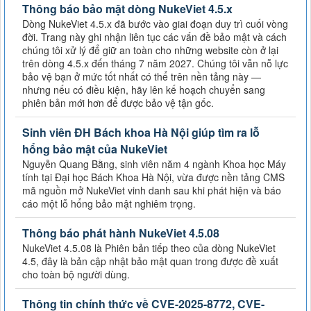
Thông báo bảo mật dòng NukeViet 4.5.x
Dòng NukeViet 4.5.x đã bước vào giai đoạn duy trì cuối vòng
đời. Trang này ghi nhận liên tục các vấn đề bảo mật và cách
chúng tôi xử lý để giữ an toàn cho những website còn ở lại
trên dòng 4.5.x đến tháng 7 năm 2027. Chúng tôi vẫn nỗ lực
bảo vệ bạn ở mức tốt nhất có thể trên nền tảng này —
nhưng nếu có điều kiện, hãy lên kế hoạch chuyển sang
phiên bản mới hơn để được bảo vệ tận gốc.
Sinh viên ĐH Bách khoa Hà Nội giúp tìm ra lỗ
hổng bảo mật của NukeViet
Nguyễn Quang Bằng, sinh viên năm 4 ngành Khoa học Máy
tính tại Đại học Bách Khoa Hà Nội, vừa được nền tảng CMS
mã nguồn mở NukeViet vinh danh sau khi phát hiện và báo
cáo một lỗ hổng bảo mật nghiêm trọng.
Thông báo phát hành NukeViet 4.5.08
NukeViet 4.5.08 là Phiên bản tiếp theo của dòng NukeViet
4.5, đây là bản cập nhật bảo mật quan trong được đề xuất
cho toàn bộ người dùng.
Thông tin chính thức về CVE-2025-8772, CVE-