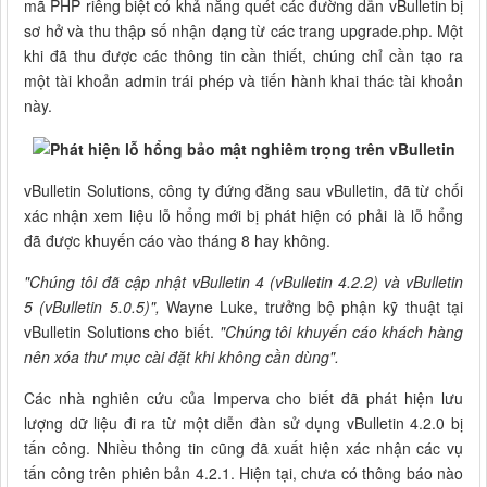
mã PHP riêng biệt có khả năng quét các đường dẫn vBulletin bị
sơ hở và thu thập số nhận dạng từ các trang upgrade.php. Một
khi đã thu được các thông tin cần thiết, chúng chỉ cần tạo ra
một tài khoản admin trái phép và tiến hành khai thác tài khoản
này.
vBulletin Solutions, công ty đứng đằng sau vBulletin, đã từ chối
xác nhận xem liệu lỗ hổng mới bị phát hiện có phải là lỗ hổng
đã được khuyến cáo vào tháng 8 hay không.
"Chúng tôi đã cập nhật vBulletin 4 (vBulletin 4.2.2) và vBulletin
5 (vBulletin 5.0.5)",
Wayne Luke, trưởng bộ phận kỹ thuật tại
vBulletin Solutions cho biết.
"Chúng tôi khuyến cáo khách hàng
nên xóa thư mục cài đặt khi không cần dùng".
Các nhà nghiên cứu của Imperva cho biết đã phát hiện lưu
lượng dữ liệu đi ra từ một diễn đàn sử dụng vBulletin 4.2.0 bị
tấn công. Nhiều thông tin cũng đã xuất hiện xác nhận các vụ
tấn công trên phiên bản 4.2.1. Hiện tại, chưa có thông báo nào