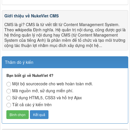
Giới thiệu về NukeViet CMS
CMS là gì? CMS là từ viết tắt từ Content Management System.
Theo wikipedia Định nghĩa. Hệ quản trị nội dung, cũng được gọi là
hệ thống quản lý nội dung hay CMS (từ Content Management
System của tiếng Anh) là phần mềm để tổ chức và tạo môi trường
cộng tác thuận lợi nhằm mục đích xây dựng một hệ...
Thăm dò ý kiến
Bạn biết gì về NukeViet 4?
Một bộ sourcecode cho web hoàn toàn mới.
Mã nguồn mở, sử dụng miễn phí.
Sử dụng HTML5, CSS3 và hỗ trợ Ajax
Tất cả các ý kiến trên