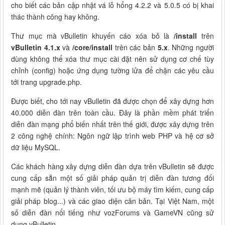
cho biết các bản cập nhật vá lỗ hổng 4.2.2 và 5.0.5 có bị khai
thác thành công hay không.
Thư mục mà vBulletin khuyến cáo xóa bỏ là
/install
trên
vBulletin 4.1.x
và
/core/install
trên các bản
5.x
. Những người
dùng không thể xóa thư mục cài đặt nên sử dụng cơ chế tùy
chỉnh (config) hoặc ứng dụng tường lửa để chặn các yêu cầu
tới trang upgrade.php.
Được biết, cho tới nay vBulletin đã được chọn để xây dựng hơn
40.000 diễn đàn trên toàn cầu. Đây là phần mềm phát triển
diễn đàn mạng phổ biến nhất trên thế giới, được xây dựng trên
2 công nghệ chính: Ngôn ngữ lập trình web PHP và hệ cơ sở
dữ liệu MySQL.
Các khách hàng xây dựng diễn đàn dựa trên vBulletin sẽ được
cung cấp sẵn một số giải pháp quản trị diễn đàn tương đối
mạnh mẽ (quản lý thành viên, tối ưu bộ máy tìm kiếm, cung cấp
giải pháp blog...) và các giao diện căn bản. Tại Việt Nam, một
số diễn đàn nổi tiếng như vozForums và GameVN cũng sử
dụng vBulletin.