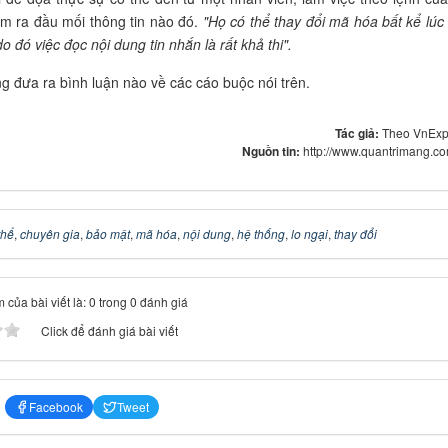
m ra đầu mối thông tin nào đó.
"Họ có thể thay đổi mã hóa bất kể lúc
 đó việc đọc nội dung tin nhắn là rất khả thi".
g đưa ra bình luận nào về các cáo buộc nói trên.
Tác giả:
Theo VnExp
Nguồn tin:
http://www.quantrimang.c
thể
,
chuyên gia
,
bảo mật
,
mã hóa
,
nội dung
,
hệ thống
,
lo ngại
,
thay đổi
 của bài viết là: 0 trong 0 đánh giá
Click để đánh giá bài viết
Facebook
Tweet