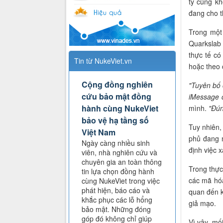
ty cũng kh
đang cho t
Trong một
Quarkslab 
thực tế có
Tin từ NukeViet.vn
hoặc theo 
Cộng đồng nghiên
"Tuyên bố 
cứu bảo mật đồng
iMessage 
hành cùng NukeViet
mình.
"Đún
bảo vệ hạ tầng số
Tuy nhiên,
Việt Nam
phủ đang 
Ngày càng nhiều sinh
định việc 
viên, nhà nghiên cứu và
chuyên gia an toàn thông
Trong thực
tin lựa chọn đồng hành
các mã hóa
cùng NukeViet trong việc
phát hiện, báo cáo và
quan đến k
khắc phục các lỗ hổng
giả mạo.
bảo mật. Những đóng
góp đó không chỉ giúp
Vì vậy, mố