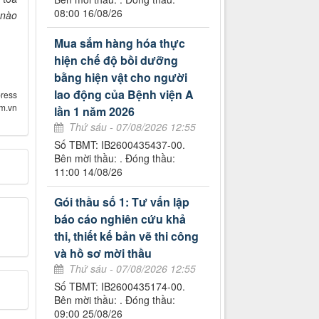
08:00 16/08/26
 nào
Mua sắm hàng hóa thực
hiện chế độ bồi dưỡng
bằng hiện vật cho người
lao động của Bệnh viện A
ress
om.vn
lần 1 năm 2026
Thứ sáu - 07/08/2026 12:55
Số TBMT: IB2600435437-00.
Bên mời thầu: . Đóng thầu:
11:00 14/08/26
Gói thầu số 1: Tư vấn lập
báo cáo nghiên cứu khả
thi, thiết kế bản vẽ thi công
và hồ sơ mời thầu
Thứ sáu - 07/08/2026 12:55
Số TBMT: IB2600435174-00.
Bên mời thầu: . Đóng thầu:
09:00 25/08/26