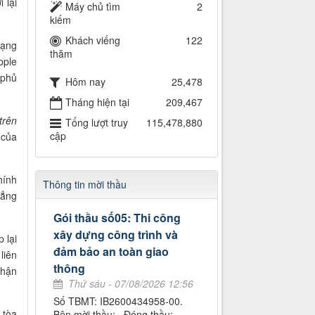
 lại
Máy chủ tìm
2
kiếm
Khách viếng
122
mạng
thăm
pple
 phủ
Hôm nay
25,478
Tháng hiện tại
209,467
trên
Tổng lượt truy
115,478,880
cập
 của
hính
Thông tin mời thầu
hẳng
Gói thầu số05: Thi công
xây dựng công trình và
 lại
đảm bảo an toàn giao
liên
thông
nhận
Thứ sáu - 07/08/2026 12:56
Số TBMT: IB2600434958-00.
 tòa
Bên mời thầu: . Đóng thầu: