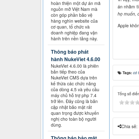
hoàn thiện một dự án mã
án nhằm tì
nguồn mở Việt Nam mà
họ muốn, do
còn góp phần bảo vệ
hàng nghìn website của
Apple khôn
cơ quan, tổ chức và
doanh nghiệp đang vận
hành trên nền tảng này.
Thông báo phát
hành NukeViet 4.6.00
NukeViet 4.6.00 là phiên
bản tiếp theo của
Tags:
có 
NukeViet CMS dựa trên
kế thừa các chức năng
của dòng 4.5 và yêu cầu
Tổng số điểm
máy chủ hỗ trợ php 7.4
trở lên. Đây cũng là bản
cập nhật bảo mật rất
quan trọng được khuyến
nghị cho toàn bộ người
dùng.
Chia sẻ:
Thông báo bảo mật