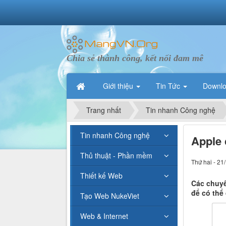
Chia sẻ thành công, kết nối đam mê
Giới thiệu
Tin Tức
Downl
Trang nhất
Tin nhanh Công nghệ
Tin nhanh Công nghệ
Apple 
Thủ thuật - Phần mềm
Thứ hai - 21
Thiết kế Web
Các chuyê
để có thể
Tạo Web NukeViet
Web & Internet