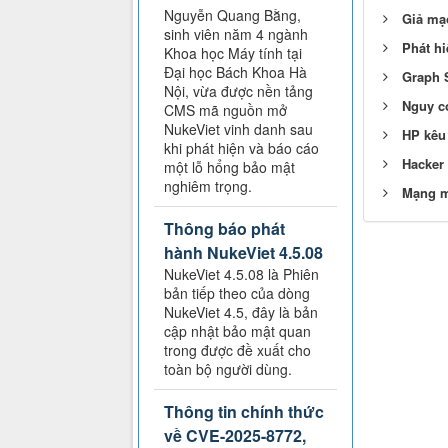
Nguyễn Quang Bằng,
Giả mạo
sinh viên năm 4 ngành
Phát hi
Khoa học Máy tính tại
Đại học Bách Khoa Hà
Graph S
Nội, vừa được nền tảng
Nguy cơ
CMS mã nguồn mở
NukeViet vinh danh sau
HP kêu
khi phát hiện và báo cáo
Hacker
một lỗ hổng bảo mật
nghiêm trọng.
Mạng m
Thông báo phát
hành NukeViet 4.5.08
NukeViet 4.5.08 là Phiên
bản tiếp theo của dòng
NukeViet 4.5, đây là bản
cập nhật bảo mật quan
trong được đề xuất cho
toàn bộ người dùng.
Thông tin chính thức
về CVE-2025-8772,