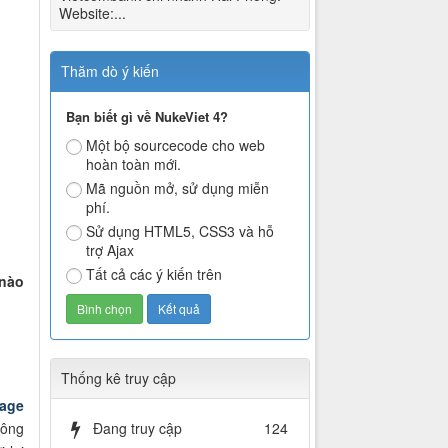
Website:...
Thăm dò ý kiến
Bạn biết gì về NukeViet 4?
Một bộ sourcecode cho web
hoàn toàn mới.
Mã nguồn mở, sử dụng miễn
phí.
Sử dụng HTML5, CSS3 và hỗ
trợ Ajax
Tất cả các ý kiến trên
 nào
.
Thống kê truy cập
sage
công
Đang truy cập
124