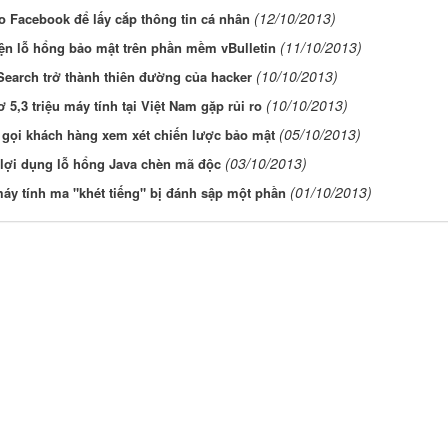
(12/10/2013)
 Facebook để lấy cắp thông tin cá nhân
(11/10/2013)
ện lỗ hổng bảo mật trên phần mềm vBulletin
(10/10/2013)
earch trở thành thiên đường của hacker
(10/10/2013)
 5,3 triệu máy tính tại Việt Nam gặp rủi ro
(05/10/2013)
 gọi khách hàng xem xét chiến lược bảo mật
(03/10/2013)
 lợi dụng lỗ hổng Java chèn mã độc
(01/10/2013)
áy tính ma "khét tiếng" bị đánh sập một phần