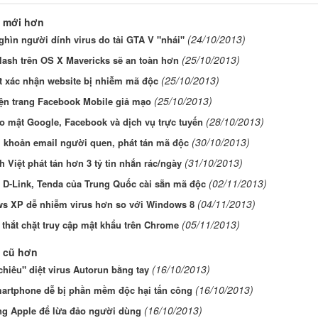
 mới hơn
(24/10/2013)
hìn người dính virus do tải GTA V "nhái"
(25/10/2013)
ash trên OS X Mavericks sẽ an toàn hơn
(25/10/2013)
t xác nhận website bị nhiễm mã độc
(25/10/2013)
iện trang Facebook Mobile giả mạo
(28/10/2013)
o mật Google, Facebook và dịch vụ trực tuyến
(30/10/2013)
i khoản email người quen, phát tán mã độc
(31/10/2013)
h Việt phát tán hơn 3 tỷ tin nhắn rác/ngày
(02/11/2013)
D-Link, Tenda của Trung Quốc cài sẵn mã độc
(04/11/2013)
s XP dễ nhiễm virus hơn so với Windows 8
(05/11/2013)
thắt chặt truy cập mật khẩu trên Chrome
 cũ hơn
(16/10/2013)
chiêu" diệt virus Autorun bằng tay
(16/10/2013)
artphone dễ bị phần mềm độc hại tấn công
(16/10/2013)
ng Apple để lừa đảo người dùng