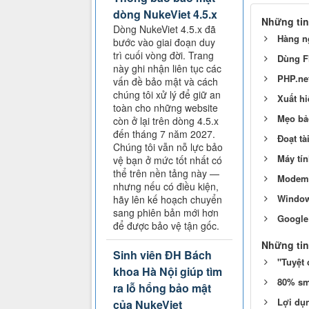
dòng NukeViet 4.5.x
Những tin
Dòng NukeViet 4.5.x đã
Hàng ng
bước vào giai đoạn duy
trì cuối vòng đời. Trang
Dùng Fl
này ghi nhận liên tục các
PHP.ne
vấn đề bảo mật và cách
chúng tôi xử lý để giữ an
Xuất h
toàn cho những website
Mẹo bả
còn ở lại trên dòng 4.5.x
đến tháng 7 năm 2027.
Đoạt tà
Chúng tôi vẫn nỗ lực bảo
Máy tín
vệ bạn ở mức tốt nhất có
thể trên nền tảng này —
Modem 
nhưng nếu có điều kiện,
Window
hãy lên kế hoạch chuyển
sang phiên bản mới hơn
Google 
để được bảo vệ tận gốc.
Những tin
Sinh viên ĐH Bách
"Tuyệt 
khoa Hà Nội giúp tìm
80% sm
ra lỗ hổng bảo mật
Lợi dụ
của NukeViet