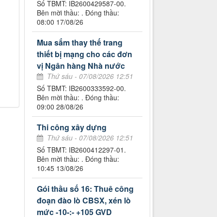
Số TBMT: IB2600429587-00.
Bên mời thầu: . Đóng thầu:
08:00 17/08/26
Mua sắm thay thế trang
thiết bị mạng cho các đơn
vị Ngân hàng Nhà nước
Thứ sáu - 07/08/2026 12:51
Số TBMT: IB2600333592-00.
Bên mời thầu: . Đóng thầu:
09:00 28/08/26
Thi công xây dựng
Thứ sáu - 07/08/2026 12:51
Số TBMT: IB2600412297-01.
Bên mời thầu: . Đóng thầu:
10:45 13/08/26
Gói thầu số 16: Thuê công
đoạn đào lò CBSX, xén lò
mức -10-:- +105 GVD