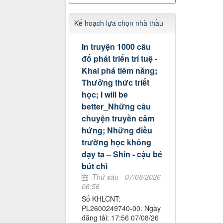
Kế hoạch lựa chọn nhà thầu
In truyện 1000 câu
đố phát triển trí tuệ -
Khai phá tiềm năng;
Thưởng thức triết
học; I will be
better_Những câu
chuyện truyền cảm
hứng; Những điều
trường học không
dạy ta – Shin - cậu bé
bút chì
Thứ sáu - 07/08/2026
06:56
Số KHLCNT:
PL2600249740-00. Ngày
đăng tải: 17:56 07/08/26