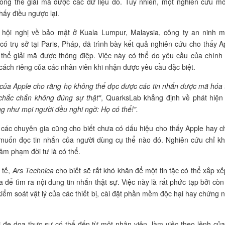
ông thể giải mã được các dữ liệu đó. Tuy nhiên, một nghiên cứu mới
hấy điều ngược lại.
 hội nghị về bảo mật ở Kuala Lumpur, Malaysia, công ty an ninh 
có trụ sở tại Paris, Pháp, đã trình bày kết quả nghiên cứu cho thấy A
 thể giải mã được thông điệp. Việc này có thể do yêu cầu của chính
cách riêng của các nhân viên khi nhận được yêu cầu đặc biệt.
của Apple cho rằng họ không thể đọc được các tin nhắn được mã hóa 
chắc chắn không đúng sự thật"
, QuarksLab khẳng định về phát hiện
g như mọi người đều nghi ngờ: Họ có thể!".
 các chuyên gia cũng cho biết chưa có dấu hiệu cho thấy Apple hay c
muốn đọc tin nhắn của người dùng cụ thể nào đó. Nghiên cứu chỉ k
xâm phạm đời tư là có thể.
 tế,
Ars Technica
cho biết sẽ rất khó khăn để một tin tặc có thể xắp xếp
 để tìm ra nội dung tin nhắn thật sự. Việc này là rất phức tạp bởi còn 
iểm soát vật lý của các thiết bị, cài đặt phần mềm độc hại hay chứng 
i đe dọa thực sự có thể đến từ một nhân viên, làm việc theo lệnh của