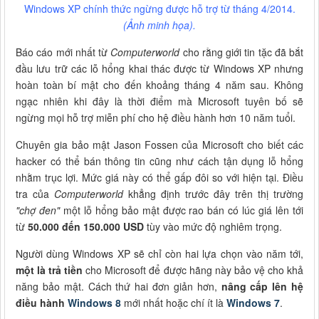
Windows XP chính thức ngừng được hỗ trợ từ tháng 4/2014.
(Ảnh minh họa).
Báo cáo mới nhất từ
Computerworld
cho rằng giới tin tặc đã bắt
đầu lưu trữ các lỗ hổng khai thác được từ Windows XP nhưng
hoàn toàn bí mật cho đến khoảng tháng 4 năm sau. Không
ngạc nhiên khi đây là thời điểm mà Microsoft tuyên bố sẽ
ngừng mọi hỗ trợ miễn phí cho hệ điều hành hơn 10 năm tuổi.
Chuyên gia bảo mật Jason Fossen của Microsoft cho biết các
hacker có thể bán thông tin cũng như cách tận dụng lỗ hổng
nhằm trục lợi. Mức giá này có thể gấp đôi so với hiện tại. Điều
tra của
Computerworld
khẳng định trước đây trên thị trường
"chợ đen"
một lỗ hổng bảo mật được rao bán có lúc giá lên tới
từ
50.000 đến 150.000 USD
tùy vào mức độ nghiêm trọng.
Người dùng Windows XP sẽ chỉ còn hai lựa chọn vào năm tới,
một là trả tiền
cho Microsoft để được hãng này bảo vệ cho khả
năng bảo mật. Cách thứ hai đơn giản hơn,
nâng cấp lên hệ
điều hành
Windows 8
mới nhất hoặc chí ít là
Windows 7
.