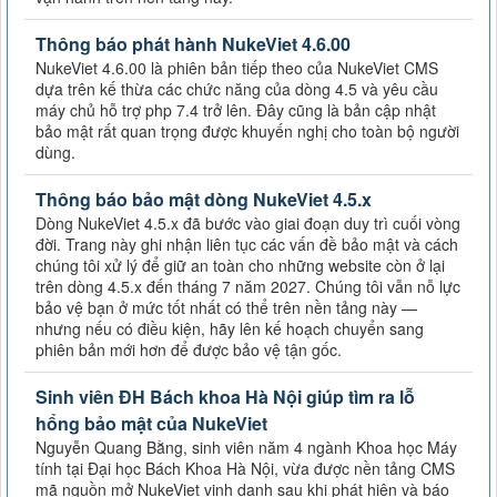
Thông báo phát hành NukeViet 4.6.00
NukeViet 4.6.00 là phiên bản tiếp theo của NukeViet CMS
dựa trên kế thừa các chức năng của dòng 4.5 và yêu cầu
máy chủ hỗ trợ php 7.4 trở lên. Đây cũng là bản cập nhật
bảo mật rất quan trọng được khuyến nghị cho toàn bộ người
dùng.
Thông báo bảo mật dòng NukeViet 4.5.x
Dòng NukeViet 4.5.x đã bước vào giai đoạn duy trì cuối vòng
đời. Trang này ghi nhận liên tục các vấn đề bảo mật và cách
chúng tôi xử lý để giữ an toàn cho những website còn ở lại
trên dòng 4.5.x đến tháng 7 năm 2027. Chúng tôi vẫn nỗ lực
bảo vệ bạn ở mức tốt nhất có thể trên nền tảng này —
nhưng nếu có điều kiện, hãy lên kế hoạch chuyển sang
phiên bản mới hơn để được bảo vệ tận gốc.
Sinh viên ĐH Bách khoa Hà Nội giúp tìm ra lỗ
hổng bảo mật của NukeViet
Nguyễn Quang Bằng, sinh viên năm 4 ngành Khoa học Máy
tính tại Đại học Bách Khoa Hà Nội, vừa được nền tảng CMS
mã nguồn mở NukeViet vinh danh sau khi phát hiện và báo