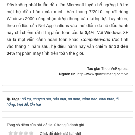
Đây không phải là lần đầu tiên Microsoft tuyên bố ngừng hỗ trợ
một hệ điều hành của mình. Vào tháng 7/2010, người dùng
Windows 2000 cũng nhận được thông báo tương tự. Tuy nhiên,
theo số liệu của Net Applications vào thời điểm đó hệ điều hành
này chỉ chiếm rất ít thị phần toàn cầu là
0,4%
. Với Windows XP
sẽ là một viễn cảnh hoàn toàn khác.
Computerworld
ước tính
vào tháng 4 năm sau, hệ điều hành này vẫn chiếm từ
33 đến
34%
thị phần máy tính trên toàn thế giới.
Tác giả:
Theo VnExpress
Nguồn tin:
http://www.quantrimang.com.vn
Tags:
hỗ trợ
,
chuyên gia
,
bảo mật
,
an ninh
,
cảnh báo
,
khai thác
,
lỗ
hổng
,
triệt để
,
tổn hại
Tổng số điểm của bài viết là: 0 trong 0 đánh giá
Click để đánh giá bài viết