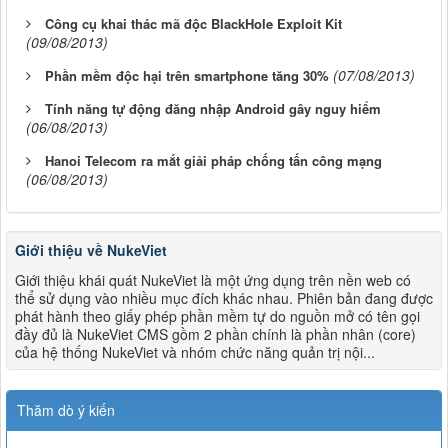
Công cụ khai thác mã độc BlackHole Exploit Kit
(09/08/2013)
(07/08/2013)
Phần mềm độc hại trên smartphone tăng 30%
Tính năng tự động đăng nhập Android gây nguy hiểm
(06/08/2013)
Hanoi Telecom ra mắt giải pháp chống tấn công mạng
(06/08/2013)
Giới thiệu về NukeViet
Giới thiệu khái quát NukeViet là một ứng dụng trên nền web có
thể sử dụng vào nhiều mục đích khác nhau. Phiên bản đang được
phát hành theo giấy phép phần mềm tự do nguồn mở có tên gọi
đầy đủ là NukeViet CMS gồm 2 phần chính là phần nhân (core)
của hệ thống NukeViet và nhóm chức năng quản trị nội...
Thăm dò ý kiến