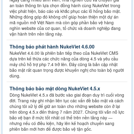
an toàn thông tin lựa chọn đồng hành cùng NukeViet trong
việc phát hiện, báo cáo và khắc phục các lỗ hổng bảo mật.
Những đóng góp đó không chỉ giúp hoàn thiện một dự án
mã nguồn mở Việt Nam mà còn góp phần bảo vệ hàng
nghìn website của cơ quan, tổ chức và doanh nghiệp đang
vận hành trên nền tảng này.
Thông báo phát hành NukeViet 4.6.00
NukeViet 4.6.00 là phiên bản tiếp theo của NukeViet CMS
dựa trên kế thừa các chức năng của dòng 4.5 và yêu cầu
máy chủ hỗ trợ php 7.4 trở lên. Đây cũng là bản cập nhật
bảo mật rất quan trọng được khuyến nghị cho toàn bộ người
dùng.
Thông báo bảo mật dòng NukeViet 4.5.x
Dòng NukeViet 4.5.x đã bước vào giai đoạn duy trì cuối vòng
đời. Trang này ghi nhận liên tục các vấn đề bảo mật và cách
chúng tôi xử lý để giữ an toàn cho những website còn ở lại
trên dòng 4.5.x đến tháng 7 năm 2027. Chúng tôi vẫn nỗ lực
bảo vệ bạn ở mức tốt nhất có thể trên nền tảng này —
nhưng nếu có điều kiện, hãy lên kế hoạch chuyển sang
phiên bản mới hơn để được bảo vệ tận gốc.