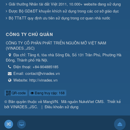
Giải thưởng Nhân tài đất Việt 2011, 10.000+ website đang sử dụng
Được Bộ GD&ĐT khuyến khích sử dụng trong các cơ sở giáo dục
Bộ TT&TT quy định ưu tiên sử dụng trong cơ quan nhà nước
CÔNG TY CHỦ QUẢN
CÔNG TY CỔ PHẦN PHÁT TRIỂN NGUỒN MỞ VIỆT NAM
(
VINADES.,JSC
)
Địa chỉ:
Tầng 6, tòa nhà Sông Đà, Số 131 Trần Phú, Phường Hà
Đông, Thành phố Hà Nội.
Điện thoại:
+84-904885185
Email:
contact@vinades.vn
Website:
http://vinades.vn
QR-code
Đang truy cập: 168
© Bản quyền thuộc về
MangVN
.
Mã nguồn
NukeViet CMS
.
Thiết kế
bởi
VINADES.,JSC
.
|
Điều khoản sử dụng