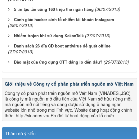
(30/07/2013)
5 tin tặc tấn công 160 triệu thẻ ngân hàng
Cảnh giác hacker sinh tố chiếm tài khoản Instagram
(29/07/2013)
(27/07/2013)
Nhiễm trojan khi sử dụng KakaoTalk
Danh sách 26 đĩa CD boot antivirus để quét offline
(27/07/2013)
(26/07/2013)
Bảo mật của ứng dụng OTT đáng lo đến đâu?
Giới thiệu về Công ty cổ phần phát triển nguồn mở Việt Nam
Công ty cổ phần phát triển nguồn mở Việt Nam (VINADES.,JSC)
là công ty mã nguồn mở đầu tiên của Việt Nam sở hữu riêng một
mã nguồn mở nổi tiếng và đang được sử dụng ở hàng ngàn
website lớn nhỏ trong mọi lĩnh vực. Wbsite đang hoạt động chính
thức: http://vinades.vn/ Ra đời từ hoạt động của tổ chức...
Thăm dò ý kiến