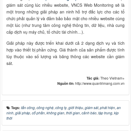
giám sát cùng lúc nhiều website, VNCS Web Monitoring sẽ là
một trong những giải pháp an ninh hỗ trợ đắc lực cho các tổ
chức phải quản lý và đảm bảo bảo mật cho nhiều website cùng
một lúc (như trung tâm công nghệ thông tin, dữ liệu, nhà cung
cấp dịch vụ máy chủ, tổ chức tài chính…).
Giải pháp này được triển khai dưới cả 2 dạng dịch vụ và tích
hợp vào thiết bị phần cứng. Giá thành của sản phẩm được tính
tùy thuộc vào số lượng và băng thông các website cần giám
sát.
Tác giả:
Theo Vietnam+
Nguồn tin:
http://www.quantrimang.com.vn
Tags:
tấn công
,
công nghệ
,
công ty
,
giới thiệu
,
giám sát
,
phát hiện
,
an
ninh
,
giải pháp
,
cổ phần
,
không gian
,
thời gian
,
cảnh báo
,
tập trung
,
kịp
thời