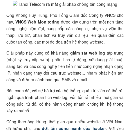
Ông Khổng Huy Hùng, Phó Tổng Giám đốc Công ty VNCS cho
hay,
VNCS Web Monitoring
được xây dựng trên một nền tảng
công nghệ hiện đại, cung cấp các công cụ phục vụ việc thu
thập, lưu trữ, phân tích và truy vấn dữ liệu liên quan đến các
cuộc tấn công, các mối đe dọa trên hệ thống website.
Giải pháp này cũng có khả năng
giám sát web log
tập trung
(nhật ký truy cập web), phân tích tự động, sử dụng giải thuật
sáng tạo và các công nghệ tiên tiến như công nghệ nhận dạng
IP, nhận dạng thay đổi cấu trúc website... nhằm phát hiện tấn
công và đưa ra cảnh báo qua SMS và email.
Bên cạnh đó, với sự hỗ trợ của hệ thống, quản trị viên có thể rút
ngắn quá trình phân tích web log, vốn tốn rất nhiều thời gian và
công sức, từ đó, có thể hành động nhanh chóng khi hệ thống
xảy ra sự cố.
Cũng theo ông Hùng, thời gian qua nhiều website ở Việt Nam
đã hứng chịu các
đợt tấn công mạnh của hacker
. Với việc