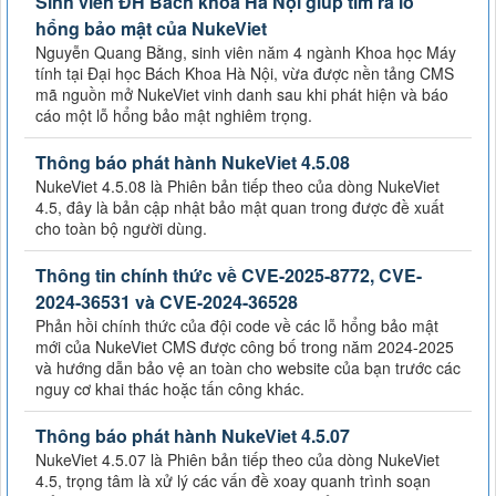
Sinh viên ĐH Bách khoa Hà Nội giúp tìm ra lỗ
hổng bảo mật của NukeViet
Nguyễn Quang Bằng, sinh viên năm 4 ngành Khoa học Máy
tính tại Đại học Bách Khoa Hà Nội, vừa được nền tảng CMS
mã nguồn mở NukeViet vinh danh sau khi phát hiện và báo
cáo một lỗ hổng bảo mật nghiêm trọng.
Thông báo phát hành NukeViet 4.5.08
NukeViet 4.5.08 là Phiên bản tiếp theo của dòng NukeViet
4.5, đây là bản cập nhật bảo mật quan trong được đề xuất
cho toàn bộ người dùng.
Thông tin chính thức về CVE-2025-8772, CVE-
2024-36531 và CVE-2024-36528
Phản hồi chính thức của đội code về các lỗ hổng bảo mật
mới của NukeViet CMS được công bố trong năm 2024-2025
và hướng dẫn bảo vệ an toàn cho website của bạn trước các
nguy cơ khai thác hoặc tấn công khác.
Thông báo phát hành NukeViet 4.5.07
NukeViet 4.5.07 là Phiên bản tiếp theo của dòng NukeViet
4.5, trọng tâm là xử lý các vấn đề xoay quanh trình soạn