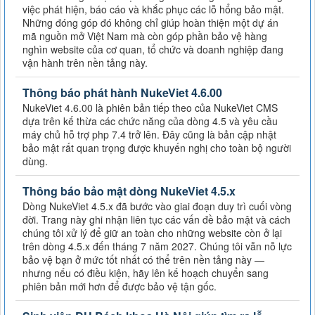
việc phát hiện, báo cáo và khắc phục các lỗ hổng bảo mật.
Những đóng góp đó không chỉ giúp hoàn thiện một dự án
mã nguồn mở Việt Nam mà còn góp phần bảo vệ hàng
nghìn website của cơ quan, tổ chức và doanh nghiệp đang
vận hành trên nền tảng này.
Thông báo phát hành NukeViet 4.6.00
NukeViet 4.6.00 là phiên bản tiếp theo của NukeViet CMS
dựa trên kế thừa các chức năng của dòng 4.5 và yêu cầu
máy chủ hỗ trợ php 7.4 trở lên. Đây cũng là bản cập nhật
bảo mật rất quan trọng được khuyến nghị cho toàn bộ người
dùng.
Thông báo bảo mật dòng NukeViet 4.5.x
Dòng NukeViet 4.5.x đã bước vào giai đoạn duy trì cuối vòng
đời. Trang này ghi nhận liên tục các vấn đề bảo mật và cách
chúng tôi xử lý để giữ an toàn cho những website còn ở lại
trên dòng 4.5.x đến tháng 7 năm 2027. Chúng tôi vẫn nỗ lực
bảo vệ bạn ở mức tốt nhất có thể trên nền tảng này —
nhưng nếu có điều kiện, hãy lên kế hoạch chuyển sang
phiên bản mới hơn để được bảo vệ tận gốc.