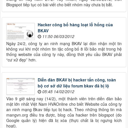
Blogspot tiếp tục có bài viết cho biết nhóm này chưa bị bắt.
Hacker công bố hàng loạt lỗ hổng của
BKAV
11:50 06/03/2012
Ngày 24/2, công ty an ninh mạng BKAV lại đón nhận một tin
không vui khi một nhóm tin tặc công bố 8 lỗi bảo mật trong hệ
thống website của công ty này, đồng thời yêu cầu BKAV phải
“cư xử đẹp” hơn.
Diễn đàn BKAV bị hacker tấn công, toàn
bộ cơ sở dữ liệu forum bkav đã bị lộ
05:45 14/02/2012
Vào 9 giờ sáng nay (14/2), một thành viên trên diễn đàn bảo
mật lớn nhất Việt Nam HVAOnline cho biết Website của công ty
an ninh mạng Bkav tiếp tục bị hack. Theo những thông tin mà
mangvn.org điều tra được, blog của hacker trên blogspot (do
Google quản lý) hiện đã bị xóa (thực chất là bị ngưng kích
hoạt).