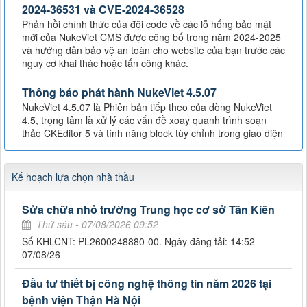
2024-36531 và CVE-2024-36528
Phản hồi chính thức của đội code về các lỗ hổng bảo mật
mới của NukeViet CMS được công bố trong năm 2024-2025
và hướng dẫn bảo vệ an toàn cho website của bạn trước các
nguy cơ khai thác hoặc tấn công khác.
Thông báo phát hành NukeViet 4.5.07
NukeViet 4.5.07 là Phiên bản tiếp theo của dòng NukeViet
4.5, trọng tâm là xử lý các vấn đề xoay quanh trình soạn
thảo CKEditor 5 và tính năng block tùy chỉnh trong giao diện
Kế hoạch lựa chọn nhà thầu
Sửa chữa nhỏ trường Trung học cơ sở Tân Kiên
Thứ sáu - 07/08/2026 09:52
Số KHLCNT: PL2600248880-00. Ngày đăng tải: 14:52
07/08/26
Đầu tư thiết bị công nghệ thông tin năm 2026 tại
bệnh viện Thận Hà Nội