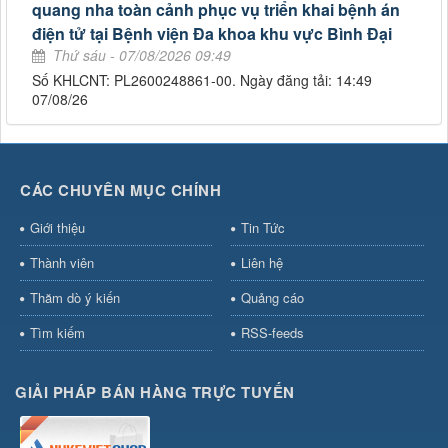
quang nha toàn cảnh phục vụ triển khai bệnh án
điện tử tại Bệnh viện Đa khoa khu vực Bình Đại
Thứ sáu - 07/08/2026 09:49
Số KHLCNT: PL2600248861-00. Ngày đăng tải: 14:49
07/08/26
CÁC CHUYÊN MỤC CHÍNH
Giới thiệu
Tin Tức
Thành viên
Liên hệ
Thăm dò ý kiến
Quảng cáo
Tìm kiếm
RSS-feeds
GIẢI PHÁP BÁN HÀNG TRỰC TUYẾN