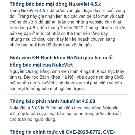
Thông báo bảo mật dòng NukeViet 4.5.x
Dòng NukeViet 4.5.x đã bước vào giai đoạn duy trì cuối vòng
đời. Trang này ghi nhận liên tục các vấn đề bảo mật và cách
chúng tôi xử lý để giữ an toàn cho những website còn ở lại
trên dòng 4.5.x đến tháng 7 năm 2027. Chúng tôi vẫn nỗ lực
bảo vệ bạn ở mức tốt nhất có thể trên nền tảng này —
nhưng nếu có điều kiện, hãy lên kế hoạch chuyển sang
phiên bản mới hơn để được bảo vệ tận gốc.
Sinh viên ĐH Bách khoa Hà Nội giúp tìm ra lỗ
hổng bảo mật của NukeViet
Nguyễn Quang Bằng, sinh viên năm 4 ngành Khoa học Máy
tính tại Đại học Bách Khoa Hà Nội, vừa được nền tảng CMS
mã nguồn mở NukeViet vinh danh sau khi phát hiện và báo
cáo một lỗ hổng bảo mật nghiêm trọng.
Thông báo phát hành NukeViet 4.5.08
NukeViet 4.5.08 là Phiên bản tiếp theo của dòng NukeViet
4.5, đây là bản cập nhật bảo mật quan trong được đề xuất
cho toàn bộ người dùng.
Thông tin chính thức về CVE-2025-8772, CVE-