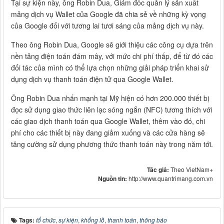
Tại sự kiện này, ông Robin Dua, Giám đốc quản lý sản xuất
mảng dịch vụ Wallet của Google đã chia sẻ về những kỳ vọng
của Google đối với tương lai tươi sáng của mảng dịch vụ này.
Theo ông Robin Dua, Google sẽ giới thiệu các công cụ dựa trên
nền tảng điện toán đám mây, với mức chi phí thấp, để từ đó các
đối tác của mình có thể lựa chọn những giải pháp triển khai sử
dụng dịch vụ thanh toán điện tử qua Google Wallet.
Ông Robin Dua nhấn mạnh tại Mỹ hiện có hơn 200.000 thiết bị
đọc sử dụng giao thức liên lạc sóng ngắn (NFC) tương thích với
các giao dịch thanh toán qua Google Wallet, thêm vào đó, chi
phí cho các thiết bị này đang giảm xuống và các cửa hàng sẽ
tăng cường sử dụng phương thức thanh toán này trong năm tới.
Tác giả:
Theo VietNam+
Nguồn tin:
http://www.quantrimang.com.vn
Tags:
tổ chức
,
sự kiện
,
khổng lồ
,
thanh toán
,
thông báo