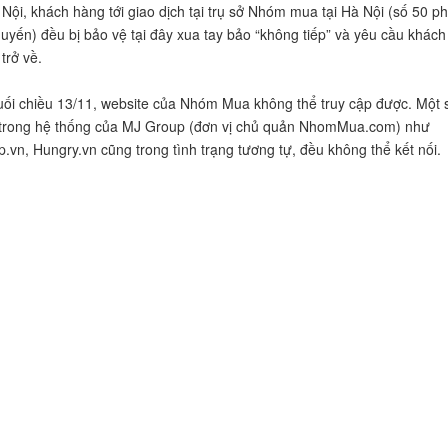
 Nội, khách hàng tới giao dịch tại trụ sở Nhóm mua tại Hà Nội (số 50 p
yến) đều bị bảo vệ tại đây xua tay bảo “không tiếp” và yêu cầu khách
trở về.
ối chiều 13/11, website của Nhóm Mua không thể truy cập được. Một 
 trong hệ thống của MJ Group (đơn vị chủ quản NhomMua.com) như
p.vn, Hungry.vn cũng trong tình trạng tương tự, đều không thể kết nối.