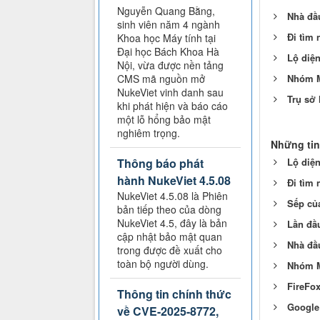
Nguyễn Quang Bằng,
Nhà đầ
sinh viên năm 4 ngành
Đi tìm
Khoa học Máy tính tại
Đại học Bách Khoa Hà
Lộ diệ
Nội, vừa được nền tảng
Nhóm M
CMS mã nguồn mở
NukeViet vinh danh sau
Trụ sở 
khi phát hiện và báo cáo
một lỗ hổng bảo mật
nghiêm trọng.
Những tin
Lộ diệ
Thông báo phát
hành NukeViet 4.5.08
Đi tìm
NukeViet 4.5.08 là Phiên
Sếp của
bản tiếp theo của dòng
NukeViet 4.5, đây là bản
Lần đầu
cập nhật bảo mật quan
Nhà đầ
trong được đề xuất cho
toàn bộ người dùng.
Nhóm M
FireFo
Thông tin chính thức
Google 
về CVE-2025-8772,