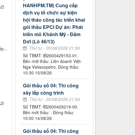
HANHPM.TM) Cung cấp
2)
dịch vụ tổ chức sự kiện
hội thảo công tác triển khai
gói thầu EPCI Dự án: Phát
triển mỏ Khánh Mỹ - Đầm
Dơi (Lô 46/13)
Thứ tư - 05/08/2026 21:56
p...
Số TBMT: IB2600429153-01.
Bên mời thầu: Liên doanh Việt-
Nga Vietsovpetro. Đóng thầu:
10:30 10/08/26
Gói thầu số 04: Thi công
xây lắp công trình
Thứ tư - 05/08/2026 21:54
2)
Số TBMT: IB2600429219-00.
Bên mời thầu: . Đóng thầu:
10:00 14/08/26
Gói thầu số 04: Thi công