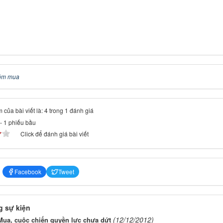
óm mua
 của bài viết là: 4 trong 1 đánh giá
-
1
phiếu bầu
Click để đánh giá bài viết
Facebook
Tweet
 sự kiện
(12/12/2012)
ua, cuộc chiến quyền lực chưa dứt