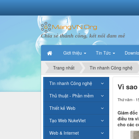
Chia sẻ thành công, kết nối đam mê
Giới thiệu
Tin Tức
Downl
Trang nhất
Tin nhanh Công nghệ
Tin nhanh Công nghệ
Vì sao
Thủ thuật - Phần mềm
Thứ năm - 1
Thiết kế Web
Giám đốc 
điều tra v
Tạo Web NukeViet
cho các c
Web & Internet