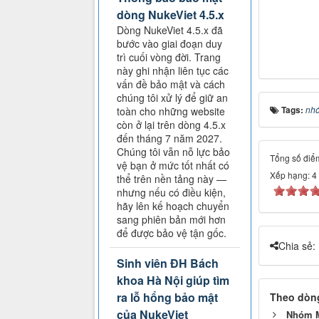
dòng NukeViet 4.5.x
Dòng NukeViet 4.5.x đã
bước vào giai đoạn duy
trì cuối vòng đời. Trang
này ghi nhận liên tục các
vấn đề bảo mật và cách
chúng tôi xử lý để giữ an
Tags:
nh
toàn cho những website
còn ở lại trên dòng 4.5.x
đến tháng 7 năm 2027.
Chúng tôi vẫn nỗ lực bảo
Tổng số điểm
vệ bạn ở mức tốt nhất có
Xếp hạng:
4
thể trên nền tảng này —
nhưng nếu có điều kiện,
hãy lên kế hoạch chuyển
sang phiên bản mới hơn
để được bảo vệ tận gốc.
Chia sẻ:
Sinh viên ĐH Bách
khoa Hà Nội giúp tìm
ra lỗ hổng bảo mật
Theo dòng
của NukeViet
Nhóm M