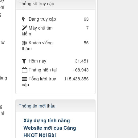
Thống kê truy cập
Chí
g
Đang truy cập
63
Máy chủ tìm
7
kiếm
 từ
Khách viếng
56
thăm
Hôm nay
31,451
Tháng hiện tại
168,943
hàng
Tổng lượt truy
115,438,356
cập
Thông tin mời thầu
ng
ghỉ
Xây dựng tính năng
Website mới của Cảng
HKQT Nội Bài