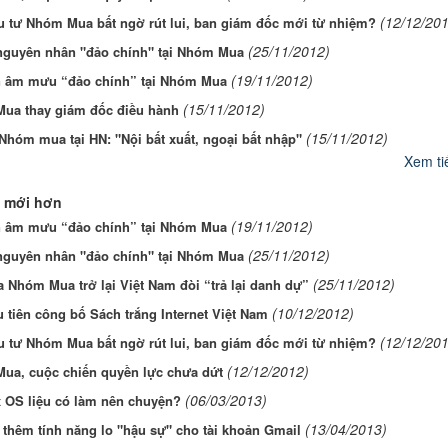
(12/12/201
u tư Nhóm Mua bất ngờ rút lui, ban giám đốc mới từ nhiệm?
(25/11/2012)
 nguyên nhân "đảo chính" tại Nhóm Mua
(19/11/2012)
n âm mưu “đảo chính” tại Nhóm Mua
(15/11/2012)
ua thay giám đốc điều hành
(15/11/2012)
Nhóm mua tại HN: "Nội bất xuất, ngoại bất nhập"
Xem tiế
 mới hơn
(19/11/2012)
n âm mưu “đảo chính” tại Nhóm Mua
(25/11/2012)
 nguyên nhân "đảo chính" tại Nhóm Mua
(25/11/2012)
 Nhóm Mua trở lại Việt Nam đòi “trả lại danh dự”
(10/12/2012)
 tiên công bố Sách trắng Internet Việt Nam
(12/12/201
u tư Nhóm Mua bất ngờ rút lui, ban giám đốc mới từ nhiệm?
(12/12/2012)
ua, cuộc chiến quyền lực chưa dứt
(06/03/2013)
x OS liệu có làm nên chuyện?
(13/04/2013)
thêm tính năng lo "hậu sự" cho tài khoản Gmail