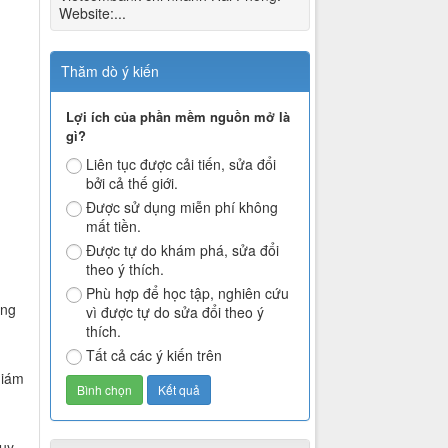
Website:...
Thăm dò ý kiến
Lợi ích của phần mềm nguồn mở là
gì?
Liên tục được cải tiến, sửa đổi
bởi cả thế giới.
Được sử dụng miễn phí không
mất tiền.
Được tự do khám phá, sửa đổi
theo ý thích.
Phù hợp để học tập, nghiên cứu
ông
vì được tự do sửa đổi theo ý
thích.
Tất cả các ý kiến trên
Giám
ruy