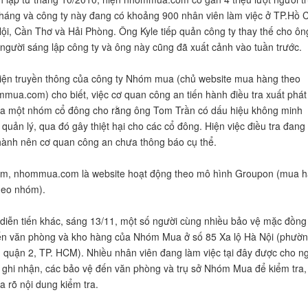
háng và công ty này đang có khoảng 900 nhân viên làm việc ở TP.Hồ 
ội, Cần Thơ và Hải Phòng. Ông Kyle tiếp quản công ty thay thế cho ôn
người sáng lập công ty và ông này cũng đã xuất cảnh vào tuần trước.
iện truyền thông của công ty Nhóm mua (chủ website mua hàng theo
ua.com) cho biết, việc cơ quan công an tiến hành điều tra xuất phát
ủa một nhóm cổ đông cho rằng ông Tom Trần có dấu hiệu không minh
 quản lý, qua đó gây thiệt hại cho các cổ đông. Hiện việc điều tra đang
hành nên cơ quan công an chưa thông báo cụ thể.
Nam, nhommua.com là website hoạt động theo mô hình Groupon (mua 
heo nhóm).
diễn tiến khác, sáng 13/11, một số người cùng nhiều bảo vệ mặc đồng
ến văn phòng và kho hàng của Nhóm Mua ở số 85 Xa lộ Hà Nội (phườ
 quận 2, TP. HCM). Nhiều nhân viên đang làm việc tại đây được cho n
ghi nhận, các bảo vệ đến văn phòng và trụ sở Nhóm Mua để kiểm tra,
 rõ nội dung kiểm tra.