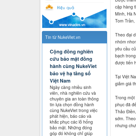
cập hàng t
Minh, Hà N
Tom Trần, 
Theo đại d
Tin từ NukeViet.vn
nhóm nhomm
yêu cầu c
Cộng đồng nghiên
bạch trong
cứu bảo mật đồng
được tiến 
hành cùng NukeViet
bảo vệ hạ tầng số
Tại Việt 
Việt Nam
giảm giá t
Ngày càng nhiều sinh
viên, nhà nghiên cứu và
Trong một 
chuyên gia an toàn thông
phục đã đ
tin lựa chọn đồng hành
cùng NukeViet trong việc
Thảo Điền,
phát hiện, báo cáo và
sớm. Theo 
khắc phục các lỗ hổng
nhưng chưa
bảo mật. Những đóng
góp đó không chỉ giúp