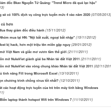
iám đốc Bkav Nguyễn Tử Quảng: "Trend Micro đã quá lạc hậu"
13)
(07/05/2013
g sẽ có 100% dịch vụ công trực tuyến mức 4 vào năm 2020
 cũ hơn
(15/11/2012)
ua thay giám đốc điều hành
(15/11/2012)
Nhóm mua tại HN: "Nội bất xuất, ngoại bất nhập"
(29/01/2012)
st bị hack, hơn một triệu tên miền gặp nguy
(21/11/2011)
mở Việt Nam và giấc mơ vươn tầm thế giới
(21/11/2011)
n mở NukeViet giành giải ba Nhân tài đất Việt 2011
(02/11/201
ồn mở NukeViet vào vòng chung khảo Nhân tài đất Việt 2011
(13/10/2011)
 tính năng Fill trong Microsoft Excel
(12/10/2011)
n chương trình chống virus tốt nhất?
t các hoạt động trực tuyến của trẻ trên máy tính bằng Windows
11)
(11/10/2011)
 Biến laptop thành hotspot Wifi trên Windows 7