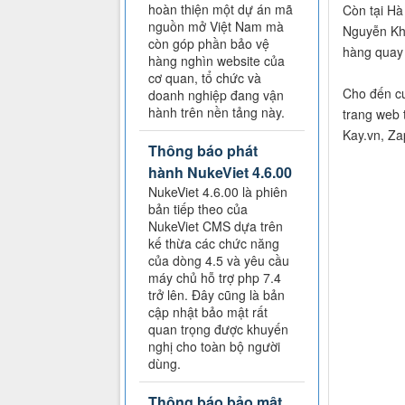
hoàn thiện một dự án mã
Còn tại Hà
nguồn mở Việt Nam mà
Nguyễn Khu
còn góp phần bảo vệ
hàng quay 
hàng nghìn website của
cơ quan, tổ chức và
Cho đến cu
doanh nghiệp đang vận
hành trên nền tảng này.
trang web
Kay.vn, Za
Thông báo phát
hành NukeViet 4.6.00
NukeViet 4.6.00 là phiên
bản tiếp theo của
NukeViet CMS dựa trên
kế thừa các chức năng
của dòng 4.5 và yêu cầu
máy chủ hỗ trợ php 7.4
trở lên. Đây cũng là bản
cập nhật bảo mật rất
quan trọng được khuyến
nghị cho toàn bộ người
dùng.
Thông báo bảo mật