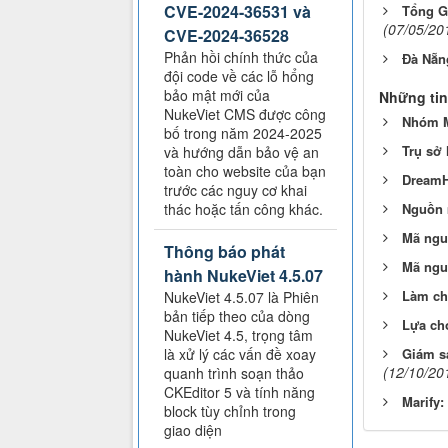
CVE-2024-36531 và
Tổng G
(07/05/20
CVE-2024-36528
Phản hồi chính thức của
Đà Nẵn
đội code về các lỗ hổng
bảo mật mới của
Những tin
NukeViet CMS được công
Nhóm M
bố trong năm 2024-2025
Trụ sở 
và hướng dẫn bảo vệ an
toàn cho website của bạn
DreamHo
trước các nguy cơ khai
Nguồn 
thác hoặc tấn công khác.
Mã nguồ
Thông báo phát
Mã ngu
hành NukeViet 4.5.07
Làm chủ
NukeViet 4.5.07 là Phiên
bản tiếp theo của dòng
Lựa chọ
NukeViet 4.5, trọng tâm
Giám sá
là xử lý các vấn đề xoay
(12/10/20
quanh trình soạn thảo
CKEditor 5 và tính năng
Marify:
block tùy chỉnh trong
giao diện