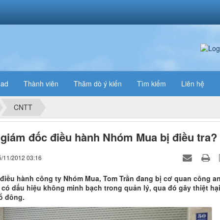
oad
Thành viên
Thăm dò ý kiến
Tìm kiếm
Liên hệ
CNTT
 giám đốc điều hành Nhóm Mua bị điều tra?
5/11/2012 03:16
điều hành công ty Nhóm Mua, Tom Trần đang bị cơ quan công a
ì có dấu hiệu không minh bạch trong quản lý, qua đó gây thiệt hạ
ổ đông.