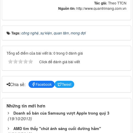
Tác giả:
Theo TTCN
Nguồn tin:
http://www.quantrimang.com.vn
Tags:
công nghệ
,
sự kiện
,
quan tâm
,
mong đợi
Tổng số điểm của bài viết là: 0 trong 0 đánh giá
Click để đánh giá bài viết
Chia sẻ:
Facebook
Tweet
Những tin mới hơn
Doanh số bán của Samsung vượt Apple trong quý 3
(19/10/2013)
AMD tìm thấy "chút ánh sáng cuối đường hầm"