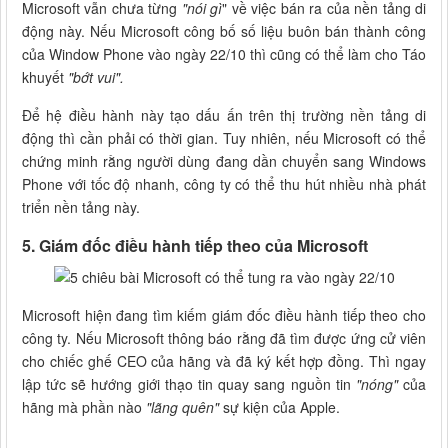
Microsoft vẫn chưa từng
"nói gì
" về việc bán ra của nền tảng di
động này. Nếu Microsoft công bố số liệu buôn bán thành công
của Window Phone vào ngày 22/10 thì cũng có thể làm cho Táo
khuyết
"bớt vui".
Để hệ điều hành này tạo dấu ấn trên thị trường nền tảng di
động thì cần phải có thời gian. Tuy nhiên, nếu Microsoft có thể
chứng minh rằng người dùng đang dần chuyển sang Windows
Phone với tốc độ nhanh, công ty có thể thu hút nhiều nhà phát
triển nền tảng này.
5. Giám đốc điều hành tiếp theo của Microsoft
Microsoft hiện đang tìm kiếm giám đốc điều hành tiếp theo cho
công ty. Nếu Microsoft thông báo rằng đã tìm được ứng cử viên
cho chiếc ghế CEO của hãng và đã ký kết hợp đồng. Thì ngay
lập tức sẽ hướng giới thạo tin quay sang nguồn tin
"nóng"
của
hãng mà phần nào
"lãng quên"
sự kiện của Apple.