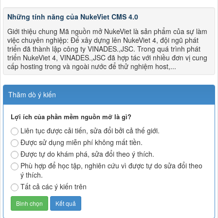
Những tính năng của NukeViet CMS 4.0
Giới thiệu chung Mã nguồn mở NukeViet là sản phẩm của sự làm
việc chuyên nghiệp: Để xây dựng lên NukeViet 4, đội ngũ phát
triển đã thành lập công ty VINADES.,JSC. Trong quá trình phát
triển NukeViet 4, VINADES.,JSC đã hợp tác với nhiều đơn vị cung
cấp hosting trong và ngoài nước để thử nghiệm host,...
Thăm dò ý kiến
Lợi ích của phần mềm nguồn mở là gì?
Liên tục được cải tiến, sửa đổi bởi cả thế giới.
Được sử dụng miễn phí không mất tiền.
Được tự do khám phá, sửa đổi theo ý thích.
Phù hợp để học tập, nghiên cứu vì được tự do sửa đổi theo
ý thích.
Tất cả các ý kiến trên