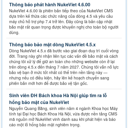
Thông báo phát hành NukeViet 4.6.00
NukeViet 4.6.00 là phiên bản tiếp theo của NukeViet CMS
dựa trên kế thừa các chức năng của dòng 4.5 và yêu cầu
máy chủ hỗ trợ php 7.4 trở lên. Đây cũng là bản cập nhật
bảo mật rất quan trọng được khuyến nghị cho toàn bộ người
dùng.
Thông báo bảo mật dòng NukeViet 4.5.x
Dòng NukeViet 4.5.x đã bước vào giai đoạn duy trì cuối vòng
đời. Trang này ghi nhận liên tục các vấn đề bảo mật và cách
chúng tôi xử lý để giữ an toàn cho những website còn ở lại
trên dòng 4.5.x đến tháng 7 năm 2027. Chúng tôi vẫn nỗ lực
bảo vệ bạn ở mức tốt nhất có thể trên nền tảng này —
nhưng nếu có điều kiện, hãy lên kế hoạch chuyển sang
phiên bản mới hơn để được bảo vệ tận gốc.
Sinh viên ĐH Bách khoa Hà Nội giúp tìm ra lỗ
hổng bảo mật của NukeViet
Nguyễn Quang Bằng, sinh viên năm 4 ngành Khoa học Máy
tính tại Đại học Bách Khoa Hà Nội, vừa được nền tảng CMS
mã nguồn mở NukeViet vinh danh sau khi phát hiện và báo
cáo một lỗ hổng bảo mật nghiêm trọng.