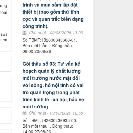
trình và mua sắm lắp đặt
rong
thiết bị (bao gồm thử tĩnh
hoại
cọc và quan trắc biến dạng
công trình).
Chủ nhật - 09/08/2026 13:00
News
om.vn
Số TBMT: IB2600343668-01.
Bên mời thầu: . Đóng thầu:
09:00 20/08/26
Gói thầu số 03: Tư vấn kế
hoạch quản lý chất lượng
môi trường nước mặt đối
với sông, hồ nội tỉnh có vai
trò quan trọng trong phát
triển kinh tế - xã hội, bảo vệ
môi trường
Chủ nhật - 09/08/2026 12:58
Số TBMT: IB2600436935-00.
Bên mời thầu: . Đóng thầu:
14:00 27/08/26