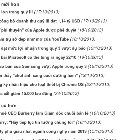
 mới hơn
(17/10/2013)
i lớn trong quý III
(17/10/2013)
ông bố doanh thu quý III đạt 1,14 tỷ USD
(18/10/2013)
"phi thuyền" của Apple được phê duyệt
(18/10/2013)
ăm trụ sở đẹp như mơ của YouTube
(19/10/2013)
 đạt mức lợi nhuận trong quý 3 vượt dự báo
(19/10/2013)
 bài Microsoft có thể tung ra ngày 22/10
(19/10/2013)
số bán của Samsung vượt Apple trong quý 3
(19/10/2013)
m thấy "chút ánh sáng cuối đường hầm"
(22/10/2013)
 ký nhãn hiệu cho loạt thiết bị Chrome OS
(24/10/2013)
s cắt giảm 15.000 lao động
 cũ hơn
(16/10/2013)
thuê CEO Burberry làm Giám đốc chuỗi bán lẻ
(16/10/2013)
rry: "Hãy tiếp tục tin tưởng chúng tôi"
(15/10/2013)
tỷ phú giàu nhất ngành công nghệ năm 2013
(15/10/2013)