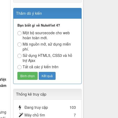
Thăm dò ý kiến
Bạn biết gì về NukeViet 4?
Một bộ sourcecode cho web
hoàn toàn mới.
Mã nguồn mở, sử dụng miễn
phí.
Sử dụng HTML5, CSS3 và hỗ
trợ Ajax
Tất cả các ý kiến trên
Việt
 năm
Thống kê truy cập
Đang truy cập
103
hưng
Máy chủ tìm
7
oái.