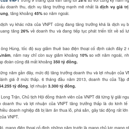
cấu doanh thu, dịch vụ tăng trưởng mạnh mẽ nhất là
dịch vụ giá trị
dung
, tăng khoảng
45%
so năm ngoái.
dịch vụ khác nữa của VNPT cũng đang tăng trưởng khá là dịch vụ 
quang tăng
26%
về doanh thu và đang tiếp tục phát triển tốt về số l
 ông Hùng, tốc độ suy giảm thuê bao điện thoại cố định cách đây 2
%/năm
, năm nay chỉ còn suy giảm khoảng
10%
so với năm ngoái, n
Tập đoàn cũng đã mất khoảng
350 tỷ đồng.
hững năm gần đây, mức độ tăng trưởng doanh thu và lợi nhuận của 
đánh giá ở mức thấp. 6 tháng đầu năm 2013, doanh thu của Tập 
4.255 tỷ đồng
, lợi nhuận
3.300 tỷ đồng.
ong Trận, Chủ tịch Hội đồng thành viên của VNPT đã từng lý giải ng
n doanh thu và lợi nhuận của VNPT tăng trưởng thấp là do kinh tế
nhiều doanh nghiệp đã bị làm ăn thua lỗ, phá sản, gây tác động rất lớn
 của VNPT.
ó, mạng điện thoại cố định những năm trước là mạng chủ lực mang n