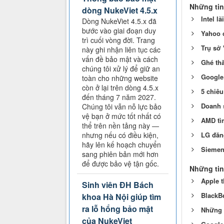
Những tin
dòng NukeViet 4.5.x
Intel lã
Dòng NukeViet 4.5.x đã
bước vào giai đoạn duy
Yahoo c
trì cuối vòng đời. Trang
Trụ sở 
này ghi nhận liên tục các
vấn đề bảo mật và cách
Ghé th
chúng tôi xử lý để giữ an
Google
toàn cho những website
còn ở lại trên dòng 4.5.x
5 chiêu
đến tháng 7 năm 2027.
Doanh 
Chúng tôi vẫn nỗ lực bảo
vệ bạn ở mức tốt nhất có
AMD tì
thể trên nền tảng này —
LG đăng
nhưng nếu có điều kiện,
hãy lên kế hoạch chuyển
Siemen
sang phiên bản mới hơn
để được bảo vệ tận gốc.
Những tin
Apple 
Sinh viên ĐH Bách
BlackBe
khoa Hà Nội giúp tìm
ra lỗ hổng bảo mật
Những 
của NukeViet