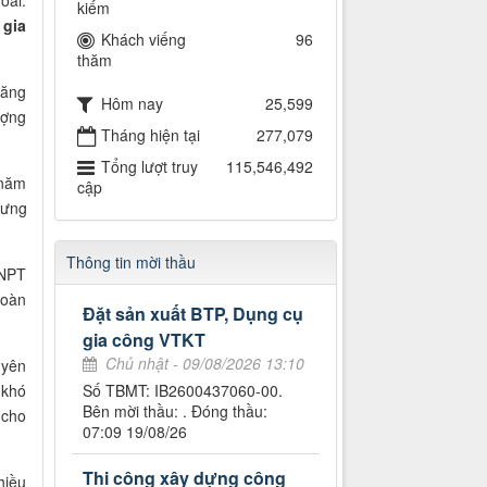
kiếm
 gia
Khách viếng
96
thăm
băng
Hôm nay
25,599
ượng
Tháng hiện tại
277,079
Tổng lượt truy
115,546,492
 năm
cập
hưng
Thông tin mời thầu
VNPT
đoàn
Đặt sản xuất BTP, Dụng cụ
gia công VTKT
Chủ nhật - 09/08/2026 13:10
uyên
 khó
Số TBMT: IB2600437060-00.
Bên mời thầu: . Đóng thầu:
 cho
07:09 19/08/26
Thi công xây dựng công
hiều