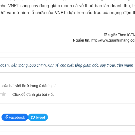
 cho VNPT song nay đang giảm mạnh cả về thuê bao lẫn doanh thu, t
ưới và mô hình tổ chức của VNPT dựa trên cấu trúc của mạng điện t
Tác giả:
Theo ICT
Nguồn tin:
http://www.quantrimang.c
 đoàn
,
viễn thông
,
bưu chính
,
kinh tế
,
cho biết
,
tổng giám đốc
,
suy thoái
,
trần mạnh
 của bài viết là: 0 trong 0 đánh giá
Click để đánh giá bài viết
Facebook
Tweet