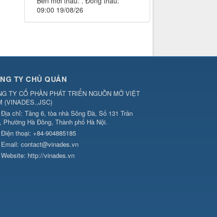
Bên mời thầu: . Đóng thầu:
09:00 19/08/26
NG TY CHỦ QUẢN
G TY CỔ PHẦN PHÁT TRIỂN NGUỒN MỞ VIỆT
M
(
VINADES.,JSC
)
Địa chỉ:
Tầng 6, tòa nhà Sông Đà, Số 131 Trần
, Phường Hà Đông, Thành phố Hà Nội.
Điện thoại:
+84-904885185
Email:
contact@vinades.vn
Website:
http://vinades.vn