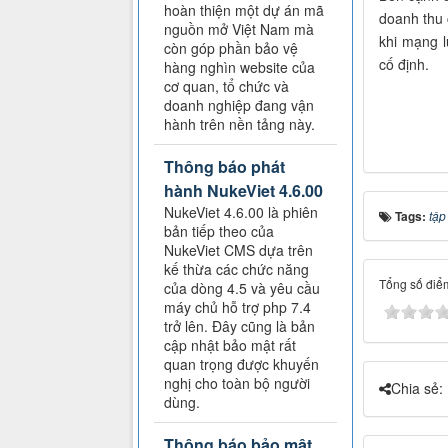
hoàn thiện một dự án mã
doanh thu
nguồn mở Việt Nam mà
khi mạng l
còn góp phần bảo vệ
cố định.
hàng nghìn website của
cơ quan, tổ chức và
doanh nghiệp đang vận
hành trên nền tảng này.
Thông báo phát
hành NukeViet 4.6.00
NukeViet 4.6.00 là phiên
Tags:
tập
bản tiếp theo của
NukeViet CMS dựa trên
kế thừa các chức năng
Tổng số điểm
của dòng 4.5 và yêu cầu
máy chủ hỗ trợ php 7.4
trở lên. Đây cũng là bản
cập nhật bảo mật rất
quan trọng được khuyến
nghị cho toàn bộ người
Chia sẻ:
dùng.
Thông báo bảo mật