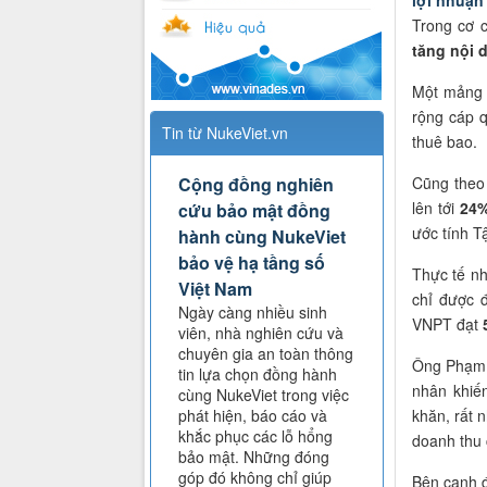
Trong cơ 
tăng nội 
Một mảng 
rộng cáp 
Tin từ NukeViet.vn
thuê bao.
Cũng theo
Cộng đồng nghiên
lên tới
24
cứu bảo mật đồng
ước tính 
hành cùng NukeViet
bảo vệ hạ tầng số
Thực tế n
Việt Nam
chỉ được 
Ngày càng nhiều sinh
VNPT đạt
5
viên, nhà nghiên cứu và
chuyên gia an toàn thông
Ông Phạm L
tin lựa chọn đồng hành
nhân khiế
cùng NukeViet trong việc
khăn, rất 
phát hiện, báo cáo và
khắc phục các lỗ hổng
doanh thu
bảo mật. Những đóng
góp đó không chỉ giúp
Bên cạnh đ