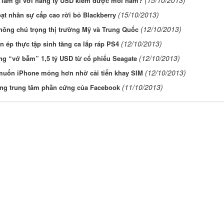
 làm gì với hàng tỷ USD kiếm được mỗi năm?
(15/10/2013)
ạt nhân sự cấp cao rời bỏ Blackberry
(12/10/2013)
hông chú trọng thị trường Mỹ và Trung Quốc
(12/10/2013)
 ép thực tập sinh tăng ca lắp ráp PS4
(12/10/2013)
g “vớ bẫm” 1,5 tỷ USD từ cổ phiếu Seagate
(12/10/2013)
muốn iPhone mỏng hơn nhờ cải tiến khay SIM
(11/10/2013)
ong trung tâm phần cứng của Facebook