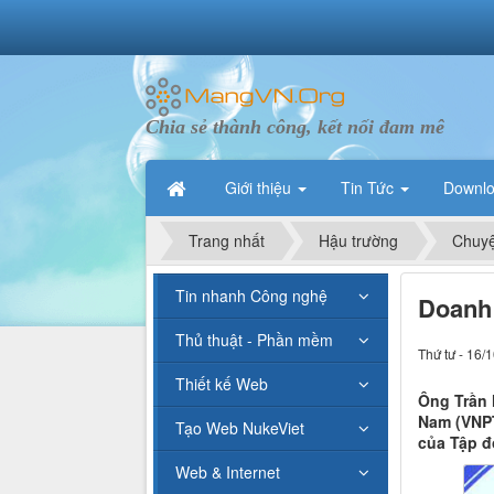
Chia sẻ thành công, kết nối đam mê
Giới thiệu
Tin Tức
Downl
Trang nhất
Hậu trường
Chuyệ
Tin nhanh Công nghệ
Doanh 
Thủ thuật - Phần mềm
Thứ tư - 16/
Thiết kế Web
Ông Trần 
Nam (VNPT
Tạo Web NukeViet
của Tập đ
Web & Internet