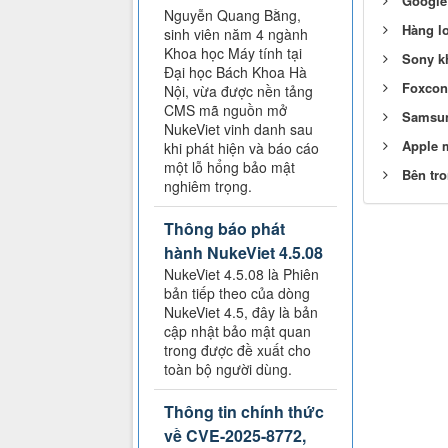
Google
Nguyễn Quang Bằng,
Hàng lo
sinh viên năm 4 ngành
Khoa học Máy tính tại
Sony k
Đại học Bách Khoa Hà
Foxconn
Nội, vừa được nền tảng
CMS mã nguồn mở
Samsun
NukeViet vinh danh sau
Apple 
khi phát hiện và báo cáo
một lỗ hổng bảo mật
Bên tr
nghiêm trọng.
Thông báo phát
hành NukeViet 4.5.08
NukeViet 4.5.08 là Phiên
bản tiếp theo của dòng
NukeViet 4.5, đây là bản
cập nhật bảo mật quan
trong được đề xuất cho
toàn bộ người dùng.
Thông tin chính thức
về CVE-2025-8772,