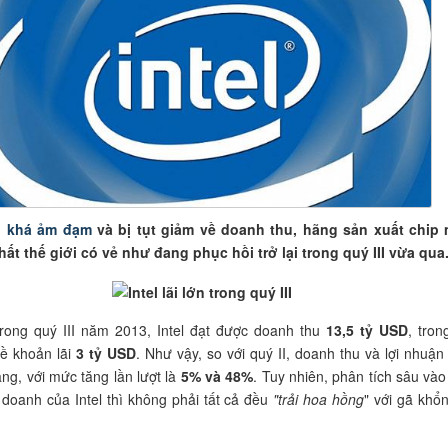
II khá ảm đạm
và bị tụt giảm về doanh thu, hãng sản xuất chip
hất thế giới có vẻ như đang phục hồi trở lại trong quý III vừa qua
rong quý III năm 2013, Intel đạt được doanh thu
13,5 tỷ USD
, tron
ề khoản lãi
3 tỷ USD
. Như vậy, so với quý II, doanh thu và lợi nhuận
ăng, với mức tăng lần lượt là
5% và 48%
. Tuy nhiên, phân tích sâu vào
doanh của Intel thì không phải tất cả đều
"trải hoa hồng
" với gã khổn