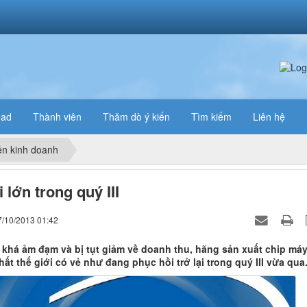
oad
Thành viên
Thăm dò ý kiến
Tìm kiếm
Liên hệ
n kinh doanh
ãi lớn trong quý III
7/10/2013 01:42
I khá ảm đạm và bị tụt giảm về doanh thu, hãng sản xuất chip má
hất thế giới có vẻ như đang phục hồi trở lại trong quý III vừa qua