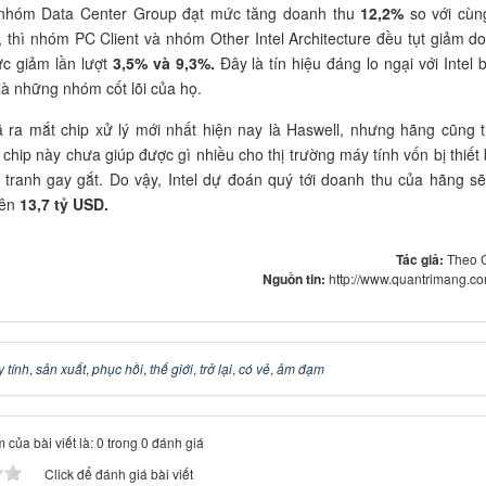
 nhóm Data Center Group đạt mức tăng doanh thu
12,2%
so với cùn
 thì nhóm PC Client và nhóm Other Intel Architecture đều tụt giảm d
ức giảm lần lượt
3,5% và 9,3%.
Đây là tín hiệu đáng lo ngại với Intel b
à những nhóm cốt lõi của họ.
ã ra mắt chip xử lý mới nhất hiện nay là Haswell, nhưng hãng cũng 
chip này chưa giúp được gì nhiều cho thị trường máy tính vốn bị thiết b
tranh gay gắt. Do vậy, Intel dự đoán quý tới doanh thu của hãng sẽ
lên
13,7 tỷ USD.
Tác giả:
Theo 
Nguồn tin:
http://www.quantrimang.c
 tính
,
sản xuất
,
phục hồi
,
thế giới
,
trở lại
,
có vẻ
,
ảm đạm
 của bài viết là: 0 trong 0 đánh giá
Click để đánh giá bài viết