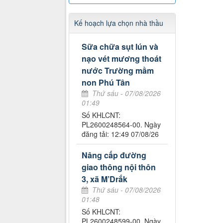
Kế hoạch lựa chọn nhà thầu
Sữa chữa sụt lún và
nạo vét mương thoát
nước Trường mầm
non Phú Tân
Thứ sáu - 07/08/2026
01:49
Số KHLCNT:
PL2600248564-00. Ngày
đăng tải: 12:49 07/08/26
Nâng cấp đường
giao thông nội thôn
3, xã M’Drắk
Thứ sáu - 07/08/2026
01:48
Số KHLCNT:
PL2600248599-00. Ngày