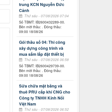
trung KCN Nguyễn Đức
Cảnh
Thứ sáu - 07/08/2026 07:04
Số TBMT: IB2600432289-00.
Bên mời thầu: . Đóng thầu:
09:00 18/08/26
Gói thầu số 04: Thi công
xây dựng công trình và
mua sắm lắp đặt thiết bị
Thứ sáu - 07/08/2026 06:58
Số TBMT: IB2600429739-00.
Bên mời thầu: . Đóng thầu:
09:00 18/08/26
Sửa chữa mặt bằng và
thuê PRU cấp khí CNG cho
Công ty TNHH Kính Nổi
Việt Nam
Thứ sáu - 07/08/2026 06:52