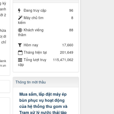
g kỳ
oanh
Đang truy cập
96
ởi 2
Máy chủ tìm
8
kiếm
Khách viếng
88
thừa
thăm
ị di
 chỉ
Hôm nay
17,660
Tháng hiện tại
201,649
Tổng lượt truy
115,471,062
Genk
cập
om.vn
Thông tin mời thầu
Mua sắm, lắp đặt máy ép
bùn phục vụ hoạt động
của hệ thống thu gom và
Trạm xử lý nước thải tập