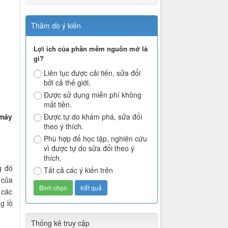
Thăm dò ý kiến
Lợi ích của phần mềm nguồn mở là
gì?
Liên tục được cải tiến, sửa đổi
bởi cả thế giới.
Được sử dụng miễn phí không
mất tiền.
 máy
Được tự do khám phá, sửa đổi
theo ý thích.
.
Phù hợp để học tập, nghiên cứu
vì được tự do sửa đổi theo ý
thích.
g đó
Tất cả các ý kiến trên
 của
 các
g lồ
Thống kê truy cập