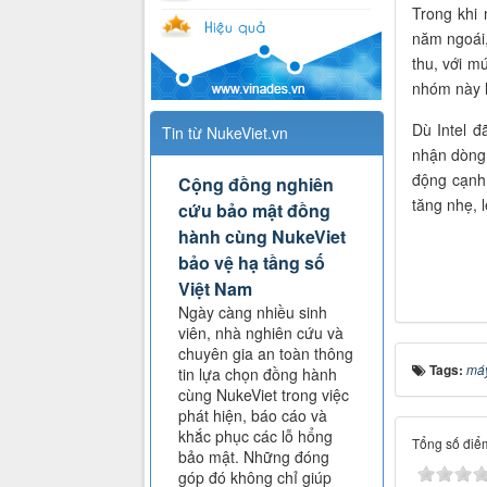
Trong khi
năm ngoái,
thu, với m
nhóm này l
Dù Intel đ
Tin từ NukeViet.vn
nhận dòng 
động cạnh 
Cộng đồng nghiên
tăng nhẹ, 
cứu bảo mật đồng
hành cùng NukeViet
bảo vệ hạ tầng số
Việt Nam
Ngày càng nhiều sinh
viên, nhà nghiên cứu và
chuyên gia an toàn thông
Tags:
máy
tin lựa chọn đồng hành
cùng NukeViet trong việc
phát hiện, báo cáo và
khắc phục các lỗ hổng
Tổng số điểm
bảo mật. Những đóng
góp đó không chỉ giúp