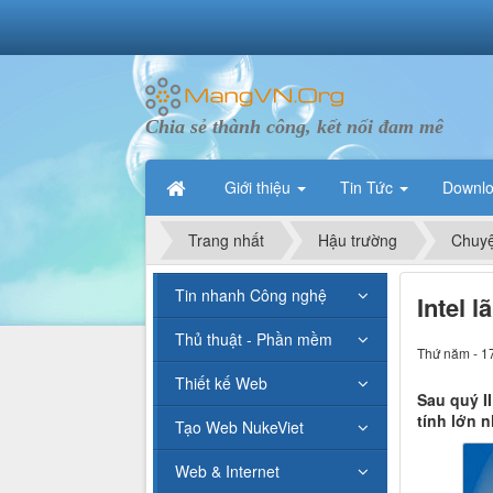
Chia sẻ thành công, kết nối đam mê
Giới thiệu
Tin Tức
Downl
Trang nhất
Hậu trường
Chuyệ
Tin nhanh Công nghệ
Intel l
Thủ thuật - Phần mềm
Thứ năm - 1
Thiết kế Web
Sau quý I
tính lớn n
Tạo Web NukeViet
Web & Internet