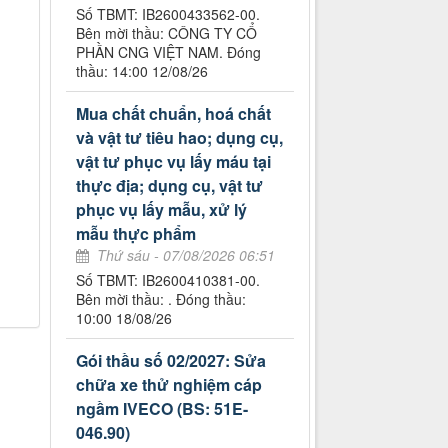
Số TBMT: IB2600433562-00.
Bên mời thầu: CÔNG TY CỔ
PHẦN CNG VIỆT NAM. Đóng
thầu: 14:00 12/08/26
Mua chất chuẩn, hoá chất
và vật tư tiêu hao; dụng cụ,
vật tư phục vụ lấy máu tại
thực địa; dụng cụ, vật tư
phục vụ lấy mẫu, xử lý
mẫu thực phẩm
Thứ sáu - 07/08/2026 06:51
Số TBMT: IB2600410381-00.
Bên mời thầu: . Đóng thầu:
10:00 18/08/26
Gói thầu số 02/2027: Sửa
chữa xe thử nghiệm cáp
ngầm IVECO (BS: 51E-
046.90)