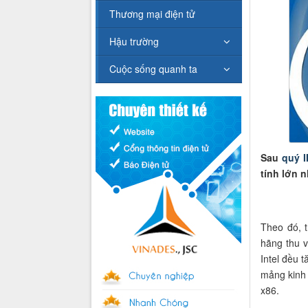
Thương mại điện tử
Hậu trường
Cuộc sống quanh ta
Sau
quý 
tính lớn n
Theo đó, t
hãng thu v
Intel đều t
mảng kinh 
x86.