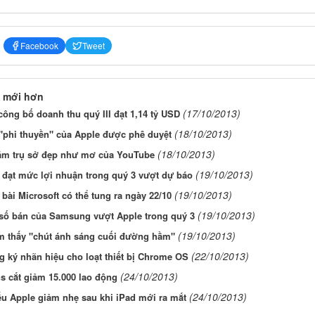
Facebook
Tweet
 mới hơn
(17/10/2013)
ông bố doanh thu quý III đạt 1,14 tỷ USD
(18/10/2013)
"phi thuyền" của Apple được phê duyệt
(18/10/2013)
ăm trụ sở đẹp như mơ của YouTube
(19/10/2013)
 đạt mức lợi nhuận trong quý 3 vượt dự báo
(19/10/2013)
 bài Microsoft có thể tung ra ngày 22/10
(19/10/2013)
số bán của Samsung vượt Apple trong quý 3
(19/10/2013)
m thấy "chút ánh sáng cuối đường hầm"
(22/10/2013)
 ký nhãn hiệu cho loạt thiết bị Chrome OS
(24/10/2013)
s cắt giảm 15.000 lao động
(24/10/2013)
u Apple giảm nhẹ sau khi iPad mới ra mắt