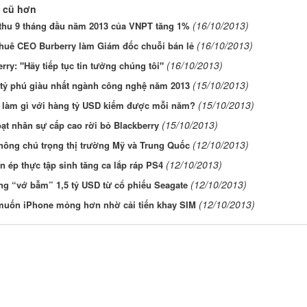
 cũ hơn
(16/10/2013)
thu 9 tháng đầu năm 2013 của VNPT tăng 1%
(16/10/2013)
thuê CEO Burberry làm Giám đốc chuỗi bán lẻ
(16/10/2013)
rry: "Hãy tiếp tục tin tưởng chúng tôi"
(15/10/2013)
tỷ phú giàu nhất ngành công nghệ năm 2013
(15/10/2013)
 làm gì với hàng tỷ USD kiếm được mỗi năm?
(15/10/2013)
ạt nhân sự cấp cao rời bỏ Blackberry
(12/10/2013)
hông chú trọng thị trường Mỹ và Trung Quốc
(12/10/2013)
 ép thực tập sinh tăng ca lắp ráp PS4
(12/10/2013)
g “vớ bẫm” 1,5 tỷ USD từ cổ phiếu Seagate
(12/10/2013)
muốn iPhone mỏng hơn nhờ cải tiến khay SIM