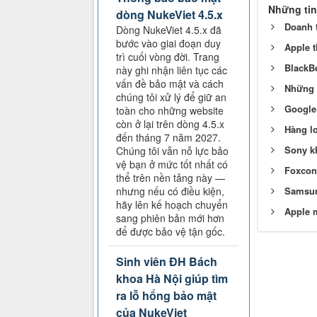
Những tin
dòng NukeViet 4.5.x
Doanh 
Dòng NukeViet 4.5.x đã
bước vào giai đoạn duy
Apple 
trì cuối vòng đời. Trang
BlackBe
này ghi nhận liên tục các
vấn đề bảo mật và cách
Những 
chúng tôi xử lý để giữ an
Google
toàn cho những website
còn ở lại trên dòng 4.5.x
Hàng lo
đến tháng 7 năm 2027.
Sony k
Chúng tôi vẫn nỗ lực bảo
vệ bạn ở mức tốt nhất có
Foxconn
thể trên nền tảng này —
Samsun
nhưng nếu có điều kiện,
hãy lên kế hoạch chuyển
Apple 
sang phiên bản mới hơn
để được bảo vệ tận gốc.
Sinh viên ĐH Bách
khoa Hà Nội giúp tìm
ra lỗ hổng bảo mật
của NukeViet