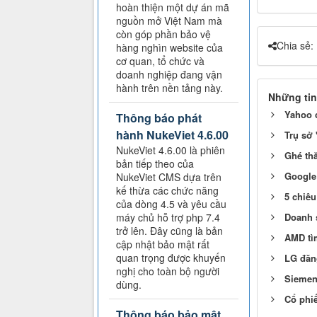
hoàn thiện một dự án mã
nguồn mở Việt Nam mà
còn góp phần bảo vệ
Chia sẻ:
hàng nghìn website của
cơ quan, tổ chức và
doanh nghiệp đang vận
hành trên nền tảng này.
Những tin
Yahoo c
Thông báo phát
hành NukeViet 4.6.00
Trụ sở 
NukeViet 4.6.00 là phiên
Ghé th
bản tiếp theo của
Google
NukeViet CMS dựa trên
kế thừa các chức năng
5 chiêu
của dòng 4.5 và yêu cầu
Doanh 
máy chủ hỗ trợ php 7.4
trở lên. Đây cũng là bản
AMD tì
cập nhật bảo mật rất
quan trọng được khuyến
LG đăng
nghị cho toàn bộ người
Siemen
dùng.
Cổ phiế
Thông báo bảo mật