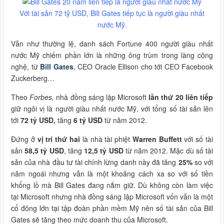
Với tài sản 72 tỷ USD, Bill Gates tiếp tục là người giàu nhất
nước Mỹ.
Vẫn như thường lệ, danh sách Fortune 400 người giàu nhất
nước Mỹ chiếm phần lớn là những ông trùm trong làng công
nghệ, từ
Bill Gates
, CEO Oracle Ellison cho tới CEO Facebook
Zuckerberg…
Theo
Forbes,
nhà đồng sáng lập Microsoft
lần thứ 20 liên tiếp
giữ ngôi vị là người giàu nhất nước Mỹ, với tổng số tài sản lên
tới
72 tỷ USD,
tăng
6 tỷ USD
từ năm 2012.
Đứng ở
vị trí thứ hai
là nhà tài phiệt
Warren Buffett
với số tài
sản
58,5 tỷ USD
, tăng
12,5 tỷ USD
từ năm 2012. Mặc dù số tài
sản của nhà đầu tư tài chính lừng danh này đã tăng
25%
so với
năm ngoái nhưng vẫn là một khoảng cách xa so với số tiền
khổng lồ mà Bill Gates đang nắm giữ. Dù không còn làm việc
tại Microsoft nhưng nhà đồng sáng lập Microsoft vốn vẫn là một
cổ đông lớn tại tập đoàn phần mềm Mỹ nên số tài sản của Bill
Gates sẽ tăng theo mức doanh thu của Microsoft.