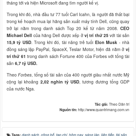
tháng tới và hiện Microsoft đang tìm người kế vị.
Trong khi đó, nhà đầu tư 77 tuổi Carl Icahn, là người đã thất bại
trong kế hoạch mua lại hãng sản xuất máy tính Dell, cũng quay
trở lại nằm trong danh sách Top 20 kể từ năm 2008.
CEO
Michael Dell
của hãng Dell được xếp ở
vị trí thứ 25
với tài sản
15,9 tỷ USD
. Trong khi đó, tài năng trẻ tuổi
Elon Musk
- nhà
đồng sáng lập PayPal, SpaceX, Teslar Motor, hiện đã nằm ở
vị
trí thứ 61
trong danh sách Fortune 400 của Forbes với tổng tài
sản
6,7 tỷ USD.
Theo
Forbes
, tổng số tài sản của 400 người giàu nhất nước Mỹ
cộng lại khoảng
2,02 nghìn tỷ USD
, tương đương tổng GDP
của nước Nga.
Tác giả:
Theo Dân trí
Nguồn tin:
http://www.quantrimang.com.vn
Tags:
danh sách
,
công bố
,
tạp chí
,
hôm nay
,
sáng lập
,
liên tiếp
,
tài sản