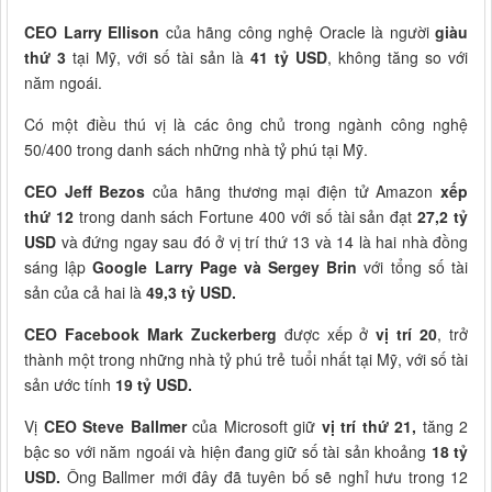
CEO Larry Ellison
của hãng công nghệ Oracle là người
giàu
thứ 3
tại Mỹ, với số tài sản là
41 tỷ USD
, không tăng so với
năm ngoái.
Có một điều thú vị là các ông chủ trong ngành công nghệ
50/400 trong danh sách những nhà tỷ phú tại Mỹ.
CEO Jeff Bezos
của hãng thương mại điện tử Amazon
xếp
thứ 12
trong danh sách Fortune 400 với số tài sản đạt
27,2 tỷ
USD
và đứng ngay sau đó ở vị trí thứ 13 và 14 là hai nhà đồng
sáng lập
Google Larry Page và Sergey Brin
với tổng số tài
sản của cả hai là
49,3 tỷ USD.
CEO Facebook Mark Zuckerberg
được xếp ở
vị trí 20
, trở
thành một trong những nhà tỷ phú trẻ tuổi nhất tại Mỹ, với số tài
sản ước tính
19 tỷ USD.
Vị
CEO Steve Ballmer
của Microsoft giữ
vị trí thứ 21,
tăng 2
bậc so với năm ngoái và hiện đang giữ số tài sản khoảng
18 tỷ
USD.
Ông Ballmer mới đây đã tuyên bố sẽ nghỉ hưu trong 12