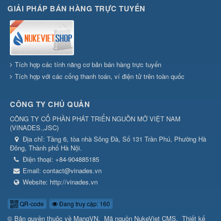
GIẢI PHÁP BÁN HÀNG TRỰC TUYẾN
Tích hợp các tính năng cơ bản bán hàng trực tuyến
Tích hợp với các cổng thanh toán, ví điện tử trên toàn quốc
CÔNG TY CHỦ QUẢN
CÔNG TY CỔ PHẦN PHÁT TRIỂN NGUỒN MỞ VIỆT NAM
(
VINADES.,JSC
)
Địa chỉ:
Tầng 6, tòa nhà Sông Đà, Số 131 Trần Phú, Phường Hà
Đông, Thành phố Hà Nội.
Điện thoại:
+84-904885185
Email:
contact@vinades.vn
Website:
http://vinades.vn
QR-code
Đang truy cập: 160
© Bản quyền thuộc về
MangVN
.
Mã nguồn
NukeViet CMS
.
Thiết kế