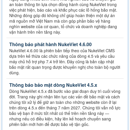
an toàn thông tin lựa chọn đồng hành cùng NukeViet trong
việc phát hiện, báo cáo và khắc phục các lỗ hổng bảo mật.
Những đóng góp đó không chỉ giúp hoàn thiện một dự án
mã nguồn mở Việt Nam mà còn góp phần bảo vệ hàng
nghìn website của cơ quan, tổ chức và doanh nghiệp đang
vận hành trên nền tảng này.
Thông báo phát hành NukeViet 4.6.00
NukeViet 4.6.00 là phiên bản tiếp theo của NukeViet CMS
dựa trên kế thừa các chức năng của dòng 4.5 và yêu cầu
máy chủ hỗ trợ php 7.4 trở lên. Đây cũng là bản cập nhật
bảo mật rất quan trọng được khuyến nghị cho toàn bộ người
dùng.
Thông báo bảo mật dòng NukeViet 4.5.x
Dòng NukeViet 4.5.x đã bước vào giai đoạn duy trì cuối vòng
đời. Trang này ghi nhận liên tục các vấn đề bảo mật và cách
chúng tôi xử lý để giữ an toàn cho những website còn ở lại
trên dòng 4.5.x đến tháng 7 năm 2027. Chúng tôi vẫn nỗ lực
bảo vệ bạn ở mức tốt nhất có thể trên nền tảng này —
nhưng nếu có điều kiện, hãy lên kế hoạch chuyển sang
phiên bản mới hơn để được bảo vệ tận gốc.