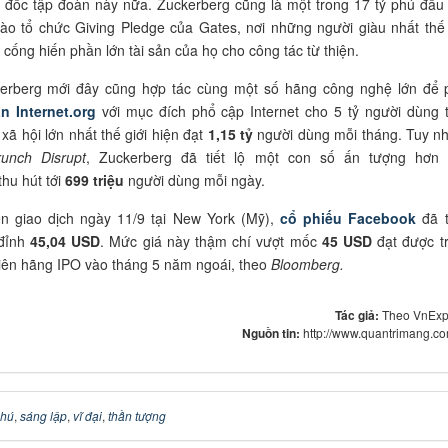
đốc tập đoàn này nữa. Zuckerberg cũng là một trong 17 tỷ phú đầu 
ào tổ chức Giving Pledge của Gates, nơi những người giàu nhất thế 
 cống hiến phần lớn tài sản của họ cho công tác từ thiện.
erberg mới đây cũng hợp tác cùng một số hãng công nghệ lớn để 
n Internet.org
với mục đích phổ cập Internet cho 5 tỷ người dùng 
xã hội lớn nhất thế giới hiện đạt
1,15 tỷ
người dùng mỗi tháng. Tuy nh
unch Disrupt
, Zuckerberg đã tiết lộ một con số ấn tượng hơn 
hu hút tới
699 triệu
người dùng mỗi ngày.
ên giao dịch ngày 11/9 tại New York (Mỹ),
cổ phiếu Facebook
đã 
đỉnh
45,04 USD
. Mức giá này thậm chí vượt mốc
45 USD
đạt được t
iên hãng IPO vào tháng 5 năm ngoái, theo
Bloomberg.
Tác giả:
Theo VnExp
Nguồn tin:
http://www.quantrimang.c
phú
,
sáng lập
,
vĩ đại
,
thần tượng