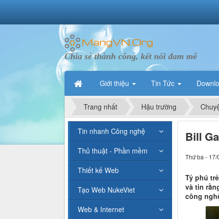
Chia sẻ thành công, kết nối đam mê
Giới thiệu
Tin Tức
Downl
Trang nhất
Hậu trường
Chuyệ
Tin nhanh Công nghệ
Bill G
Thủ thuật - Phần mềm
Thứ ba - 17/
Thiết kế Web
Tỷ phú tr
và tin rằ
Tạo Web NukeViet
công ngh
Web & Internet