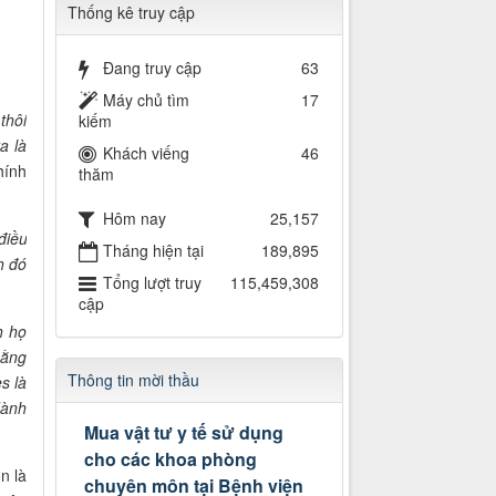
Thống kê truy cập
Đang truy cập
63
Máy chủ tìm
17
 thôi
kiếm
a là
Khách viếng
46
hính
thăm
Hôm nay
25,157
 điều
Tháng hiện tại
189,895
h đó
Tổng lượt truy
115,459,308
cập
h họ
bằng
Thông tin mời thầu
es là
dành
Mua vật tư y tế sử dụng
cho các khoa phòng
n là
chuyên môn tại Bệnh viện