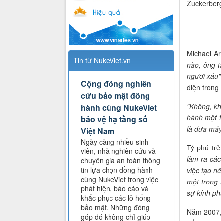
Zuckerberg
Michael Ar
Tin từ NukeViet.vn
nào, ông t
người xấu"
Cộng đồng nghiên
diện trong 
cứu bảo mật đồng
"Không, kh
hành cùng NukeViet
hành một t
bảo vệ hạ tầng số
là đưa máy 
Việt Nam
Ngày càng nhiều sinh
Tỷ phú trẻ
viên, nhà nghiên cứu và
làm ra cá
chuyên gia an toàn thông
tin lựa chọn đồng hành
việc tạo nê
cùng NukeViet trong việc
một trong
phát hiện, báo cáo và
sự kính ph
khắc phục các lỗ hổng
bảo mật. Những đóng
Năm 2007, 
góp đó không chỉ giúp