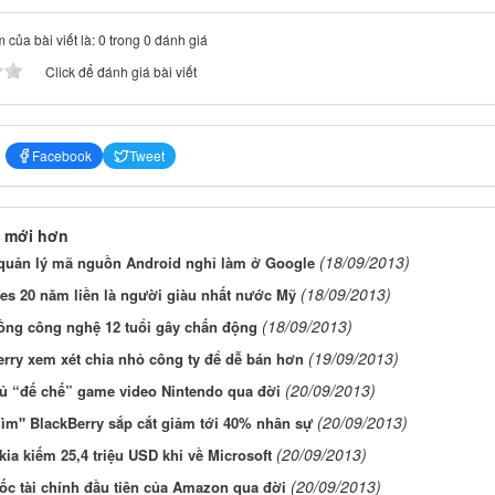
 của bài viết là: 0 trong 0 đánh giá
Click để đánh giá bài viết
Facebook
Tweet
 mới hơn
(18/09/2013)
quản lý mã nguồn Android nghỉ làm ở Google
(18/09/2013)
tes 20 năm liền là người giàu nhất nước Mỹ
(18/09/2013)
ồng công nghệ 12 tuổi gây chấn động
(19/09/2013)
rry xem xét chia nhỏ công ty để dễ bán hơn
(20/09/2013)
ủ “đế chế” game video Nintendo qua đời
(20/09/2013)
ìm" BlackBerry sắp cắt giảm tới 40% nhân sự
(20/09/2013)
ia kiếm 25,4 triệu USD khi về Microsoft
(20/09/2013)
c tài chính đầu tiên của Amazon qua đời