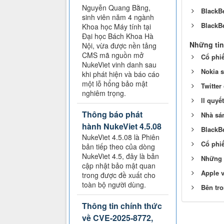
Nguyễn Quang Bằng,
BlackB
sinh viên năm 4 ngành
BlackBe
Khoa học Máy tính tại
Đại học Bách Khoa Hà
Những tin
Nội, vừa được nền tảng
CMS mã nguồn mở
Cổ phiế
NukeViet vinh danh sau
Nokia s
khi phát hiện và báo cáo
một lỗ hổng bảo mật
Twitter
nghiêm trọng.
ll quyế
Thông báo phát
Nhà sán
hành NukeViet 4.5.08
BlackB
NukeViet 4.5.08 là Phiên
Cổ phiế
bản tiếp theo của dòng
NukeViet 4.5, đây là bản
Những 
cập nhật bảo mật quan
Apple 
trong được đề xuất cho
toàn bộ người dùng.
Bên tro
Thông tin chính thức
về CVE-2025-8772,