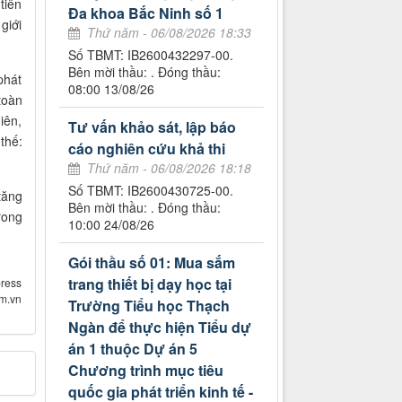
tiên
Đa khoa Bắc Ninh số 1
giới
Thứ năm - 06/08/2026 18:33
Số TBMT: IB2600432297-00.
Bên mời thầu: . Đóng thầu:
phát
08:00 13/08/26
toàn
iên,
Tư vấn khảo sát, lập báo
thế:
cáo nghiên cứu khả thi
Thứ năm - 06/08/2026 18:18
Số TBMT: IB2600430725-00.
tăng
Bên mời thầu: . Đóng thầu:
rong
10:00 24/08/26
Gói thầu số 01: Mua sắm
trang thiết bị dạy học tại
ress
om.vn
Trường Tiểu học Thạch
Ngàn để thực hiện Tiểu dự
án 1 thuộc Dự án 5
Chương trình mục tiêu
quốc gia phát triển kinh tế -