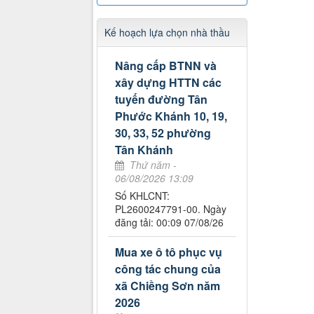
Kế hoạch lựa chọn nhà thầu
Nâng cấp BTNN và
xây dựng HTTN các
tuyến đường Tân
Phước Khánh 10, 19,
30, 33, 52 phường
Tân Khánh
Thứ năm -
06/08/2026 13:09
Số KHLCNT:
PL2600247791-00. Ngày
đăng tải: 00:09 07/08/26
Mua xe ô tô phục vụ
công tác chung của
xã Chiềng Sơn năm
2026