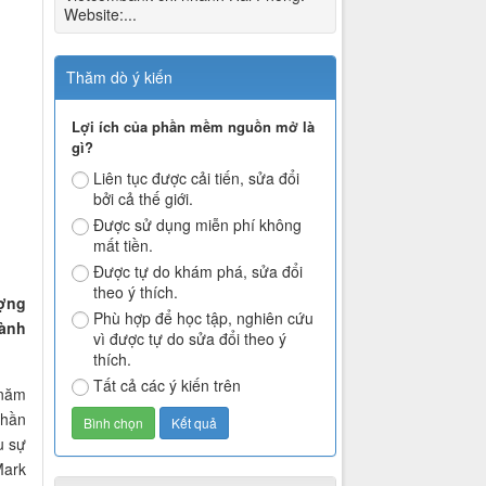
Website:...
Thăm dò ý kiến
Lợi ích của phần mềm nguồn mở là
gì?
Liên tục được cải tiến, sửa đổi
bởi cả thế giới.
Được sử dụng miễn phí không
mất tiền.
Được tự do khám phá, sửa đổi
theo ý thích.
ượng
Phù hợp để học tập, nghiên cứu
gành
vì được tự do sửa đổi theo ý
thích.
Tất cả các ý kiến trên
 năm
thần
u sự
Mark