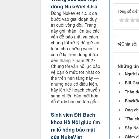
dòng NukeViet 4.5.x
Tổng số điểm
Dòng NukeViet 4.5.x đã
bước vào giai đoạn duy
trì cuối vòng đời. Trang
này ghi nhận liên tục các
vấn đề bảo mật và cách
chúng tôi xử lý để giữ an
Chia sẻ:
toàn cho những website
còn ở lại trên dòng 4.5.x
đến tháng 7 năm 2027.
Những tin
Chúng tôi vẫn nỗ lực bảo
vệ bạn ở mức tốt nhất có
Người 
thể trên nền tảng này —
Bill Ga
nhưng nếu có điều kiện,
hãy lên kế hoạch chuyển
Thần đ
sang phiên bản mới hơn
BlackBe
để được bảo vệ tận gốc.
Ông ch
Sinh viên ĐH Bách
"Tàu ch
khoa Hà Nội giúp tìm
Sếp Nok
ra lỗ hổng bảo mật
của NukeViet
Giám đố