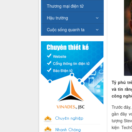
Thương mại điện tử
Hậu trường
Cuộc sống quanh ta
Tỷ phú tr
và tin rằ
công ngh
Trước đây
gần đây vớ
tượng Stev
kiện Tech