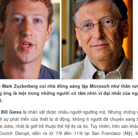
ẻ Mark Zuckerberg coi nhà đồng sáng lập Microsoft như thần t
ng ông là một trong những người có tầm nhìn vĩ đại nhất của n
ệ.
,
Bill Gates
là nhân vật được nhiều người ngưỡng mộ. Nhưng những
i sự phát triển của thiết bị di động, không ít người đã chuyển sang 
e Jobs, nhất là giới trẻ thuộc thế hệ 8x và 9x. Tuy nhiên, trên sân khấ
Crunch Disrupt, diễn ra từ 7/9 đến 11/9 tại San Francisco (Mỹ), 