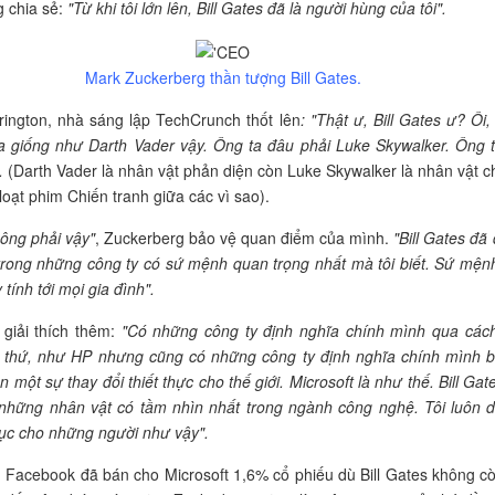
 chia sẻ:
"Từ khi tôi lớn lên, Bill Gates đã là người hùng của tôi".
Mark Zuckerberg thần tượng Bill Gates.
rington, nhà sáng lập TechCrunch thốt lên
: "Thật ư, Bill Gates ư? Ôi,
a giống như Darth Vader vậy. Ông ta đâu phải Luke Skywalker. Ông t
.
(Darth Vader là nhân vật phản diện còn Luke Skywalker là nhân vật c
loạt phim Chiến tranh giữa các vì sao).
ông phải vậy"
, Zuckerberg bảo vệ quan điểm của mình.
"Bill Gates đã
rong những công ty có sứ mệnh quan trọng nhất mà tôi biết. Sứ mện
tính tới mọi gia đình".
 giải thích thêm:
"Có những công ty định nghĩa chính mình qua các
c thứ, như HP nhưng cũng có những công ty định nghĩa chính mình 
n một sự thay đổi thiết thực cho thế giới. Microsoft là như thế. Bill Gat
 những nhân vật có tầm nhìn nhất trong ngành công nghệ. Tôi luôn 
ục cho những người như vậy".
Facebook đã bán cho Microsoft 1,6% cổ phiếu dù Bill Gates không cò