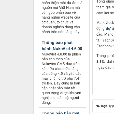
Tổng giám 
hoàn thiện một dự án mã
tham gia v
nguồn mở Việt Nam mà
còn góp phần bảo vệ
cam kết sẽ
hàng nghìn website của
cơ quan, tổ chức và
Mark Zuck
doanh nghiệp đang vận
động
dự á
hành trên nền tảng này.
cầu. Mạng 
tại
TechCr
Thông báo phát
Facebook t
hành NukeViet 4.6.00
NukeViet 4.6.00 là phiên
Trong phi
bản tiếp theo của
3,3%,
đạt 
NukeViet CMS dựa trên
ngày đầu t
kế thừa các chức năng
của dòng 4.5 và yêu cầu
máy chủ hỗ trợ php 7.4
trở lên. Đây cũng là bản
cập nhật bảo mật rất
quan trọng được khuyến
nghị cho toàn bộ người
dùng.
Tags:
tỷ 
Thông báo bảo mật