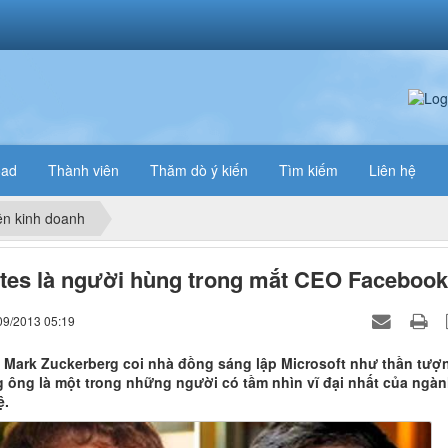
oad
Thành viên
Thăm dò ý kiến
Tìm kiếm
Liên hệ
n kinh doanh
ates là người hùng trong mắt CEO Facebook
09/2013 05:19
ẻ Mark Zuckerberg coi nhà đồng sáng lập Microsoft như thần tượ
ng ông là một trong những người có tầm nhìn vĩ đại nhất của ngà
ệ.