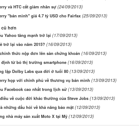
(24/09/2013)
erry và HTC cắt giảm nhân sự
(25/09/2013)
rry "bán mình" giá 4.7 tỷ USD cho Fairfax
 cũ hơn
(17/09/2013)
u Yahoo tăng mạnh trở lại
(16/09/2013)
ẽ trở lại vào năm 2015?
(16/09/2013)
 chính thức nộp đơn lên sàn chứng khoán
(16/09/2013)
t định từ bỏ thị trường smartphone
(13/09/2013)
g lập Dolby Labs qua đời ở tuổi 80
(13/09/2013)
erry họp với chính phủ về thương vụ bán mình
(13/09/2013)
u Facebook cao nhất trong lịch sử
(13/09/2013)
điều về cuộc đời khác thường của Steve Jobs
(12/09/2013)
và những dấu hỏi về khả năng bảo mật
(12/09/2013)
ng nhà máy sản xuất Moto X tại Mỹ