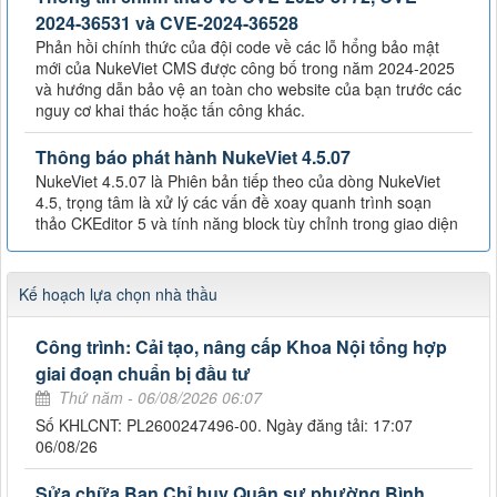
2024-36531 và CVE-2024-36528
Phản hồi chính thức của đội code về các lỗ hổng bảo mật
mới của NukeViet CMS được công bố trong năm 2024-2025
và hướng dẫn bảo vệ an toàn cho website của bạn trước các
nguy cơ khai thác hoặc tấn công khác.
Thông báo phát hành NukeViet 4.5.07
NukeViet 4.5.07 là Phiên bản tiếp theo của dòng NukeViet
4.5, trọng tâm là xử lý các vấn đề xoay quanh trình soạn
thảo CKEditor 5 và tính năng block tùy chỉnh trong giao diện
Kế hoạch lựa chọn nhà thầu
Công trình: Cải tạo, nâng cấp Khoa Nội tổng hợp
giai đoạn chuẩn bị đầu tư
Thứ năm - 06/08/2026 06:07
Số KHLCNT: PL2600247496-00. Ngày đăng tải: 17:07
06/08/26
Sửa chữa Ban Chỉ huy Quân sự phường Bình