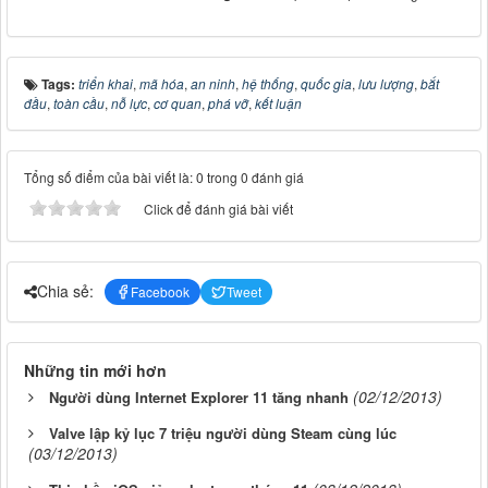
Tags:
triển khai
,
mã hóa
,
an ninh
,
hệ thống
,
quốc gia
,
lưu lượng
,
bắt
đầu
,
toàn cầu
,
nỗ lực
,
cơ quan
,
phá vỡ
,
kết luận
Tổng số điểm của bài viết là: 0 trong 0 đánh giá
Click để đánh giá bài viết
Chia sẻ:
Facebook
Tweet
Những tin mới hơn
(02/12/2013)
Người dùng Internet Explorer 11 tăng nhanh
Valve lập kỷ lục 7 triệu người dùng Steam cùng lúc
(03/12/2013)