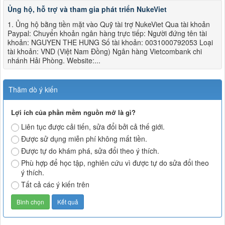
Ủng hộ, hỗ trợ và tham gia phát triển NukeViet
1. Ủng hộ bằng tiền mặt vào Quỹ tài trợ NukeViet Qua tài khoản
Paypal: Chuyển khoản ngân hàng trực tiếp: Người đứng tên tài
khoản: NGUYEN THE HUNG Số tài khoản: 0031000792053 Loại
tài khoản: VND (Việt Nam Đồng) Ngân hàng Vietcombank chi
nhánh Hải Phòng. Website:...
Thăm dò ý kiến
Lợi ích của phần mềm nguồn mở là gì?
Liên tục được cải tiến, sửa đổi bởi cả thế giới.
Được sử dụng miễn phí không mất tiền.
Được tự do khám phá, sửa đổi theo ý thích.
Phù hợp để học tập, nghiên cứu vì được tự do sửa đổi theo
ý thích.
Tất cả các ý kiến trên