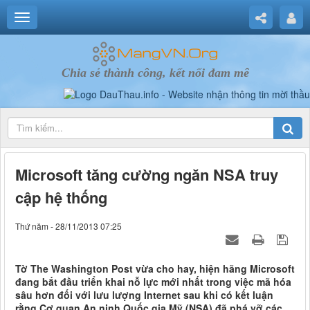
Chia sẻ thành công, kết nối đam mê
Microsoft tăng cường ngăn NSA truy
cập hệ thống
Thứ năm - 28/11/2013 07:25
Tờ The Washington Post vừa cho hay, hiện hãng Microsoft
đang bắt đầu triển khai nỗ lực mới nhất trong việc mã hóa
sâu hơn đối với lưu lượng Internet sau khi có kết luận
rằng Cơ quan An ninh Quốc gia Mỹ (NSA) đã phá vỡ các