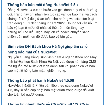
Thông báo bảo mật dòng NukeViet 4.5.x
Dòng NukeViet 4.5.x đã bước vào giai đoạn duy trì cuối vòng
đời. Trang này ghi nhận liên tục các vấn đề bảo mật và cách
chúng tôi xử lý để giữ an toàn cho những website còn ở lại
trên dòng 4.5.x đến tháng 7 năm 2027. Chúng tôi vẫn nỗ lực
bảo vệ bạn ở mức tốt nhất có thể trên nền tảng này —
nhưng nếu có điều kiện, hãy lên kế hoạch chuyển sang
phiên bản mới hơn để được bảo vệ tận gốc.
Sinh viên ĐH Bách khoa Hà Nội giúp tìm ra lỗ
hổng bảo mật của NukeViet
Nguyễn Quang Bằng, sinh viên năm 4 ngành Khoa học Máy
tính tại Đại học Bách Khoa Hà Nội, vừa được nền tảng CMS
mã nguồn mở NukeViet vinh danh sau khi phát hiện và báo
cáo một lỗ hổng bảo mật nghiêm trọng.
Thông báo phát hành NukeViet 4.5.08
NukeViet 4.5.08 là Phiên bản tiếp theo của dòng NukeViet
4.5, đây là bản cập nhật bảo mật quan trong được đề xuất
cho toàn bộ người dùng.
Thông tin chính thức về CVE-2025-8772, CVE-