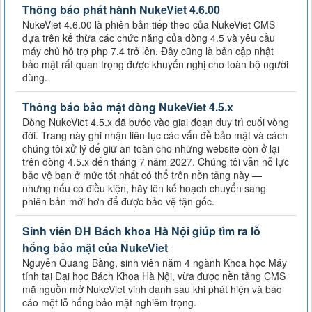
Thông báo phát hành NukeViet 4.6.00
NukeViet 4.6.00 là phiên bản tiếp theo của NukeViet CMS
dựa trên kế thừa các chức năng của dòng 4.5 và yêu cầu
máy chủ hỗ trợ php 7.4 trở lên. Đây cũng là bản cập nhật
bảo mật rất quan trọng được khuyến nghị cho toàn bộ người
dùng.
Thông báo bảo mật dòng NukeViet 4.5.x
Dòng NukeViet 4.5.x đã bước vào giai đoạn duy trì cuối vòng
đời. Trang này ghi nhận liên tục các vấn đề bảo mật và cách
chúng tôi xử lý để giữ an toàn cho những website còn ở lại
trên dòng 4.5.x đến tháng 7 năm 2027. Chúng tôi vẫn nỗ lực
bảo vệ bạn ở mức tốt nhất có thể trên nền tảng này —
nhưng nếu có điều kiện, hãy lên kế hoạch chuyển sang
phiên bản mới hơn để được bảo vệ tận gốc.
Sinh viên ĐH Bách khoa Hà Nội giúp tìm ra lỗ
hổng bảo mật của NukeViet
Nguyễn Quang Bằng, sinh viên năm 4 ngành Khoa học Máy
tính tại Đại học Bách Khoa Hà Nội, vừa được nền tảng CMS
mã nguồn mở NukeViet vinh danh sau khi phát hiện và báo
cáo một lỗ hổng bảo mật nghiêm trọng.