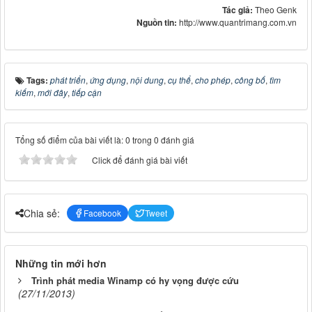
Tác giả:
Theo Genk
Nguồn tin:
http://www.quantrimang.com.vn
Tags:
phát triển
,
ứng dụng
,
nội dung
,
cụ thể
,
cho phép
,
công bố
,
tìm
kiếm
,
mới đây
,
tiếp cận
Tổng số điểm của bài viết là: 0 trong 0 đánh giá
Click để đánh giá bài viết
Chia sẻ:
Facebook
Tweet
Những tin mới hơn
Trình phát media Winamp có hy vọng được cứu
(27/11/2013)