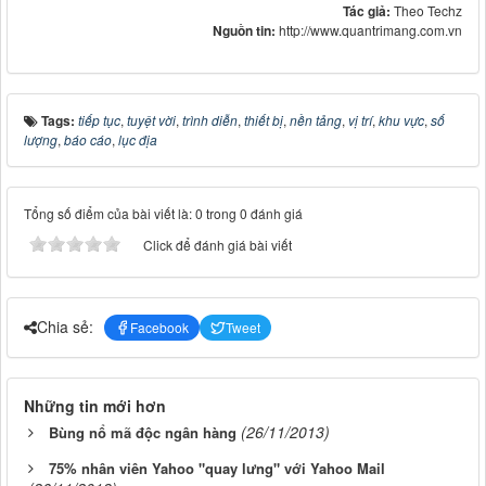
Tác giả:
Theo Techz
Nguồn tin:
http://www.quantrimang.com.vn
Tags:
tiếp tục
,
tuyệt vời
,
trình diễn
,
thiết bị
,
nền tảng
,
vị trí
,
khu vực
,
số
lượng
,
báo cáo
,
lục địa
Tổng số điểm của bài viết là: 0 trong 0 đánh giá
Click để đánh giá bài viết
Chia sẻ:
Facebook
Tweet
Những tin mới hơn
(26/11/2013)
Bùng nổ mã độc ngân hàng
75% nhân viên Yahoo "quay lưng" với Yahoo Mail