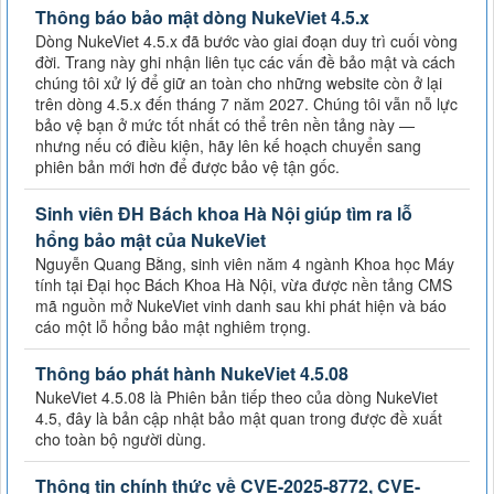
Thông báo bảo mật dòng NukeViet 4.5.x
Dòng NukeViet 4.5.x đã bước vào giai đoạn duy trì cuối vòng
đời. Trang này ghi nhận liên tục các vấn đề bảo mật và cách
chúng tôi xử lý để giữ an toàn cho những website còn ở lại
trên dòng 4.5.x đến tháng 7 năm 2027. Chúng tôi vẫn nỗ lực
bảo vệ bạn ở mức tốt nhất có thể trên nền tảng này —
nhưng nếu có điều kiện, hãy lên kế hoạch chuyển sang
phiên bản mới hơn để được bảo vệ tận gốc.
Sinh viên ĐH Bách khoa Hà Nội giúp tìm ra lỗ
hổng bảo mật của NukeViet
Nguyễn Quang Bằng, sinh viên năm 4 ngành Khoa học Máy
tính tại Đại học Bách Khoa Hà Nội, vừa được nền tảng CMS
mã nguồn mở NukeViet vinh danh sau khi phát hiện và báo
cáo một lỗ hổng bảo mật nghiêm trọng.
Thông báo phát hành NukeViet 4.5.08
NukeViet 4.5.08 là Phiên bản tiếp theo của dòng NukeViet
4.5, đây là bản cập nhật bảo mật quan trong được đề xuất
cho toàn bộ người dùng.
Thông tin chính thức về CVE-2025-8772, CVE-