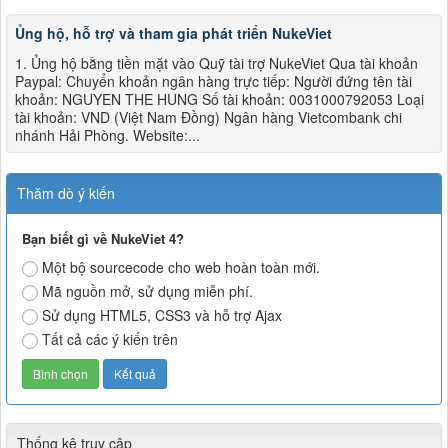
Ủng hộ, hỗ trợ và tham gia phát triển NukeViet
1. Ủng hộ bằng tiền mặt vào Quỹ tài trợ NukeViet Qua tài khoản
Paypal: Chuyển khoản ngân hàng trực tiếp: Người đứng tên tài
khoản: NGUYEN THE HUNG Số tài khoản: 0031000792053 Loại
tài khoản: VND (Việt Nam Đồng) Ngân hàng Vietcombank chi
nhánh Hải Phòng. Website:...
Thăm dò ý kiến
Bạn biết gì về NukeViet 4?
Một bộ sourcecode cho web hoàn toàn mới.
Mã nguồn mở, sử dụng miễn phí.
Sử dụng HTML5, CSS3 và hỗ trợ Ajax
Tất cả các ý kiến trên
Thống kê truy cập