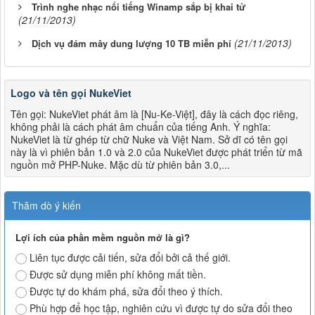
Trình nghe nhạc nổi tiếng Winamp sắp bị khai tử
(21/11/2013)
(21/11/2013)
Dịch vụ đám mây dung lượng 10 TB miễn phí
Logo và tên gọi NukeViet
Tên gọi: NukeViet phát âm là [Nu-Ke-Việt], đây là cách đọc riêng,
không phải là cách phát âm chuẩn của tiếng Anh. Ý nghĩa:
NukeViet là từ ghép từ chữ Nuke và Việt Nam. Sở dĩ có tên gọi
này là vì phiên bản 1.0 và 2.0 của NukeViet được phát triển từ mã
nguồn mở PHP-Nuke. Mặc dù từ phiên bản 3.0,...
Thăm dò ý kiến
Lợi ích của phần mềm nguồn mở là gì?
Liên tục được cải tiến, sửa đổi bởi cả thế giới.
Được sử dụng miễn phí không mất tiền.
Được tự do khám phá, sửa đổi theo ý thích.
Phù hợp để học tập, nghiên cứu vì được tự do sửa đổi theo