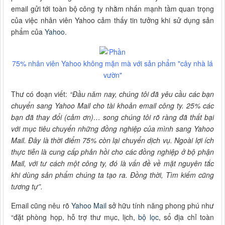
email gửi tới toàn bộ công ty nhằm nhấn mạnh tầm quan trọng
của việc nhân viên Yahoo cảm thấy tin tưởng khi sử dụng sản
phẩm của
Yahoo
.
75% nhân viên Yahoo không mặn mà với sản phẩm "cây nhà lá
vườn"
Thư có đoạn viết:
“Đầu năm nay, chúng tôi đã yêu cầu các bạn
chuyển sang Yahoo Mail cho tài khoản email công ty. 25% các
bạn đã thay đổi (cảm ơn)… song chúng tôi rõ ràng đã thất bại
với mục tiêu chuyển những đồng nghiệp của mình sang Yahoo
Mail. Đây là thời điểm 75% còn lại chuyển dịch vụ. Ngoài lợi ích
thực tiễn là cung cấp phản hồi cho các đồng nghiệp ở bộ phận
Mail, với tư cách một công ty, đó là vấn đề về mặt nguyên tắc
khi dùng sản phẩm chúng ta tạo ra. Đồng thời, Tìm kiếm cũng
tương tự”.
Email cũng nêu rõ
Yahoo Mail
sở hữu tính năng phong phú như
“đặt phòng họp, hỗ trợ thư mục, lịch,
bộ lọc
, sổ địa chỉ toàn