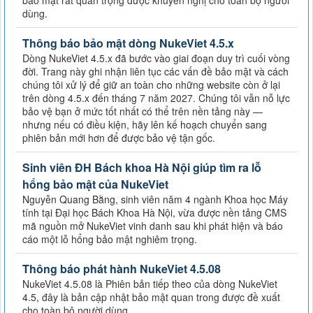
dùng.
Thông báo bảo mật dòng NukeViet 4.5.x
Dòng NukeViet 4.5.x đã bước vào giai đoạn duy trì cuối vòng
đời. Trang này ghi nhận liên tục các vấn đề bảo mật và cách
chúng tôi xử lý để giữ an toàn cho những website còn ở lại
trên dòng 4.5.x đến tháng 7 năm 2027. Chúng tôi vẫn nỗ lực
bảo vệ bạn ở mức tốt nhất có thể trên nền tảng này —
nhưng nếu có điều kiện, hãy lên kế hoạch chuyển sang
phiên bản mới hơn để được bảo vệ tận gốc.
Sinh viên ĐH Bách khoa Hà Nội giúp tìm ra lỗ
hổng bảo mật của NukeViet
Nguyễn Quang Bằng, sinh viên năm 4 ngành Khoa học Máy
tính tại Đại học Bách Khoa Hà Nội, vừa được nền tảng CMS
mã nguồn mở NukeViet vinh danh sau khi phát hiện và báo
cáo một lỗ hổng bảo mật nghiêm trọng.
Thông báo phát hành NukeViet 4.5.08
NukeViet 4.5.08 là Phiên bản tiếp theo của dòng NukeViet
4.5, đây là bản cập nhật bảo mật quan trong được đề xuất
cho toàn bộ người dùng.