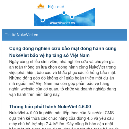
Tin từ NukeViet.vn
Cộng đồng nghiên cứu bảo mật đồng hành cùng
NukeViet bảo vệ hạ tầng số Việt Nam
Ngày càng nhiều sinh viên, nhà nghiên cứu và chuyên gia
an toàn thông tin lựa chọn đồng hành cùng NukeViet trong
việc phát hiện, báo cáo và khắc phục các lỗ hổng bảo mật.
Những đóng góp đó không chỉ giúp hoàn thiện một dự án
mã nguồn mở Việt Nam mà còn góp phần bảo vệ hàng
nghìn website của cơ quan, tổ chức và doanh nghiệp đang
vận hành trên nền tảng này.
Thông báo phát hành NukeViet 4.6.00
NukeViet 4.6.00 là phiên bản tiếp theo của NukeViet CMS
dựa trên kế thừa các chức năng của dòng 4.5 và yêu cầu
máy chủ hỗ trợ php 7.4 trở lên. Đây cũng là bản cập nhật
bảo mật rất quan trọng được khuyến nghị cho toàn bộ người