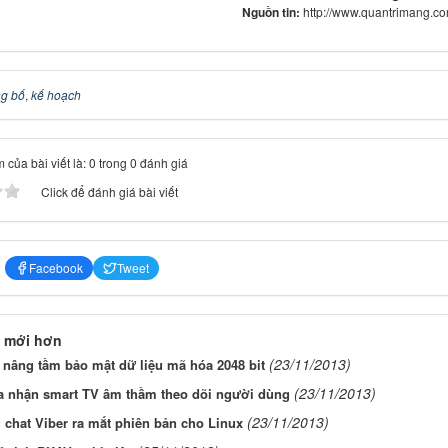
Nguồn tin:
http://www.quantrimang.c
g bố
,
kế hoạch
 của bài viết là: 0 trong 0 đánh giá
Click để đánh giá bài viết
Facebook
Tweet
 mới hơn
(23/11/2013)
nâng tầm bảo mật dữ liệu mã hóa 2048 bit
(23/11/2013)
a nhận smart TV âm thầm theo dõi người dùng
(23/11/2013)
 chat Viber ra mắt phiên bản cho Linux