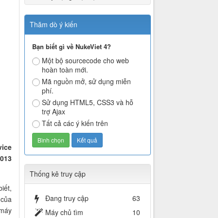
Thăm dò ý kiến
Bạn biết gì về NukeViet 4?
Một bộ sourcecode cho web
hoàn toàn mới.
Mã nguồn mở, sử dụng miễn
phí.
Sử dụng HTML5, CSS3 và hỗ
trợ Ajax
Tất cả các ý kiến trên
vice
2013
Thống kê truy cập
iết,
Đang truy cập
63
 của
 máy
Máy chủ tìm
10