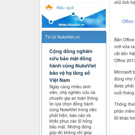
chủ tích h
Office
Tin từ NukeViet.vn
Bản Office
mới vừa ra
Cộng đồng nghiên
cải tiến h
cứu bảo mật đồng
Office 201
hành cùng NukeViet
Microsoft
bảo vệ hạ tầng số
đúng như 
Việt Nam
được phát 
Ngày càng nhiều sinh
viên, nhà nghiên cứu và
cuối tháng
chuyên gia an toàn thông
tin lựa chọn đồng hành
Thông thư
cùng NukeViet trong việc
phần mềm 
phát hiện, báo cáo và
lỗi khác hơ
khắc phục các lỗ hổng
bảo mật. Những đóng
góp đó không chỉ giúp