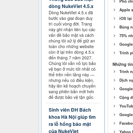
Phó chủ
dòng NukeViet 4.5.x
Apple s
Dòng NukeViet 4.5.x đã
bước vào giai đoạn duy
iOS lại
trì cuối vòng đời. Trang
Bùng n
này ghi nhận liên tục các
vấn đề bảo mật và cách
75% nh
chúng tôi xử lý để giữ an
Google 
toàn cho những website
còn ở lại trên dòng 4.5.x
Trình 
đến tháng 7 năm 2027.
Chúng tôi vẫn nỗ lực bảo
Những tin
vệ bạn ở mức tốt nhất có
Trình n
thể trên nền tảng này —
Dịch v
nhưng nếu có điều kiện,
hãy lên kế hoạch chuyển
Google 
sang phiên bản mới hơn
để được bảo vệ tận gốc.
Cộng đ
YouTub
Sinh viên ĐH Bách
Google 
khoa Hà Nội giúp tìm
Facebo
ra lỗ hổng bảo mật
của NukeViet
Yahoo 