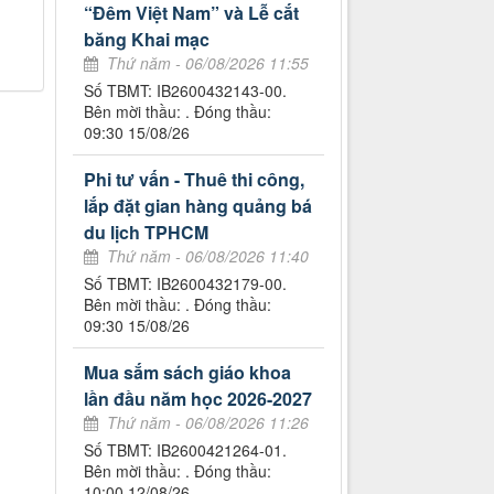
“Đêm Việt Nam” và Lễ cắt
băng Khai mạc
Thứ năm - 06/08/2026 11:55
Số TBMT: IB2600432143-00.
Bên mời thầu: . Đóng thầu:
09:30 15/08/26
Phi tư vấn - Thuê thi công,
lắp đặt gian hàng quảng bá
du lịch TPHCM
Thứ năm - 06/08/2026 11:40
Số TBMT: IB2600432179-00.
Bên mời thầu: . Đóng thầu:
09:30 15/08/26
Mua sắm sách giáo khoa
lần đầu năm học 2026-2027
Thứ năm - 06/08/2026 11:26
Số TBMT: IB2600421264-01.
Bên mời thầu: . Đóng thầu:
10:00 12/08/26