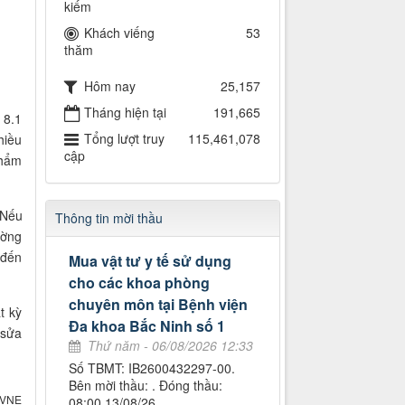
kiếm
Khách viếng
53
thăm
Hôm nay
25,157
Tháng hiện tại
191,665
 8.1
Tổng lượt truy
115,461,078
hiều
cập
phẩm
 Nếu
Thông tin mời thầu
ường
 đến
Mua vật tư y tế sử dụng
cho các khoa phòng
chuyên môn tại Bệnh viện
t kỳ
Đa khoa Bắc Ninh số 1
 sửa
Thứ năm - 06/08/2026 12:33
Số TBMT: IB2600432297-00.
Bên mời thầu: . Đóng thầu:
 VNE
08:00 13/08/26