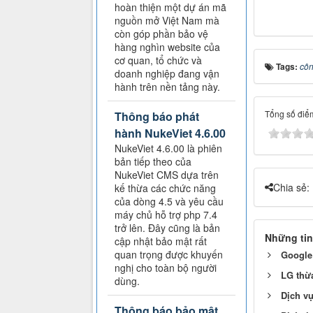
hoàn thiện một dự án mã
nguồn mở Việt Nam mà
còn góp phần bảo vệ
hàng nghìn website của
cơ quan, tổ chức và
Tags:
côn
doanh nghiệp đang vận
hành trên nền tảng này.
Tổng số điểm
Thông báo phát
hành NukeViet 4.6.00
NukeViet 4.6.00 là phiên
bản tiếp theo của
NukeViet CMS dựa trên
Chia sẻ:
kế thừa các chức năng
của dòng 4.5 và yêu cầu
máy chủ hỗ trợ php 7.4
trở lên. Đây cũng là bản
Những tin
cập nhật bảo mật rất
quan trọng được khuyến
Google 
nghị cho toàn bộ người
LG thừ
dùng.
Dịch vụ
Thông báo bảo mật