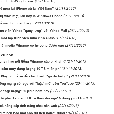
(25/11/2013)
 tịch BKAV nghỉ việc
(25/11/2013)
ẽ mua lại iPhone cũ tại Việt Nam?
(26/11/2013)
 bị vượt mặt, lần này là Windows Phone
(26/11/2013)
ổ mã độc ngân hàng
(26/11/2013)
ân viên Yahoo "quay lưng" với Yahoo Mail
(27/11/2013)
mời lập trình viên mua kính Glass
(27/11/2013)
phát media Winamp có hy vọng được cứu
 cũ hơn
(21/11/2013)
ghe nhạc nổi tiếng Winamp sắp bị khai tử
(21/11/2013)
ụ đám mây dung lượng 10 TB miễn phí
(21/11/2013)
Play có thể sẽ dần trở thành “gà đẻ trứng”
(20/11/2013)
ồng mạng sôi sục với "luật" mới trên YouTube
(20/11/2013)
e "sập mạng" 30 phút hôm nay
(20/11/2013)
bị phạt 17 triệu USD vì theo dõi người dùng
(20/11/2013)
ok nâng cấp tính năng chat nền web
(19/11/2013)
hứa hẹn bảo mật cho dữ liệu người dùng