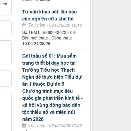
om.vn
Tư vấn khảo sát, lập báo
cáo nghiên cứu khả thi
Thứ năm - 06/08/2026 12:18
Số TBMT: IB2600430725-00.
Bên mời thầu: . Đóng thầu:
10:00 24/08/26
Gói thầu số 01: Mua sắm
trang thiết bị dạy học tại
Trường Tiểu học Thạch
Ngàn để thực hiện Tiểu dự
án 1 thuộc Dự án 5
Chương trình mục tiêu
quốc gia phát triển kinh tế -
xã hội vùng đồng bào dân
tộc thiểu số và miền núi
năm 2026
Thứ năm - 06/08/2026 12:08