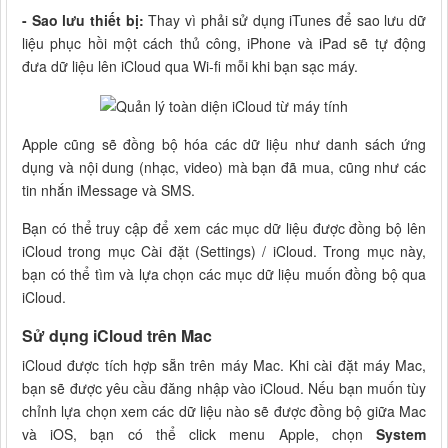
- Sao lưu thiết bị:
Thay vì phải sử dụng iTunes để sao lưu dữ
liệu phục hồi một cách thủ công, iPhone và iPad sẽ tự động
đưa dữ liệu lên iCloud qua Wi-fi mỗi khi bạn sạc máy.
Apple cũng sẽ đồng bộ hóa các dữ liệu như danh sách ứng
dụng và nội dung (nhạc, video) mà bạn đã mua, cũng như các
tin nhắn iMessage và SMS.
Bạn có thể truy cập để xem các mục dữ liệu được đồng bộ lên
iCloud trong mục Cài đặt (Settings) / iCloud. Trong mục này,
bạn có thể tìm và lựa chọn các mục dữ liệu muốn đồng bộ qua
iCloud.
Sử dụng iCloud trên Mac
iCloud được tích hợp sẵn trên máy Mac. Khi cài đặt máy Mac,
bạn sẽ được yêu cầu đăng nhập vào iCloud. Nếu bạn muốn tùy
chỉnh lựa chọn xem các dữ liệu nào sẽ được đồng bộ giữa Mac
và iOS, bạn có thể click menu Apple, chọn
System