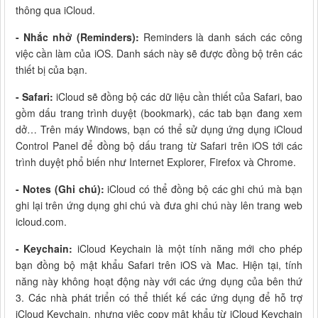
thông qua iCloud.
- Nhắc nhở (Reminders):
Reminders là danh sách các công
việc cần làm của iOS. Danh sách này sẽ được đồng bộ trên các
thiết bị của bạn.
- Safari:
iCloud sẽ đồng bộ các dữ liệu cần thiết của Safari, bao
gồm dấu trang trình duyệt (bookmark), các tab bạn đang xem
dở… Trên máy Windows, bạn có thể sử dụng ứng dụng iCloud
Control Panel để đồng bộ dấu trang từ Safari trên iOS tới các
trình duyệt phổ biến như Internet Explorer, Firefox và Chrome.
- Notes (Ghi chú):
iCloud có thể đồng bộ các ghi chú mà bạn
ghi lại trên ứng dụng ghi chú và đưa ghi chú này lên trang web
icloud.com.
- Keychain:
iCloud Keychain là một tính năng mới cho phép
bạn đồng bộ mật khẩu Safari trên iOS và Mac. Hiện tại, tính
năng này không hoạt động này với các ứng dụng của bên thứ
3. Các nhà phát triển có thể thiết kế các ứng dụng để hỗ trợ
iCloud Keychain, nhưng việc copy mật khẩu từ iCloud Keychain