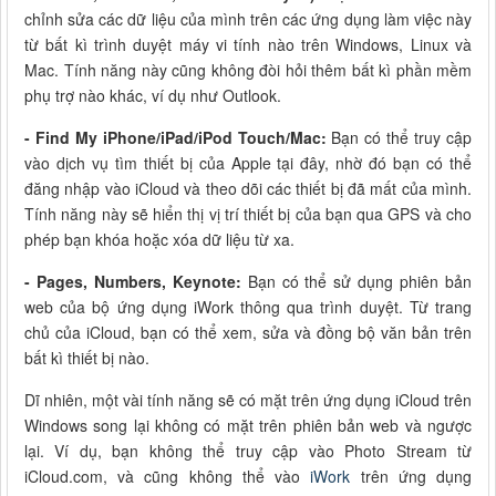
chỉnh sửa các dữ liệu của mình trên các ứng dụng làm việc này
từ bất kì trình duyệt máy vi tính nào trên Windows, Linux và
Mac. Tính năng này cũng không đòi hỏi thêm bất kì phần mềm
phụ trợ nào khác, ví dụ như Outlook.
- Find My iPhone/iPad/iPod Touch/Mac:
Bạn có thể truy cập
vào dịch vụ tìm thiết bị của Apple tại đây, nhờ đó bạn có thể
đăng nhập vào iCloud và theo dõi các thiết bị đã mất của mình.
Tính năng này sẽ hiển thị vị trí thiết bị của bạn qua GPS và cho
phép bạn khóa hoặc xóa dữ liệu từ xa.
- Pages, Numbers, Keynote:
Bạn có thể sử dụng phiên bản
web của bộ ứng dụng iWork thông qua trình duyệt. Từ trang
chủ của iCloud, bạn có thể xem, sửa và đồng bộ văn bản trên
bất kì thiết bị nào.
Dĩ nhiên, một vài tính năng sẽ có mặt trên ứng dụng iCloud trên
Windows song lại không có mặt trên phiên bản web và ngược
lại. Ví dụ, bạn không thể truy cập vào Photo Stream từ
iCloud.com, và cũng không thể vào
iWork
trên ứng dụng