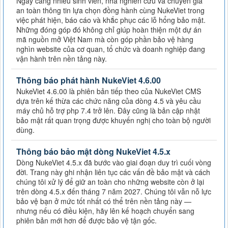
Ngày càng nhiều sinh viên, nhà nghiên cứu và chuyên gia
an toàn thông tin lựa chọn đồng hành cùng NukeViet trong
việc phát hiện, báo cáo và khắc phục các lỗ hổng bảo mật.
Những đóng góp đó không chỉ giúp hoàn thiện một dự án
mã nguồn mở Việt Nam mà còn góp phần bảo vệ hàng
nghìn website của cơ quan, tổ chức và doanh nghiệp đang
vận hành trên nền tảng này.
Thông báo phát hành NukeViet 4.6.00
NukeViet 4.6.00 là phiên bản tiếp theo của NukeViet CMS
dựa trên kế thừa các chức năng của dòng 4.5 và yêu cầu
máy chủ hỗ trợ php 7.4 trở lên. Đây cũng là bản cập nhật
bảo mật rất quan trọng được khuyến nghị cho toàn bộ người
dùng.
Thông báo bảo mật dòng NukeViet 4.5.x
Dòng NukeViet 4.5.x đã bước vào giai đoạn duy trì cuối vòng
đời. Trang này ghi nhận liên tục các vấn đề bảo mật và cách
chúng tôi xử lý để giữ an toàn cho những website còn ở lại
trên dòng 4.5.x đến tháng 7 năm 2027. Chúng tôi vẫn nỗ lực
bảo vệ bạn ở mức tốt nhất có thể trên nền tảng này —
nhưng nếu có điều kiện, hãy lên kế hoạch chuyển sang
phiên bản mới hơn để được bảo vệ tận gốc.