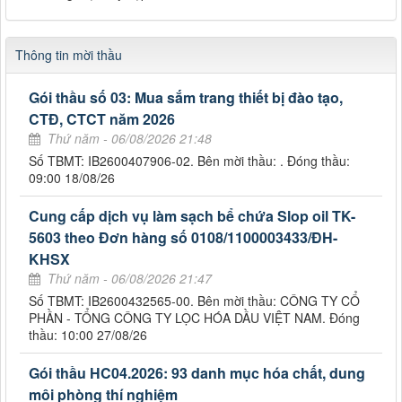
Thông tin mời thầu
Gói thầu số 03: Mua sắm trang thiết bị đào tạo,
CTĐ, CTCT năm 2026
Thứ năm - 06/08/2026 21:48
Số TBMT: IB2600407906-02. Bên mời thầu: . Đóng thầu:
09:00 18/08/26
Cung cấp dịch vụ làm sạch bể chứa Slop oil TK-
5603 theo Đơn hàng số 0108/1100003433/ĐH-
KHSX
Thứ năm - 06/08/2026 21:47
Số TBMT: IB2600432565-00. Bên mời thầu: CÔNG TY CỔ
PHẦN - TỔNG CÔNG TY LỌC HÓA DẦU VIỆT NAM. Đóng
thầu: 10:00 27/08/26
Gói thầu HC04.2026: 93 danh mục hóa chất, dung
môi phòng thí nghiệm