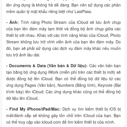
lên ứng dụng là không hề dễ dàng. Bạn nên sử dụng các phần
mềm quản lý mật khẩu riêng biệt như LastPass.
- Ảnh:
Tính năng Photo Stream của iCloud sẽ lưu ảnh chụp
của bạn lên đám mây tạm thời và đồng bộ ảnh chụp giữa các
thiết bị với nhau. Khác với các tính năng khác của iCloud, Photo
Stream không lưu trữ vĩnh viễn ảnh của bạn lên đám mây. Do
đó, bạn sẽ phải sử dụng các dịch vụ đám mây khác nếu muốn
lưu trữ ảnh lâu dài.
- Documents & Data (Văn bản & Dữ liệu):
Các văn bản bạn
tạo bằng bộ ứng dụng iWork (miễn phí trên các thiết bị mới) sẽ
được đồng bộ lên iCloud. Bạn có thể đồng bộ dữ liệu từ các
ứng dụng Pages (Văn bản), Numbers (Bảng tính), Keynote (Bài
trình bày) lên iCloud. Các ứng dụng khác cũng có thể đồng bộ
dữ liệu lên iCloud.
- Find My iPhone/iPad/Mac:
Dịch vụ tìm kiếm thiết bị iOS bị
mất/đánh cắp sẽ không gây tốn chỗ trên iCloud của bạn. Bạn
có thể truy cập vào icloud.com để tìm kiếm thiết bị của mình.