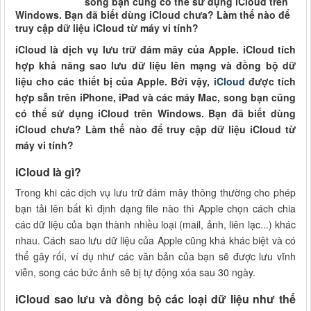
song bạn cũng có thể sử dụng iCloud trên
Windows. Bạn đã biết dùng iCloud chưa? Làm thế nào để
truy cập dữ liệu iCloud từ máy vi tính?
iCloud là dịch vụ lưu trữ đám mây của Apple. iCloud tích
hợp khả năng sao lưu dữ liệu lên mạng và đồng bộ dữ
liệu cho các thiết bị của Apple. Bởi vậy,
iCloud
được tích
hợp sẵn trên iPhone, iPad và các máy Mac, song bạn cũng
có thể sử dụng iCloud trên Windows. Bạn đã biết dùng
iCloud chưa? Làm thế nào để truy cập dữ liệu iCloud từ
máy vi tính?
iCloud là gì?
Trong khi các dịch vụ lưu trữ đám mây thông thường cho phép
bạn tải lên bất kì định dạng file nào thì Apple chọn cách chia
các dữ liệu của bạn thành nhiều loại (mail, ảnh, liên lạc...) khác
nhau. Cách sao lưu dữ liệu của Apple cũng khá khác biệt và có
thể gây rối, ví dụ như các văn bản của bạn sẽ được lưu vĩnh
viễn, song các bức ảnh sẽ bị tự động xóa sau 30 ngày.
iCloud sao lưu và đồng bộ các loại dữ liệu như thế