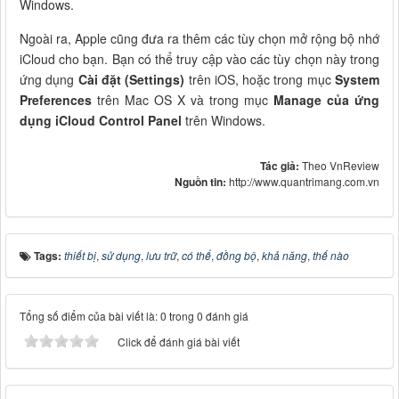
Windows.
Ngoài ra, Apple cũng đưa ra thêm các tùy chọn mở rộng bộ nhớ
iCloud cho bạn. Bạn có thể truy cập vào các tùy chọn này trong
ứng dụng
Cài đặt (Settings)
trên iOS, hoặc trong mục
System
Preferences
trên Mac OS X và trong mục
Manage của ứng
dụng iCloud Control Panel
trên Windows.
Tác giả:
Theo VnReview
Nguồn tin:
http://www.quantrimang.com.vn
Tags:
thiết bị
,
sử dụng
,
lưu trữ
,
có thể
,
đồng bộ
,
khả năng
,
thế nào
Tổng số điểm của bài viết là: 0 trong 0 đánh giá
Click để đánh giá bài viết