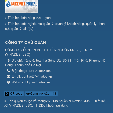
Tích hợp bán hàng trực tuyến
Tích hợp các nghiệp vụ quản lý (quản lý khách hàng, quản lý nhân
sự, quản lý tài liệu)
CÔNG TY CHỦ QUẢN
CÔNG TY CỔ PHẦN PHÁT TRIỂN NGUỒN MỞ VIỆT NAM
(
VINADES.,JSC
)
Địa chỉ:
Tầng 6, tòa nhà Sông Đà, Số 131 Trần Phú, Phường Hà
Đông, Thành phố Hà Nội.
Điện thoại:
+84-904885185
Email:
contact@vinades.vn
Website:
http://vinades.vn
QR-code
Đang truy cập: 148
© Bản quyền thuộc về
MangVN
.
Mã nguồn
NukeViet CMS
.
Thiết kế
bởi
VINADES.,JSC
.
|
Điều khoản sử dụng