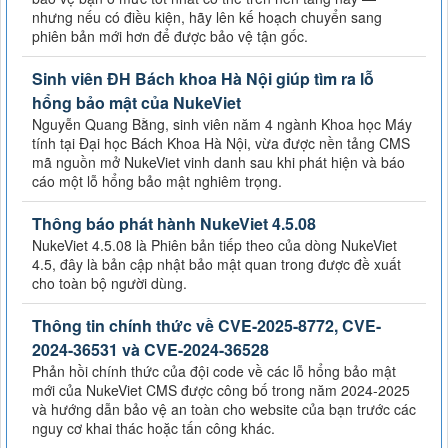
nhưng nếu có điều kiện, hãy lên kế hoạch chuyển sang
phiên bản mới hơn để được bảo vệ tận gốc.
Sinh viên ĐH Bách khoa Hà Nội giúp tìm ra lỗ
hổng bảo mật của NukeViet
Nguyễn Quang Bằng, sinh viên năm 4 ngành Khoa học Máy
tính tại Đại học Bách Khoa Hà Nội, vừa được nền tảng CMS
mã nguồn mở NukeViet vinh danh sau khi phát hiện và báo
cáo một lỗ hổng bảo mật nghiêm trọng.
Thông báo phát hành NukeViet 4.5.08
NukeViet 4.5.08 là Phiên bản tiếp theo của dòng NukeViet
4.5, đây là bản cập nhật bảo mật quan trong được đề xuất
cho toàn bộ người dùng.
Thông tin chính thức về CVE-2025-8772, CVE-
2024-36531 và CVE-2024-36528
Phản hồi chính thức của đội code về các lỗ hổng bảo mật
mới của NukeViet CMS được công bố trong năm 2024-2025
và hướng dẫn bảo vệ an toàn cho website của bạn trước các
nguy cơ khai thác hoặc tấn công khác.