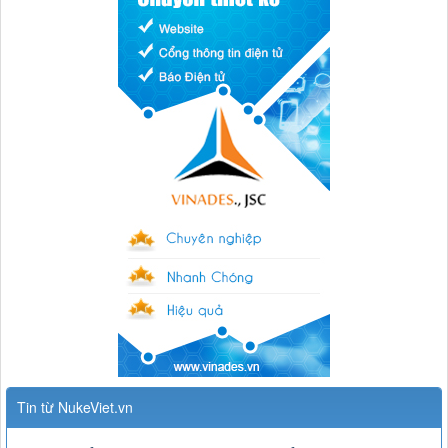
Tin từ NukeViet.vn