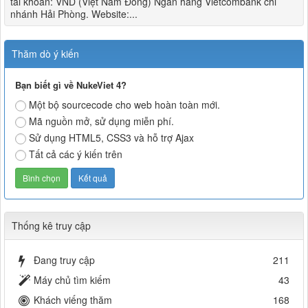
tài khoản: VND (Việt Nam Đồng) Ngân hàng Vietcombank chi
nhánh Hải Phòng. Website:...
Thăm dò ý kiến
Bạn biết gì về NukeViet 4?
Một bộ sourcecode cho web hoàn toàn mới.
Mã nguồn mở, sử dụng miễn phí.
Sử dụng HTML5, CSS3 và hỗ trợ Ajax
Tất cả các ý kiến trên
Thống kê truy cập
Đang truy cập
211
Máy chủ tìm kiếm
43
Khách viếng thăm
168