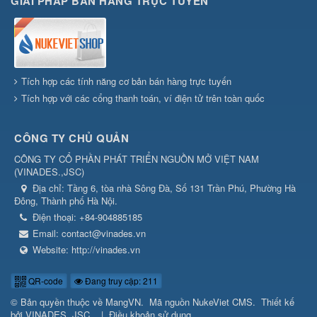
GIẢI PHÁP BÁN HÀNG TRỰC TUYẾN
Tích hợp các tính năng cơ bản bán hàng trực tuyến
Tích hợp với các cổng thanh toán, ví điện tử trên toàn quốc
CÔNG TY CHỦ QUẢN
CÔNG TY CỔ PHẦN PHÁT TRIỂN NGUỒN MỞ VIỆT NAM
(
VINADES.,JSC
)
Địa chỉ:
Tầng 6, tòa nhà Sông Đà, Số 131 Trần Phú, Phường Hà
Đông, Thành phố Hà Nội.
Điện thoại:
+84-904885185
Email:
contact@vinades.vn
Website:
http://vinades.vn
QR-code
Đang truy cập: 211
© Bản quyền thuộc về
MangVN
.
Mã nguồn
NukeViet CMS
.
Thiết kế
bởi
VINADES.,JSC
.
|
Điều khoản sử dụng