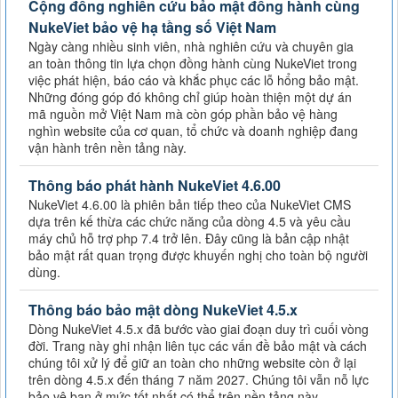
Cộng đồng nghiên cứu bảo mật đồng hành cùng
NukeViet bảo vệ hạ tầng số Việt Nam
Ngày càng nhiều sinh viên, nhà nghiên cứu và chuyên gia
an toàn thông tin lựa chọn đồng hành cùng NukeViet trong
việc phát hiện, báo cáo và khắc phục các lỗ hổng bảo mật.
Những đóng góp đó không chỉ giúp hoàn thiện một dự án
mã nguồn mở Việt Nam mà còn góp phần bảo vệ hàng
nghìn website của cơ quan, tổ chức và doanh nghiệp đang
vận hành trên nền tảng này.
Thông báo phát hành NukeViet 4.6.00
NukeViet 4.6.00 là phiên bản tiếp theo của NukeViet CMS
dựa trên kế thừa các chức năng của dòng 4.5 và yêu cầu
máy chủ hỗ trợ php 7.4 trở lên. Đây cũng là bản cập nhật
bảo mật rất quan trọng được khuyến nghị cho toàn bộ người
dùng.
Thông báo bảo mật dòng NukeViet 4.5.x
Dòng NukeViet 4.5.x đã bước vào giai đoạn duy trì cuối vòng
đời. Trang này ghi nhận liên tục các vấn đề bảo mật và cách
chúng tôi xử lý để giữ an toàn cho những website còn ở lại
trên dòng 4.5.x đến tháng 7 năm 2027. Chúng tôi vẫn nỗ lực
bảo vệ bạn ở mức tốt nhất có thể trên nền tảng này —