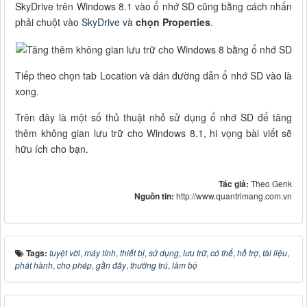
SkyDrive trên Windows 8.1 vào ổ nhớ SD cũng bằng cách nhấn
phải chuột vào
SkyDrive
và
chọn Properties
.
Tiếp theo chọn tab Location và dán đường dẫn ổ nhớ SD vào là
xong.
Trên đây là một số thủ thuật nhỏ sử dụng ổ nhớ SD để tăng
thêm không gian lưu trữ cho Windows 8.1, hi vọng bài viết sẽ
hữu ích cho bạn.
Tác giả:
Theo Genk
Nguồn tin:
http://www.quantrimang.com.vn
Tags:
tuyệt vời
,
máy tính
,
thiết bị
,
sử dụng
,
lưu trữ
,
có thể
,
hỗ trợ
,
tài liệu
,
phát hành
,
cho phép
,
gần đây
,
thường trú
,
làm bộ