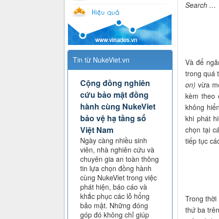
Search …
Tin từ NukeViet.vn
Và để ngă
trong quá 
Cộng đồng nghiên
on)
vừa mới
cứu bảo mật đồng
kèm theo 
hành cùng NukeViet
không hiển
bảo vệ hạ tầng số
khi phát 
Việt Nam
chọn tại c
Ngày càng nhiều sinh
tiếp tục cá
viên, nhà nghiên cứu và
chuyên gia an toàn thông
tin lựa chọn đồng hành
cùng NukeViet trong việc
phát hiện, báo cáo và
khắc phục các lỗ hổng
Trong thời
bảo mật. Những đóng
thứ ba trê
góp đó không chỉ giúp