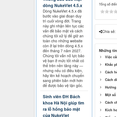
Tổng số điểm
dòng NukeViet 4.5.x
Dòng NukeViet 4.5.x đã
bước vào giai đoạn duy
trì cuối vòng đời. Trang
này ghi nhận liên tục các
vấn đề bảo mật và cách
Chia sẻ:
chúng tôi xử lý để giữ an
toàn cho những website
còn ở lại trên dòng 4.5.x
Những tin
đến tháng 7 năm 2027.
Chúng tôi vẫn nỗ lực bảo
Việc cầ
vệ bạn ở mức tốt nhất có
Khắc ph
thể trên nền tảng này —
nhưng nếu có điều kiện,
Cách h
hãy lên kế hoạch chuyển
Cách di
sang phiên bản mới hơn
để được bảo vệ tận gốc.
Hướng 
Một số
Sinh viên ĐH Bách
Cách c
khoa Hà Nội giúp tìm
ra lỗ hổng bảo mật
Kích h
của NukeViet