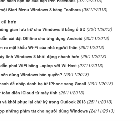
(07/12/2013)
anh sách bạn bè của bạn trên Facebook
(08/12/2013)
 một Start Menu Windows 8 bằng Toolbars
 cũ hơn
(30/11/2013)
hông gian lưu trữ cho Windows 8 bằng ổ SD
(30/11/2013)
ẫn cài đặt Offiline cho ứng dụng Android
(29/11/2013)
m ra mật khẩu Wi-Fi của nhà người thân
(28/11/2013)
áy tính Windows 8 khởi động nhanh hơn
(27/11/2013)
dẫn phát WiFi bằng Laptop với Wi-Host
(26/11/2013)
o nên dùng Windows bản quyền?
(26/11/2013)
hanh để nhập danh bạ từ iPhone sang Gmail
(26/11/2013)
 toàn diện iCloud từ máy tính
(25/11/2013)
 và khôi phục lại chữ ký trong Outlook 2013
(24/11/2013)
ợp những phím tắt cho người dùng Windows