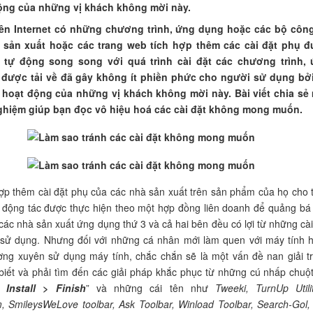
ộng của những vị khách không mời này.
trên Internet có những chương trình, ứng dụng hoặc các bộ côn
sản xuất hoặc các trang web tích hợp thêm các cài đặt phụ 
 tự động song song với quá trình cài đặt các chương trình,
được tải về đã gây không ít phiền phức cho người sử dụng bở
 hoạt động của những vị khách không mời này. Bài viết chia sẻ
ghiệm giúp bạn đọc vô hiệu hoá các cài đặt không mong muốn.
hợp thêm cài đặt phụ của các nhà sản xuất trên sản phẩm của họ cho 
 động tác được thực hiện theo một hợp đồng liên doanh để quảng bá
ác nhà sản xuất ứng dụng thứ 3 và cả hai bên đều có lợi từ những cài
 sử dụng. Nhưng đối với những cá nhân mới làm quen với máy tính 
ờng xuyên sử dụng máy tính, chắc chắn sẽ là một vấn đề nan giải t
biết và phải tìm đến các giải pháp khắc phục từ những cú nhấp chuột
Install > Finish
” và những cái tên như
Tweeki, TurnUp Utilit
, SmileysWeLove toolbar, Ask Toolbar, Winload Toolbar, Search-Gol,