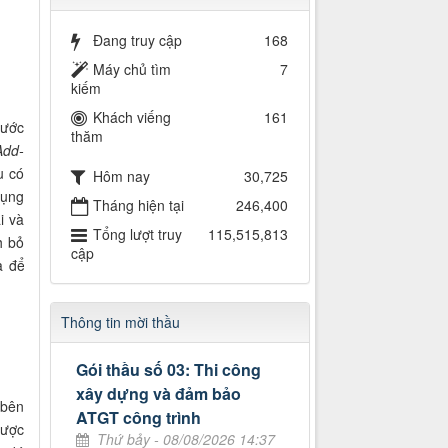
Đang truy cập
168
Máy chủ tìm
7
kiếm
Khách viếng
161
bước
thăm
Add-
u có
Hôm nay
30,725
dụng
Tháng hiện tại
246,400
i và
Tổng lượt truy
115,515,813
h bỏ
cập
a để
Thông tin mời thầu
Gói thầu số 03: Thi công
xây dựng và đảm bảo
 bên
ATGT công trình
được
Thứ bảy - 08/08/2026 14:37