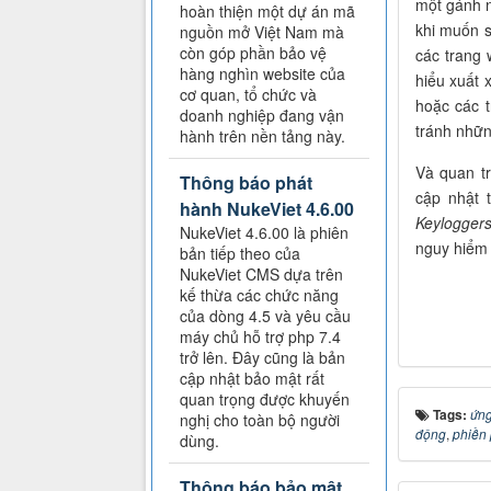
một gánh n
hoàn thiện một dự án mã
khi muốn 
nguồn mở Việt Nam mà
còn góp phần bảo vệ
các trang 
hàng nghìn website của
hiểu xuất 
cơ quan, tổ chức và
hoặc các t
doanh nghiệp đang vận
tránh những
hành trên nền tảng này.
Và quan tr
Thông báo phát
cập nhật 
hành NukeViet 4.6.00
Keylogger
NukeViet 4.6.00 là phiên
nguy hiểm 
bản tiếp theo của
NukeViet CMS dựa trên
kế thừa các chức năng
của dòng 4.5 và yêu cầu
máy chủ hỗ trợ php 7.4
trở lên. Đây cũng là bản
cập nhật bảo mật rất
quan trọng được khuyến
Tags:
ứn
nghị cho toàn bộ người
động
,
phiền
dùng.
Thông báo bảo mật