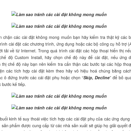
n chặn các cài đặt không mong muốn bạn hãy kiểm tra thật kỹ các 
trình cài đặt các chương trình, ứng dụng hoặc các bộ công cụ hỗ trợ (
 tải về từ Internet. Trong quá trình cài đặt các hộp thoại hiển thị nế
chế độ Custom Install, hãy chọn chế độ này để cài đặt, nếu ứng 
 thị chế độ này bạn nên kiểm tra cẩn thận các bước tại các hộp thoạ
hiện các tích hợp cài đặt kèm theo hãy vô hiệu hoá chúng bằng các
ác ô đứng trước các cái đặt phụ hoặc chọn “
Skip, Decline
” để bỏ qu
c bước kế tiếp.
 buổi kinh tế suy thoái việc tích hợp các cài đặt phụ của các ứng dụng
n sản phẩm được cung cấp từ các nhà sản xuất sẽ giúp họ giải quyết 