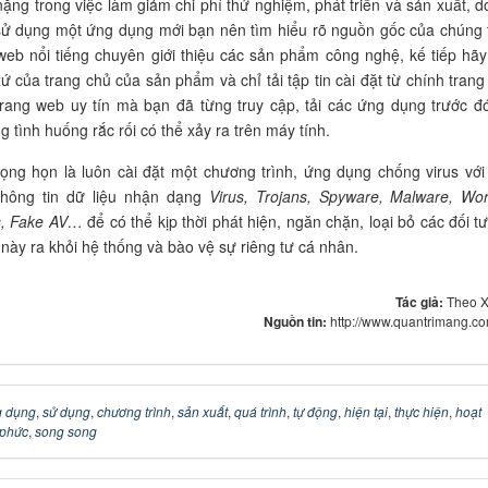
ặng trong việc làm giảm chi phí thử nghiệm, phát triển và sản xuất, d
sử dụng một ứng dụng mới bạn nên tìm hiểu rõ nguồn gốc của chúng 
web nổi tiếng chuyên giới thiệu các sản phẩm công nghệ, kế tiếp hãy
xứ của trang chủ của sản phẩm và chỉ tải tập tin cài đặt từ chính trang
rang web uy tín mà bạn đã từng truy cập, tải các ứng dụng trước đ
 tình huống rắc rối có thể xảy ra trên máy tính.
ọng họn là luôn cài đặt một chương trình, ứng dụng chống virus với
thông tin dữ liệu nhận dạng
Virus, Trojans, Spyware, Malware, Wo
s, Fake AV…
để có thể kịp thời phát hiện, ngăn chặn, loại bỏ các đối t
này ra khỏi hệ thống và bào vệ sự riêng tư cá nhân.
Tác giả:
Theo 
Nguồn tin:
http://www.quantrimang.c
g dụng
,
sử dụng
,
chương trình
,
sản xuất
,
quá trình
,
tự động
,
hiện tại
,
thực hiện
,
hoạt
 phức
,
song song