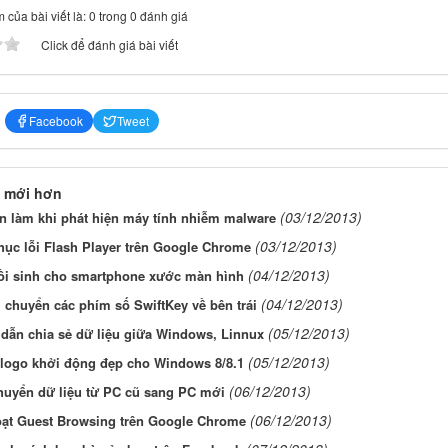
 của bài viết là: 0 trong 0 đánh giá
Click để đánh giá bài viết
Facebook
Tweet
 mới hơn
(03/12/2013)
n làm khi phát hiện máy tính nhiễm malware
(03/12/2013)
ục lỗi Flash Player trên Google Chrome
(04/12/2013)
ồi sinh cho smartphone xước màn hình
(04/12/2013)
 chuyển các phím số SwiftKey về bên trái
(05/12/2013)
dẫn chia sẻ dữ liệu giữa Windows, Linnux
(05/12/2013)
 logo khởi động đẹp cho Windows 8/8.1
(06/12/2013)
huyển dữ liệu từ PC cũ sang PC mới
(06/12/2013)
oạt Guest Browsing trên Google Chrome