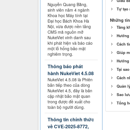
Giấu d
Nguyễn Quang Bằng,
Tự tạo
sinh viên năm 4 ngành
Khoa học Máy tính tại
Những tin
Đại học Bách Khoa Hà
Nội, vừa được nền tảng
Tăng k
CMS mã nguồn mở
Hướng d
NukeViet vinh danh sau
khi phát hiện và báo cáo
Cách tì
một lỗ hổng bảo mật
Giúp m
nghiêm trọng.
Hướng 
Thông báo phát
Tại sa
hành NukeViet 4.5.08
Cách n
NukeViet 4.5.08 là Phiên
bản tiếp theo của dòng
Quản lý
NukeViet 4.5, đây là bản
Sao lưu
cập nhật bảo mật quan
trong được đề xuất cho
Tổng h
toàn bộ người dùng.
Thông tin chính thức
về CVE-2025-8772,