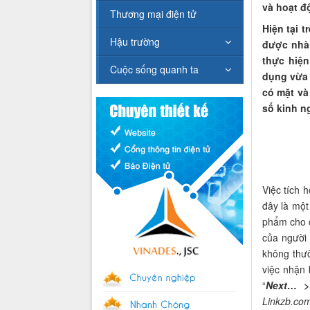
và hoạt đ
Thương mại điện tử
Hiện tại 
Hậu trường
được nhà 
thực hiện
Cuộc sống quanh ta
dụng vừa 
có mặt và
số kinh n
Việc tích 
đây là một
phẩm cho c
của người
không thư
việc nhận 
“
Next… > 
Linkzb.com