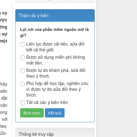
g cụ
Thăm dò ý kiến
được
 ứng
Lợi ích của phần mềm nguồn mở là
i sự
gì?
 một
Liên tục được cải tiến, sửa đổi
bởi cả thế giới.
Được sử dụng miễn phí không
mất tiền.
Được tự do khám phá, sửa đổi
theo ý thích.
Phù hợp để học tập, nghiên cứu
thấy
vì được tự do sửa đổi theo ý
 sản
thích.
 đặt
Tất cả các ý kiến trên
hoặc
rong
 với
ies,
 Do-
Thống kê truy cập