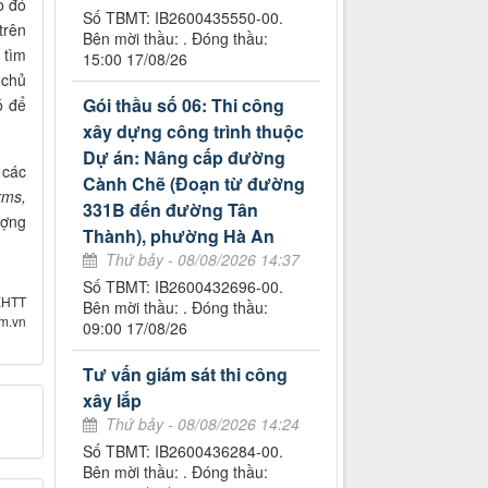
o đó
Số TBMT: IB2600435550-00.
trên
Bên mời thầu: . Đóng thầu:
 tìm
15:00 17/08/26
 chủ
Gói thầu số 06: Thi công
ó để
xây dựng công trình thuộc
Dự án: Nâng cấp đường
 các
Cành Chẽ (Đoạn từ đường
rms,
331B đến đường Tân
ượng
Thành), phường Hà An
Thứ bảy - 08/08/2026 14:37
Số TBMT: IB2600432696-00.
XHTT
Bên mời thầu: . Đóng thầu:
om.vn
09:00 17/08/26
Tư vấn giám sát thi công
xây lắp
Thứ bảy - 08/08/2026 14:24
Số TBMT: IB2600436284-00.
Bên mời thầu: . Đóng thầu: