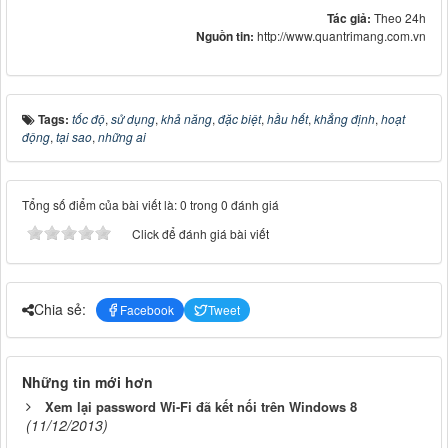
Tác giả:
Theo 24h
Nguồn tin:
http://www.quantrimang.com.vn
Tags:
tốc độ
,
sử dụng
,
khả năng
,
đặc biệt
,
hầu hết
,
khẳng định
,
hoạt
động
,
tại sao
,
những ai
Tổng số điểm của bài viết là: 0 trong 0 đánh giá
Click để đánh giá bài viết
Chia sẻ:
Facebook
Tweet
Những tin mới hơn
Xem lại password Wi-Fi đã kết nối trên Windows 8
(11/12/2013)