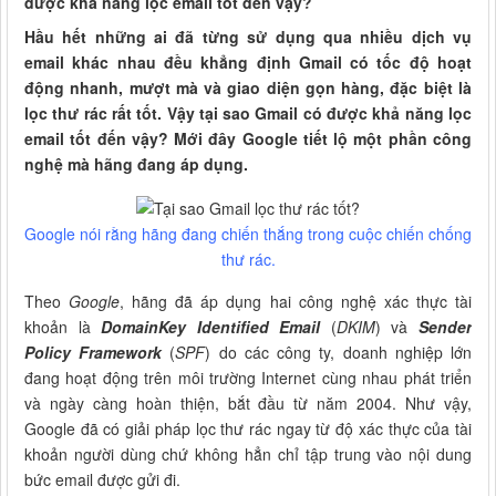
được khả năng lọc email tốt đến vậy?
Hầu hết những ai đã từng sử dụng qua nhiều dịch vụ
email khác nhau đều khẳng định Gmail có tốc độ hoạt
động nhanh, mượt mà và giao diện gọn hàng, đặc biệt là
lọc thư rác rất tốt. Vậy tại sao Gmail có được khả năng lọc
email tốt đến vậy? Mới đây Google tiết lộ một phần công
nghệ mà hãng đang áp dụng.
Google nói rằng hãng đang chiến thắng trong cuộc chiến chống
thư rác.
Theo
Google
, hãng đã áp dụng hai công nghệ xác thực tài
khoản là
DomainKey Identified Email
(
DKIM
) và
Sender
Policy Framework
(
SPF
) do các công ty, doanh nghiệp lớn
đang hoạt động trên môi trường Internet cùng nhau phát triển
và ngày càng hoàn thiện, bắt đầu từ năm 2004. Như vậy,
Google đã có giải pháp lọc thư rác ngay từ độ xác thực của tài
khoản người dùng chứ không hẳn chỉ tập trung vào nội dung
bức email được gửi đi.