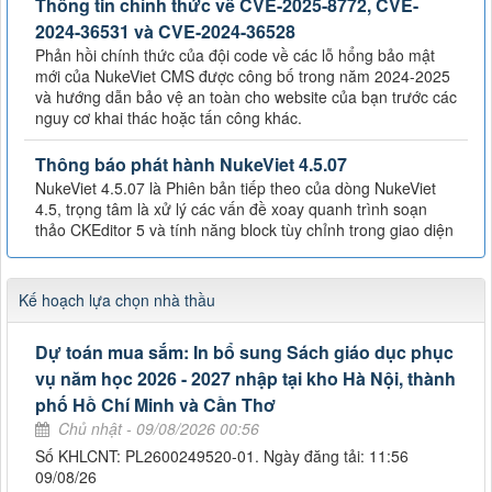
Thông tin chính thức về CVE-2025-8772, CVE-
2024-36531 và CVE-2024-36528
Phản hồi chính thức của đội code về các lỗ hổng bảo mật
mới của NukeViet CMS được công bố trong năm 2024-2025
và hướng dẫn bảo vệ an toàn cho website của bạn trước các
nguy cơ khai thác hoặc tấn công khác.
Thông báo phát hành NukeViet 4.5.07
NukeViet 4.5.07 là Phiên bản tiếp theo của dòng NukeViet
4.5, trọng tâm là xử lý các vấn đề xoay quanh trình soạn
thảo CKEditor 5 và tính năng block tùy chỉnh trong giao diện
Kế hoạch lựa chọn nhà thầu
Dự toán mua sắm: In bổ sung Sách giáo dục phục
vụ năm học 2026 - 2027 nhập tại kho Hà Nội, thành
phố Hồ Chí Minh và Cần Thơ
Chủ nhật - 09/08/2026 00:56
Số KHLCNT: PL2600249520-01. Ngày đăng tải: 11:56
09/08/26