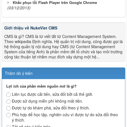
Khắc phục lỗi Flash Player trên Google Chrome
(03/12/2013)
Giới thiệu về NukeViet CMS
CMS là gì? CMS là từ viết tắt từ Content Management System.
Theo wikipedia Định nghĩa. Hệ quản trị nội dung, cũng được gọi là
hệ thống quản lý nội dung hay CMS (từ Content Management
System của tiếng Anh) là phần mềm để tổ chức và tạo môi trường
cộng tác thuận lợi nhằm mục đích xây dựng một hệ...
Thăm dò ý kiến
Lợi ích của phần mềm nguồn mở là gì?
Liên tục được cải tiến, sửa đổi bởi cả thế giới.
Được sử dụng miễn phí không mất tiền.
Được tự do khám phá, sửa đổi theo ý thích.
Phù hợp để học tập, nghiên cứu vì được tự do sửa đổi theo
ý thích.
Tất cả các ý kiến trên