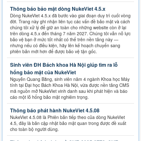
Thông báo bảo mật dòng NukeViet 4.5.x
Dòng NukeViet 4.5.x đã bước vào giai đoạn duy trì cuối vòng
đời. Trang này ghi nhận liên tục các vấn đề bảo mật và cách
chúng tôi xử lý để giữ an toàn cho những website còn ở lại
trên dòng 4.5.x đến tháng 7 năm 2027. Chúng tôi vẫn nỗ lực
bảo vệ bạn ở mức tốt nhất có thể trên nền tảng này —
nhưng nếu có điều kiện, hãy lên kế hoạch chuyển sang
phiên bản mới hơn để được bảo vệ tận gốc.
Sinh viên ĐH Bách khoa Hà Nội giúp tìm ra lỗ
hổng bảo mật của NukeViet
Nguyễn Quang Bằng, sinh viên năm 4 ngành Khoa học Máy
tính tại Đại học Bách Khoa Hà Nội, vừa được nền tảng CMS
mã nguồn mở NukeViet vinh danh sau khi phát hiện và báo
cáo một lỗ hổng bảo mật nghiêm trọng.
Thông báo phát hành NukeViet 4.5.08
NukeViet 4.5.08 là Phiên bản tiếp theo của dòng NukeViet
4.5, đây là bản cập nhật bảo mật quan trong được đề xuất
cho toàn bộ người dùng.