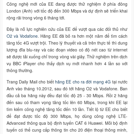
Công nghệ mới của EE đang được thử nghiệm ở phía đông
London (Anh) với tốc độ đến 300 Mbps và dự định sẽ triển khai
rộng rãi trong vòng 6 tháng tới.
Đây là nỗ lực nghiên cứu của EE để vượt qua các đối thủ như
O2 và Vodafone
. Hãng EE đã bỏ ra hơn một năm để tìm cách
tăng tốc 4G vượt trội. Theo lý thuyết và cả trên thực tế thì dung
lượng đĩa blu-ray và các đoạn video có độ nét cao từ internet
sẽ được tải xuống chỉ trong vòng vài giây. Thử nghiệm trên dịch
vụ BBC iPlayer cho thấy dịch vụ mới nhanh hơn 4 lần so với
thông thường.
Trang Daily Mail cho biết
hãng EE cho ra đời mạng 4G
tại nước
Anh vào tháng 10.2012, sau đó tới hãng O2 và Vodafone. Ban
đầu cả ba hãng này đều đạt tốc độ 25 - 30 Mbps. Rồi 2 hãng
đến sau có tham vọng tăng tốc lên 60 Mbps, trong khi EE lại
tìm kiếm công nghệ tăng tốc đến 10 lần. Tiết lộ từ EE cho biết
để đạt được tốc độ 300 Mbps, họ dùng công nghệ LTE-
Advanced thông qua bộ định tuyến CAT 6 Huawei. Mỗi bộ định
tuyến có thể cung cấp thông tin cho 20 điện thoại thông minh,