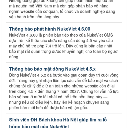
Những đóng góp đó không chỉ giúp hoàn thiện một dự án
mã nguồn mở Việt Nam mà còn góp phần bảo vệ hàng
nghìn website của cơ quan, tổ chức và doanh nghiệp đang
vận hành trên nền tảng này.
Thông báo phát hành NukeViet 4.6.00
NukeViet 4.6.00 là phiên bản tiếp theo của NukeViet CMS
dựa trên kế thừa các chức năng của dòng 4.5 và yêu cầu
máy chủ hỗ trợ php 7.4 trở lên. Đây cũng là bản cập nhật
bảo mật rất quan trọng được khuyến nghị cho toàn bộ người
dùng.
Thông báo bảo mật dòng NukeViet 4.5.x
Dòng NukeViet 4.5.x đã bước vào giai đoạn duy trì cuối vòng
đời. Trang này ghi nhận liên tục các vấn đề bảo mật và cách
chúng tôi xử lý để giữ an toàn cho những website còn ở lại
trên dòng 4.5.x đến tháng 7 năm 2027. Chúng tôi vẫn nỗ lực
bảo vệ bạn ở mức tốt nhất có thể trên nền tảng này —
nhưng nếu có điều kiện, hãy lên kế hoạch chuyển sang
phiên bản mới hơn để được bảo vệ tận gốc.
Sinh viên ĐH Bách khoa Hà Nội giúp tìm ra lỗ
hổng bảo mật của NukeViet