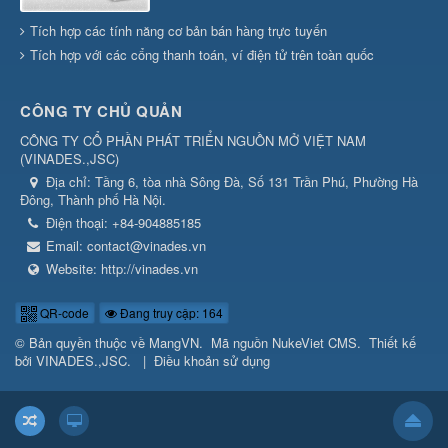
Tích hợp các tính năng cơ bản bán hàng trực tuyến
Tích hợp với các cổng thanh toán, ví điện tử trên toàn quốc
CÔNG TY CHỦ QUẢN
CÔNG TY CỔ PHẦN PHÁT TRIỂN NGUỒN MỞ VIỆT NAM
(
VINADES.,JSC
)
Địa chỉ:
Tầng 6, tòa nhà Sông Đà, Số 131 Trần Phú, Phường Hà
Đông, Thành phố Hà Nội.
Điện thoại:
+84-904885185
Email:
contact@vinades.vn
Website:
http://vinades.vn
QR-code
Đang truy cập: 164
© Bản quyền thuộc về
MangVN
.
Mã nguồn
NukeViet CMS
.
Thiết kế
bởi
VINADES.,JSC
.
|
Điều khoản sử dụng