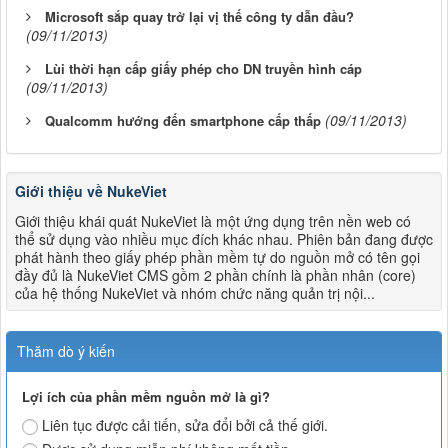
Microsoft sắp quay trở lại vị thế công ty dẫn đầu?
(09/11/2013)
Lùi thời hạn cấp giấy phép cho DN truyền hình cáp
(09/11/2013)
(09/11/2013)
Qualcomm hướng đến smartphone cấp thấp
Giới thiệu về NukeViet
Giới thiệu khái quát NukeViet là một ứng dụng trên nền web có
thể sử dụng vào nhiều mục đích khác nhau. Phiên bản đang được
phát hành theo giấy phép phần mềm tự do nguồn mở có tên gọi
đầy đủ là NukeViet CMS gồm 2 phần chính là phần nhân (core)
của hệ thống NukeViet và nhóm chức năng quản trị nội...
Thăm dò ý kiến
Lợi ích của phần mềm nguồn mở là gì?
Liên tục được cải tiến, sửa đổi bởi cả thế giới.