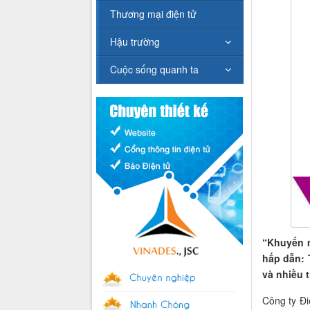
Thương mại điện tử
Hậu trường
Cuộc sống quanh ta
“Khuyến 
hấp dẫn: 
và nhiều 
Công ty Đi