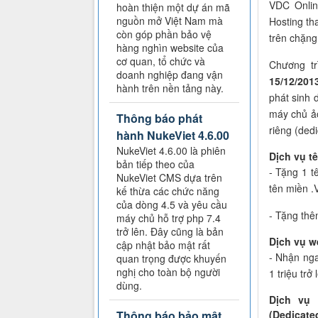
VDC Onlin
hoàn thiện một dự án mã
nguồn mở Việt Nam mà
Hosting th
còn góp phần bảo vệ
trên chặn
hàng nghìn website của
cơ quan, tổ chức và
Chương tr
doanh nghiệp đang vận
15/12/201
hành trên nền tảng này.
phát sinh 
máy chủ ảo
Thông báo phát
riêng (dedi
hành NukeViet 4.6.00
NukeViet 4.6.00 là phiên
Dịch vụ t
bản tiếp theo của
- Tặng 1 t
NukeViet CMS dựa trên
tên miền .
kế thừa các chức năng
của dòng 4.5 và yêu cầu
- Tặng thê
máy chủ hỗ trợ php 7.4
trở lên. Đây cũng là bản
Dịch vụ w
cập nhật bảo mật rất
- Nhận nga
quan trọng được khuyến
nghị cho toàn bộ người
1 triệu trở 
dùng.
Dịch vụ 
(Dedicate
Thông báo bảo mật