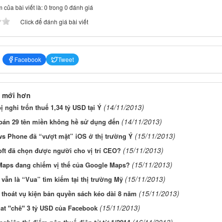
 của bài viết là: 0 trong 0 đánh giá
Click để đánh giá bài viết
Facebook
Tweet
 mới hơn
(14/11/2013)
ị nghi trốn thuế 1,34 tỷ USD tại Ý
(14/11/2013)
bán 29 tên miền không hề sử dụng đến
(15/11/2013)
s Phone đã “vượt mặt” iOS ở thị trường Ý
(15/11/2013)
ft đã chọn được người cho vị trí CEO?
(15/11/2013)
Maps đang chiếm vị thế của Google Maps?
(15/11/2013)
vẫn là “Vua” tìm kiếm tại thị trường Mỹ
(15/11/2013)
thoát vụ kiện bản quyền sách kéo dài 8 năm
(15/11/2013)
at "chê" 3 tỷ USD của Facebook
(16/11/2013)