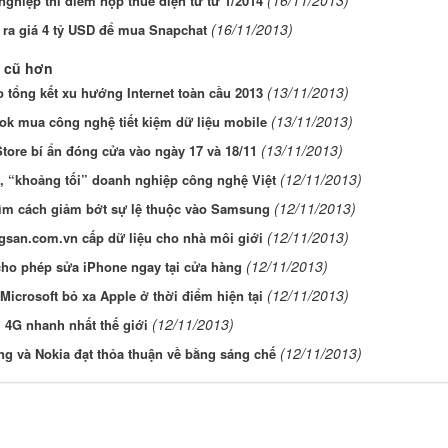
ghiệp thí điểm nộp thuế điện tử từ 1/2014
(16/11/2013)
 ra giá 4 tỷ USD để mua Snapchat
 cũ hơn
(13/11/2013)
 tổng kết xu hướng Internet toàn cầu 2013
(13/11/2013)
ok mua công nghệ tiết kiệm dữ liệu mobile
(13/11/2013)
tore bí ẩn đóng cửa vào ngày 17 và 18/11
(12/11/2013)
, “khoảng tối” doanh nghiệp công nghệ Việt
(12/11/2013)
tìm cách giảm bớt sự lệ thuộc vào Samsung
(12/11/2013)
gsan.com.vn cấp dữ liệu cho nhà môi giới
(12/11/2013)
cho phép sửa iPhone ngay tại cửa hàng
(12/11/2013)
Microsoft bỏ xa Apple ở thời điểm hiện tại
(12/11/2013)
 4G nhanh nhất thế giới
(12/11/2013)
g và Nokia đạt thỏa thuận về bằng sáng chế