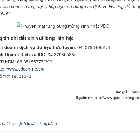
o các khách hàng, đại lý tiếp cận, sử dụng các dịch vụ Hosting dễ dàn
nhất”.
tin chi tiết xin vui lòng liên hệ:
h doanh dịch vụ dữ liệu trực tuyến
: 04. 37931062 /3
h Doanh Dịch vụ IDC
: 04.37930538/9
 TP.HCM
: 08.35155777/999
ttp://www.vdconline.vn/
ỗ trợ: 19001570
Tác giả:
Theo
Nguồn tin:
http://www.quantrimang.c
h nhật
,
cơ hội
,
hấp dẫn
,
tưng bừng