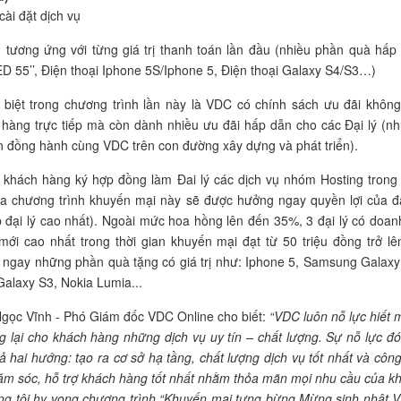
cài đặt dịch vụ
 tương ứng với từng giá trị thanh toán lần đầu (nhiều phần quà hấp
ED 55’’, Điện thoại Iphone 5S/Iphone 5, Điện thoại Galaxy S4/S3…)
biệt trong chương trình lần này là VDC có chính sách ưu đãi không
hàng trực tiếp mà còn dành nhiều ưu đãi hấp dẫn cho các Đại lý (n
ôn đồng hành cùng VDC trên con đường xây dựng và phát triển).
 khách hàng ký hợp đồng làm Đai lý các dịch vụ nhóm Hosting trong 
ra chương trình khuyến mại này sẽ được hưởng ngay quyền lợi của đạ
 đại lý cao nhất). Ngoài mức hoa hồng lên đến 35%, 3 đại lý có doan
 mới cao nhất trong thời gian khuyến mại đạt từ 50 triệu đồng trở lê
ngay những phần quà tặng có giá trị như: Iphone 5, Samsung Galaxy
laxy S3, Nokia Lumia...
gọc Vĩnh - Phó Giám đốc VDC Online cho biết:
“VDC luôn nỗ lực hiết 
lại cho khách hàng những dịch vụ uy tín – chất lượng. Sự nỗ lực đó
cả hai hướng: tạo ra cơ sở hạ tầng, chất lượng dịch vụ tốt nhất và công
ăm sóc, hỗ trợ khách hàng tốt nhất nhằm thỏa mãn mọi nhu cầu của k
ng tôi hy vọng chương trình “Khuyến mại tưng bừng Mừng sinh nhật 