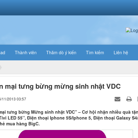
oad
Thành viên
Thăm dò ý kiến
Tìm kiếm
Liên hệ
n mại tưng bừng mừng sinh nhật VDC
4/11/2013 03:57
ại tưng bừng Mừng sinh nhật VDC” – Cơ hội nhận nhiều quà tặ
ivi LED 55’’, Điện thoại Iphone 5S/Iphone 5, Điện thoại Galaxy S4
thẻ mua hàng BigC.