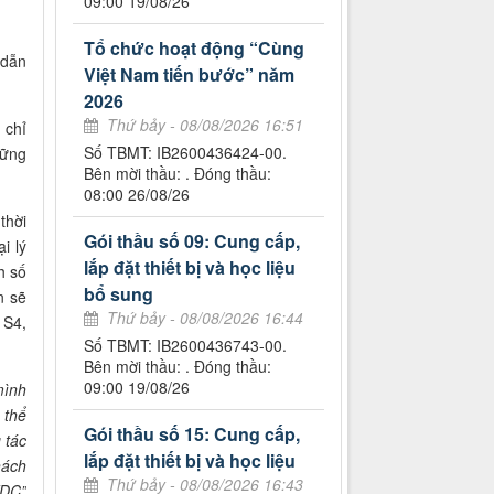
09:00 19/08/26
Tổ chức hoạt động “Cùng
 dẫn
Việt Nam tiến bước” năm
2026
Thứ bảy - 08/08/2026 16:51
 chỉ
Số TBMT: IB2600436424-00.
hững
Bên mời thầu: . Đóng thầu:
08:00 26/08/26
thời
Gói thầu số 09: Cung cấp,
i lý
lắp đặt thiết bị và học liệu
h số
bổ sung
n sẽ
Thứ bảy - 08/08/2026 16:44
 S4,
Số TBMT: IB2600436743-00.
Bên mời thầu: . Đóng thầu:
09:00 19/08/26
mình
 thể
Gói thầu số 15: Cung cấp,
 tác
lắp đặt thiết bị và học liệu
hách
Thứ bảy - 08/08/2026 16:43
VDC”