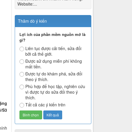
Website:...
Thăm dò ý kiến
Lợi ích của phần mềm nguồn mở là
gì?
Liên tục được cải tiến, sửa đổi
bởi cả thế giới.
Được sử dụng miễn phí không
mất tiền.
Được tự do khám phá, sửa đổi
theo ý thích.
Phù hợp để học tập, nghiên cứu
vì được tự do sửa đổi theo ý
thích.
tặng
Tất cả các ý kiến trên
4/S3
hính