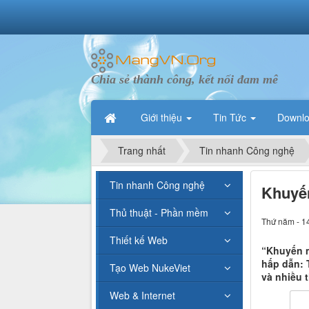
Chia sẻ thành công, kết nối đam mê
Giới thiệu
Tin Tức
Downl
Trang nhất
Tin nhanh Công nghệ
Tin nhanh Công nghệ
Khuyế
Thủ thuật - Phần mềm
Thứ năm - 1
Thiết kế Web
“Khuyến m
hấp dẫn: T
Tạo Web NukeViet
và nhiều 
Web & Internet