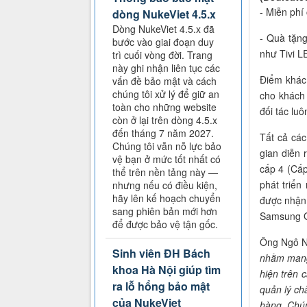
- Miễn phí 
dòng NukeViet 4.5.x
Dòng NukeViet 4.5.x đã
- Quà tặng
bước vào giai đoạn duy
như Tivi L
trì cuối vòng đời. Trang
này ghi nhận liên tục các
Điểm khác 
vấn đề bảo mật và cách
chúng tôi xử lý để giữ an
cho khách 
toàn cho những website
đối tác lu
còn ở lại trên dòng 4.5.x
đến tháng 7 năm 2027.
Tất cả các
Chúng tôi vẫn nỗ lực bảo
gian diễn 
vệ bạn ở mức tốt nhất có
cấp 4 (Cấp
thể trên nền tảng này —
phát triển
nhưng nếu có điều kiện,
hãy lên kế hoạch chuyển
được nhận 
sang phiên bản mới hơn
Samsung Ga
để được bảo vệ tận gốc.
Ông Ngô N
Sinh viên ĐH Bách
nhằm mang 
khoa Hà Nội giúp tìm
hiện trên 
ra lỗ hổng bảo mật
quản lý ch
của NukeViet
hàng. Chú