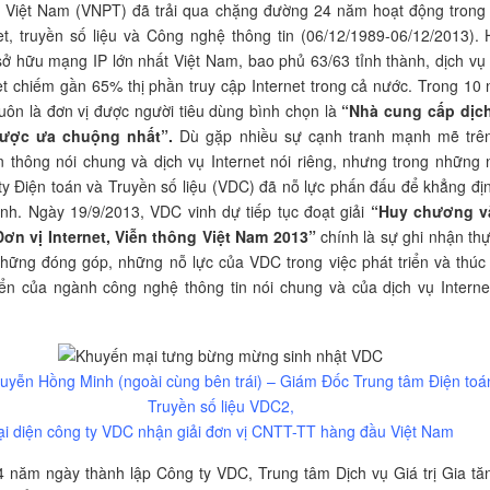
g Việt Nam (VNPT) đã trải qua chặng đường 24 năm hoạt động trong 
et, truyền số liệu và Công nghệ thông tin (06/12/1989-06/12/2013). 
ở hữu mạng IP lớn nhất Việt Nam, bao phủ 63/63 tỉnh thành, dịch vụ 
et chiếm gần 65% thị phần truy cập Internet trong cả nước. Trong 10
luôn là đơn vị được người tiêu dùng bình chọn là
“Nhà cung cấp dịc
được ưa chuộng nhất”.
Dù gặp nhiều sự cạnh tranh mạnh mẽ trên
n thông nói chung và dịch vụ Internet nói riêng, nhưng trong những
y Điện toán và Truyền số liệu (VDC) đã nỗ lực phấn đấu để khẳng địn
nh. Ngày 19/9/2013, VDC vinh dự tiếp tục đoạt giải
“Huy chương v
Đơn vị Internet, Viễn thông Việt Nam 2013”
chính là sự ghi nhận thự
hững đóng góp, những nỗ lực của VDC trong việc phát triển và thúc
iển của ngành công nghệ thông tin nói chung và của dịch vụ Internet
yễn Hồng Minh (ngoài cùng bên trái) – Giám Đốc Trung tâm Điện toá
Truyền số liệu VDC2,
ại diện công ty VDC nhận giải đơn vị CNTT-TT hàng đầu Việt Nam
 năm ngày thành lập Công ty VDC, Trung tâm Dịch vụ Giá trị Gia tă