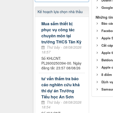
Doanh n
Google
Kế hoạch lựa chọn nhà thầu
Những tin
Mua sắm thiết bị
Báo cáo
phục vụ công tác
Facebo
chuyên môn tại
Apple S
trường THCS Tân Kỳ
Cắt cáp
Thứ bảy - 08/08/2026
18:57
Apple 
Số KHLCNT:
Batdon
PL2600250394-00. Ngày
Apple 
đăng tải: 23:57 08/08/26
8 điểm 
tư vấn thẩm tra báo
Dịch vụ
cáo nghiên cứu khả
Samsun
thi dự án Trường
Tiểu học An Sơn
Thứ bảy - 08/08/2026
18:54