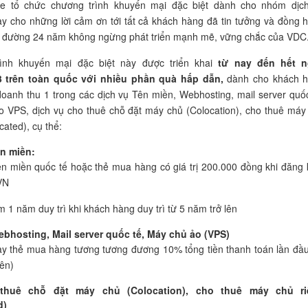
e tổ chức chương trình khuyến mại đặc biệt dành cho nhóm dịc
ay cho những lời cảm ơn tới tất cả khách hàng đã tin tưởng và đồng 
g đường 24 năm không ngừng phát triển mạnh mẽ, vững chắc của VDC
ình khuyến mại đặc biệt này được triển khai
từ nay đến hết 
3 trên toàn quốc với nhiều phần quà hấp dẫn,
dành cho khách 
doanh thu 1 trong các dịch vụ Tên miền, Webhosting, mail server quốc
 VPS, dịch vụ cho thuê chỗ đặt máy chủ (Colocation), cho thuê máy
cated), cụ thể:
ên miền:
ên miền quốc tế hoặc thẻ mua hàng có giá trị 200.000 đồng khi đăng 
VN
m 1 năm duy trì khi khách hàng duy trì từ 5 năm trở lên
ebhosting, Mail server quốc tế, Máy chủ ảo (VPS)
y thẻ mua hàng tương tương đương 10% tổng tiền thanh toán lần đầu
lên)
thuê chỗ đặt máy chủ (Colocation), cho thuê máy chủ ri
d)