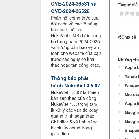
CVE-2024-36531 và
Tổng số điểm
CVE-2024-36528
Phản hồi chính thức của
đội code về các lỗ hổng
bảo mật mới của
NukeViet CMS được công
Chia sẻ:
bố trong năm 2024-2025
và hướng dẫn bảo vệ an
toàn cho website của bạn
trước các nguy cơ khai
Những tin
thác hoặc tấn công khác.
Apple b
Yahoo 
Thông báo phát
hành NukeViet 4.5.07
Window
NukeViet 4.5.07 là Phiên
Microso
bản tiếp theo của dòng
Apple 
NukeViet 4.5, trọng tâm
là xử lý các vấn đề xoay
Google 
quanh trình soạn thảo
Google 
CKEditor 5 và tính năng
block tùy chỉnh trong
Snapch
giao diện