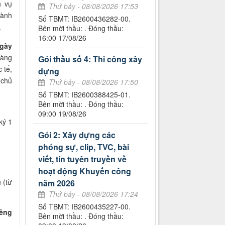
h vụ
Thứ bảy - 08/08/2026 17:53
hành
Số TBMT: IB2600436282-00.
.
Bên mời thầu: . Đóng thầu:
16:00 17/08/26
ngày
hàng
Gói thầu số 4: Thi công xây
 tế,
dựng
 chủ
Thứ bảy - 08/08/2026 17:50
Số TBMT: IB2600388425-01.
Bên mời thầu: . Đóng thầu:
09:00 19/08/26
ký 1
Gói 2: Xây dựng các
phóng sự, clip, TVC, bài
viết, tin tuyên truyền về
hoạt động Khuyến công
 (từ
năm 2026
Thứ bảy - 08/08/2026 17:24
Số TBMT: IB2600435227-00.
êng
Bên mời thầu: . Đóng thầu: