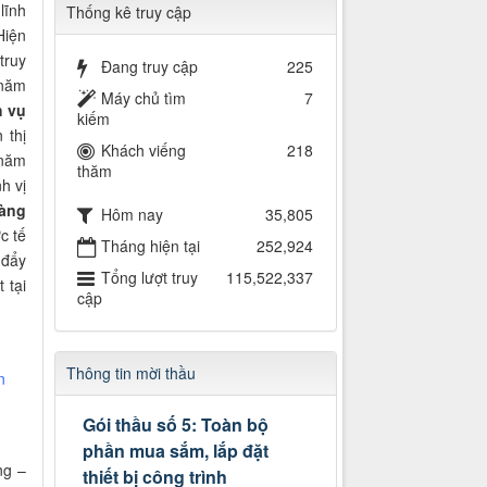
lĩnh
Thống kê truy cập
Hiện
truy
Đang truy cập
225
 năm
Máy chủ tìm
7
h vụ
kiếm
 thị
Khách viếng
218
 năm
thăm
h vị
àng
Hôm nay
35,805
c tế
Tháng hiện tại
252,924
 đẩy
Tổng lượt truy
115,522,337
 tại
cập
Thông tin mời thầu
n
Gói thầu số 5: Toàn bộ
phần mua sắm, lắp đặt
ng –
thiết bị công trình