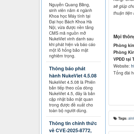
Nguyễn Quang Bằng,
sẽ giúp ch
sinh viên năm 4 ngành
thuận tiện 
Khoa học Máy tính tại
Đại học Bách Khoa Hà
Nội, vừa được nền tảng
CMS mã nguồn mở
Mọi thông 
NukeViet vinh danh sau
khi phát hiện và báo cáo
Phòng kin
một lỗ hổng bảo mật
Phòng Kin
nghiêm trọng.
VPĐD tại
Website:
h
Thông báo phát
Tổng đài h
hành NukeViet 4.5.08
NukeViet 4.5.08 là Phiên
bản tiếp theo của dòng
NukeViet 4.5, đây là bản
cập nhật bảo mật quan
trong được đề xuất cho
toàn bộ người dùng.
Tags:
sin
Thông tin chính thức
về CVE-2025-8772,