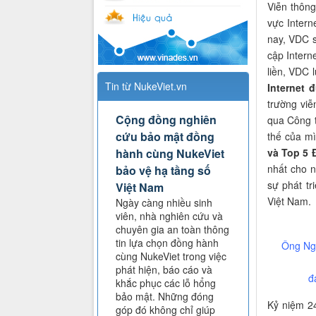
Viễn thôn
vực Intern
nay, VDC s
cập Intern
liền, VDC 
Tin từ NukeViet.vn
Internet 
trường viễ
Cộng đồng nghiên
qua Công t
cứu bảo mật đồng
thế của mì
và Top 5 
hành cùng NukeViet
nhất cho n
bảo vệ hạ tầng số
sự phát tr
Việt Nam
Việt Nam.
Ngày càng nhiều sinh
viên, nhà nghiên cứu và
chuyên gia an toàn thông
tin lựa chọn đồng hành
Ông Ngu
cùng NukeViet trong việc
phát hiện, báo cáo và
đ
khắc phục các lỗ hổng
bảo mật. Những đóng
Kỷ niệm 24
góp đó không chỉ giúp