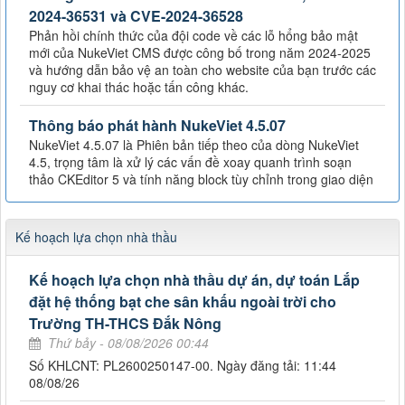
2024-36531 và CVE-2024-36528
Phản hồi chính thức của đội code về các lỗ hổng bảo mật
mới của NukeViet CMS được công bố trong năm 2024-2025
và hướng dẫn bảo vệ an toàn cho website của bạn trước các
nguy cơ khai thác hoặc tấn công khác.
Thông báo phát hành NukeViet 4.5.07
NukeViet 4.5.07 là Phiên bản tiếp theo của dòng NukeViet
4.5, trọng tâm là xử lý các vấn đề xoay quanh trình soạn
thảo CKEditor 5 và tính năng block tùy chỉnh trong giao diện
Kế hoạch lựa chọn nhà thầu
Kế hoạch lựa chọn nhà thầu dự án, dự toán Lắp
đặt hệ thống bạt che sân khấu ngoài trời cho
Trường TH-THCS Đắk Nông
Thứ bảy - 08/08/2026 00:44
Số KHLCNT: PL2600250147-00. Ngày đăng tải: 11:44
08/08/26