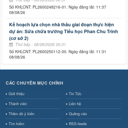
Số KHLCNT: PL2600248216-01. Ngày đăng tải: 11:37
08/08/26
Kế hoạch lựa chọn nhà thầu giai đoạn thực hiện
dự án: Sửa chữa trường Tiểu học Phan Chu Trinh
(cơ sở 2)
Thứ bảy - 08/08/2026 00:31
Số KHLCNT: PL2600250112-00. Ngày đăng tải: 11:31
08/08/26
CÁC CHUYÊN MỤC CHÍNH
Giới thiệu
Tin Tức
Thành viên
Liên hệ
Thăm dò ý kiến
Quảng cáo
Tìm kiếm
RSS-feeds