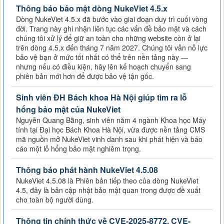
Thông báo bảo mật dòng NukeViet 4.5.x
Dòng NukeViet 4.5.x đã bước vào giai đoạn duy trì cuối vòng
đời. Trang này ghi nhận liên tục các vấn đề bảo mật và cách
chúng tôi xử lý để giữ an toàn cho những website còn ở lại
trên dòng 4.5.x đến tháng 7 năm 2027. Chúng tôi vẫn nỗ lực
bảo vệ bạn ở mức tốt nhất có thể trên nền tảng này —
nhưng nếu có điều kiện, hãy lên kế hoạch chuyển sang
phiên bản mới hơn để được bảo vệ tận gốc.
Sinh viên ĐH Bách khoa Hà Nội giúp tìm ra lỗ
hổng bảo mật của NukeViet
Nguyễn Quang Bằng, sinh viên năm 4 ngành Khoa học Máy
tính tại Đại học Bách Khoa Hà Nội, vừa được nền tảng CMS
mã nguồn mở NukeViet vinh danh sau khi phát hiện và báo
cáo một lỗ hổng bảo mật nghiêm trọng.
Thông báo phát hành NukeViet 4.5.08
NukeViet 4.5.08 là Phiên bản tiếp theo của dòng NukeViet
4.5, đây là bản cập nhật bảo mật quan trong được đề xuất
cho toàn bộ người dùng.
Thông tin chính thức về CVE-2025-8772, CVE-