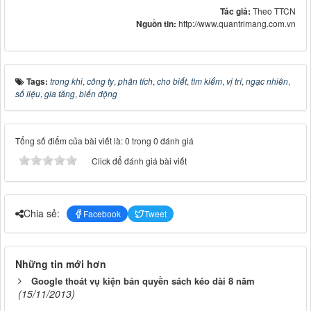
Tác giả:
Theo TTCN
Nguồn tin:
http://www.quantrimang.com.vn
Tags:
trong khi
,
công ty
,
phân tích
,
cho biết
,
tìm kiếm
,
vị trí
,
ngạc nhiên
,
số liệu
,
gia tăng
,
biến động
Tổng số điểm của bài viết là: 0 trong 0 đánh giá
Click để đánh giá bài viết
Chia sẻ:
Facebook
Tweet
Những tin mới hơn
Google thoát vụ kiện bản quyền sách kéo dài 8 năm
(15/11/2013)