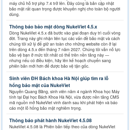
máy chủ hỗ trợ php 7.4 trở lên. Đây cũng là bản cập nhật
bảo mật rất quan trọng được khuyến nghị cho toàn bộ người
dùng.
Thông báo bảo mật dòng NukeViet 4.5.x
Dòng NukeViet 4.5.x đã bước vào giai đoạn duy trì cuối vòng
đời. Trang này ghi nhận liên tục các vấn đề bảo mật và cách
chúng tôi xử lý để giữ an toàn cho những website còn ở lại
trên dòng 4.5.x đến tháng 7 năm 2027. Chúng tôi vẫn nỗ lực
bảo vệ bạn ở mức tốt nhất có thể trên nền tảng này —
nhưng nếu có điều kiện, hãy lên kế hoạch chuyển sang
phiên bản mới hơn để được bảo vệ tận gốc.
Sinh viên ĐH Bách khoa Hà Nội giúp tìm ra lỗ
hổng bảo mật của NukeViet
Nguyễn Quang Bằng, sinh viên năm 4 ngành Khoa học Máy
tính tại Đại học Bách Khoa Hà Nội, vừa được nền tảng CMS
mã nguồn mở NukeViet vinh danh sau khi phát hiện và báo
cáo một lỗ hổng bảo mật nghiêm trọng.
Thông báo phát hành NukeViet 4.5.08
NukeViet 4.5.08 là Phiên bản tiếp theo của dòng NukeViet