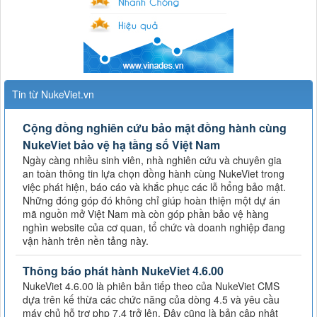
Tin từ NukeViet.vn
Cộng đồng nghiên cứu bảo mật đồng hành cùng
NukeViet bảo vệ hạ tầng số Việt Nam
Ngày càng nhiều sinh viên, nhà nghiên cứu và chuyên gia
an toàn thông tin lựa chọn đồng hành cùng NukeViet trong
việc phát hiện, báo cáo và khắc phục các lỗ hổng bảo mật.
Những đóng góp đó không chỉ giúp hoàn thiện một dự án
mã nguồn mở Việt Nam mà còn góp phần bảo vệ hàng
nghìn website của cơ quan, tổ chức và doanh nghiệp đang
vận hành trên nền tảng này.
Thông báo phát hành NukeViet 4.6.00
NukeViet 4.6.00 là phiên bản tiếp theo của NukeViet CMS
dựa trên kế thừa các chức năng của dòng 4.5 và yêu cầu
máy chủ hỗ trợ php 7.4 trở lên. Đây cũng là bản cập nhật