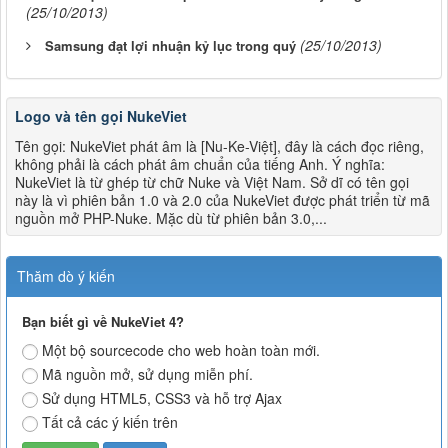
(25/10/2013)
(25/10/2013)
Samsung đạt lợi nhuận kỷ lục trong quý
Logo và tên gọi NukeViet
Tên gọi: NukeViet phát âm là [Nu-Ke-Việt], đây là cách đọc riêng,
không phải là cách phát âm chuẩn của tiếng Anh. Ý nghĩa:
NukeViet là từ ghép từ chữ Nuke và Việt Nam. Sở dĩ có tên gọi
này là vì phiên bản 1.0 và 2.0 của NukeViet được phát triển từ mã
nguồn mở PHP-Nuke. Mặc dù từ phiên bản 3.0,...
Thăm dò ý kiến
Bạn biết gì về NukeViet 4?
Một bộ sourcecode cho web hoàn toàn mới.
Mã nguồn mở, sử dụng miễn phí.
Sử dụng HTML5, CSS3 và hỗ trợ Ajax
Tất cả các ý kiến trên