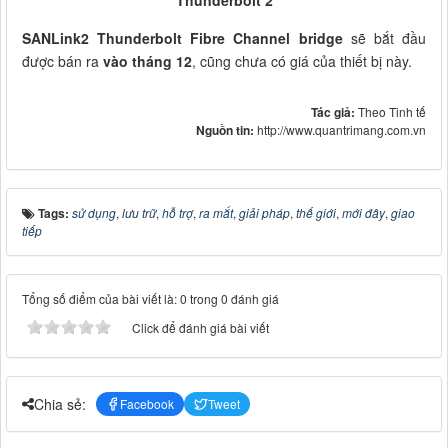
SANLink2 Thunderbolt Fibre Channel bridge
sẽ bắt đầu
được bán ra
vào tháng 12
, cũng chưa có giá của thiết bị này.
Tác giả:
Theo Tinh tế
Nguồn tin:
http://www.quantrimang.com.vn
Tags:
sử dụng
,
lưu trữ
,
hỗ trợ
,
ra mắt
,
giải pháp
,
thế giới
,
mới đây
,
giao
tiếp
Tổng số điểm của bài viết là: 0 trong 0 đánh giá
Click để đánh giá bài viết
Chia sẻ:
Facebook
Tweet