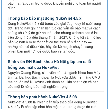
bảo mật rất quan trọng được khuyến nghị cho toàn bộ người
dùng.
Thông báo bảo mật dòng NukeViet 4.5.x
Dòng NukeViet 4.5.x đã bước vào giai đoạn duy trì cuối vòng
đời. Trang này ghi nhận liên tục các vấn đề bảo mật và cách
chúng tôi xử lý để giữ an toàn cho những website còn ở lại
trên dòng 4.5.x đến tháng 7 năm 2027. Chúng tôi vẫn nỗ lực
bảo vệ bạn ở mức tốt nhất có thể trên nền tảng này —
nhưng nếu có điều kiện, hãy lên kế hoạch chuyển sang
phiên bản mới hơn để được bảo vệ tận gốc.
Sinh viên ĐH Bách khoa Hà Nội giúp tìm ra lỗ
hổng bảo mật của NukeViet
Nguyễn Quang Bằng, sinh viên năm 4 ngành Khoa học Máy
tính tại Đại học Bách Khoa Hà Nội, vừa được nền tảng CMS
mã nguồn mở NukeViet vinh danh sau khi phát hiện và báo
cáo một lỗ hổng bảo mật nghiêm trọng.
Thông báo phát hành NukeViet 4.5.08
NukeViet 4.5.08 là Phiên bản tiếp theo của dòng NukeViet
4.5, đây là bản cập nhật bảo mật quan trong được đề xuất