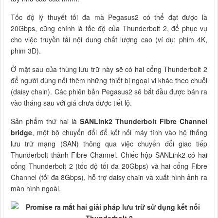
Tốc độ lý thuyết tối đa mà Pegasus2 có thể đạt được là
20Gbps, cũng chính là tốc độ của Thunderbolt 2, để phục vụ
cho việc truyền tải nội dung chất lượng cao (ví dụ: phim 4K,
phim 3D).
Ở mặt sau của thùng lưu trữ này sẽ có hai cổng Thunderbolt 2
để người dùng nối thêm những thiết bị ngoại vi khác theo chuỗi
(daisy chain). Các phiên bản Pegasus2 sẽ bắt đầu được bán ra
vào tháng sau với giá chưa được tiết lộ.
Sản phẩm thứ hai là
SANLink2 Thunderbolt Fibre Channel
bridge
, một bộ chuyển đổi để kết nối máy tính vào hệ thống
lưu trữ mạng (SAN) thông qua việc chuyển đổi giao tiếp
Thunderbolt thành Fibre Channel. Chiếc hộp SANLink2 có hai
cổng Thunderbolt 2 (tốc độ tối đa 20Gbps) và hai cổng Fibre
Channel (tối đa 8Gbps), hỗ trợ daisy chain và xuất hình ảnh ra
màn hình ngoài.