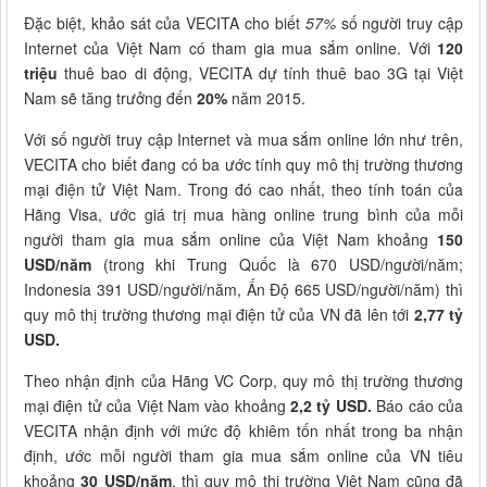
Đặc biệt, khảo sát của VECITA cho biết
57%
số người truy cập
Internet của Việt Nam có tham gia mua sắm online. Với
120
triệu
thuê bao di động, VECITA dự tính thuê bao 3G tại Việt
Nam sẽ tăng trưởng đến
20%
năm 2015.
Với số người truy cập Internet và mua sắm online lớn như trên,
VECITA cho biết đang có ba ước tính quy mô thị trường thương
mại điện tử Việt Nam. Trong đó cao nhất, theo tính toán của
Hãng Visa, ước giá trị mua hàng online trung bình của mỗi
người tham gia mua sắm online của Việt Nam khoảng
150
USD/năm
(trong khi Trung Quốc là 670 USD/người/năm;
Indonesia 391 USD/người/năm, Ấn Độ 665 USD/người/năm) thì
quy mô thị trường thương mại điện tử của VN đã lên tới
2,77 tỷ
USD.
Theo nhận định của Hãng VC Corp, quy mô thị trường thương
mại điện tử của Việt Nam vào khoảng
2,2 tỷ USD.
Báo cáo của
VECITA nhận định với mức độ khiêm tốn nhất trong ba nhận
định, ước mỗi người tham gia mua sắm online của VN tiêu
khoảng
30 USD/năm
, thì quy mô thị trường Việt Nam cũng đã