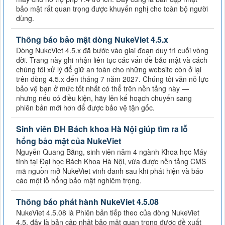
bảo mật rất quan trọng được khuyến nghị cho toàn bộ người
dùng.
Thông báo bảo mật dòng NukeViet 4.5.x
Dòng NukeViet 4.5.x đã bước vào giai đoạn duy trì cuối vòng
đời. Trang này ghi nhận liên tục các vấn đề bảo mật và cách
chúng tôi xử lý để giữ an toàn cho những website còn ở lại
trên dòng 4.5.x đến tháng 7 năm 2027. Chúng tôi vẫn nỗ lực
bảo vệ bạn ở mức tốt nhất có thể trên nền tảng này —
nhưng nếu có điều kiện, hãy lên kế hoạch chuyển sang
phiên bản mới hơn để được bảo vệ tận gốc.
Sinh viên ĐH Bách khoa Hà Nội giúp tìm ra lỗ
hổng bảo mật của NukeViet
Nguyễn Quang Bằng, sinh viên năm 4 ngành Khoa học Máy
tính tại Đại học Bách Khoa Hà Nội, vừa được nền tảng CMS
mã nguồn mở NukeViet vinh danh sau khi phát hiện và báo
cáo một lỗ hổng bảo mật nghiêm trọng.
Thông báo phát hành NukeViet 4.5.08
NukeViet 4.5.08 là Phiên bản tiếp theo của dòng NukeViet
4.5, đây là bản cập nhật bảo mật quan trong được đề xuất