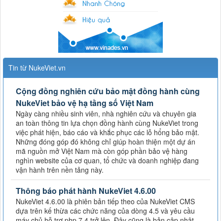
Tin từ NukeViet.vn
Cộng đồng nghiên cứu bảo mật đồng hành cùng
NukeViet bảo vệ hạ tầng số Việt Nam
Ngày càng nhiều sinh viên, nhà nghiên cứu và chuyên gia
an toàn thông tin lựa chọn đồng hành cùng NukeViet trong
việc phát hiện, báo cáo và khắc phục các lỗ hổng bảo mật.
Những đóng góp đó không chỉ giúp hoàn thiện một dự án
mã nguồn mở Việt Nam mà còn góp phần bảo vệ hàng
nghìn website của cơ quan, tổ chức và doanh nghiệp đang
vận hành trên nền tảng này.
Thông báo phát hành NukeViet 4.6.00
NukeViet 4.6.00 là phiên bản tiếp theo của NukeViet CMS
dựa trên kế thừa các chức năng của dòng 4.5 và yêu cầu
máy chủ hỗ trợ php 7.4 trở lên. Đây cũng là bản cập nhật