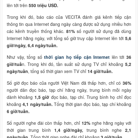
lên tới trên
550 triệu USD.
Trong khi đó, báo cáo của VECITA đánh giá kênh tiếp cận
thông tin qua Internet đang ngày càng được sử dụng nhiều hơn
các kênh truyền thống khác.
81%
số người sử dụng đã dùng
Internet hằng ngày, với tổng số giờ truy cập Internet lên tới
5,6
giờ/ngày, 6,4 ngày/tuần.
Như vậy, tổng số
thời gian họ tiếp cận Internet
lên tới
36
giờ/tuầ
n. Trong khi đó, tần suất sử dụng TV chỉ khoảng
5,2
ngày/tuần
, tổng số thời gian xem TV chỉ
14 giờ/tuần.
Số giờ đọc báo của người Việt Nam đã thấp hơn, chỉ có
36%
người dân đọc báo, tạp chí hằng ngày, trung bình mỗi ngày
dành khoảng
1,5 giờ
đọc báo, tạp chí. Trung bình họ chỉ đọc
khoảng
4,1 ngày/tuần.
Tổng thời gian đọc báo, tạp chí khoảng
6 giờ/tuần.
Số người nghe đài còn thấp hơn, chỉ
12%
nghe hằng ngày với
thời gian trung bình
1,4 giờ/ngày,
trung bình nghe
2,1
ngày/tuần.
Tổng thời gian nghe đài chỉ khoảng
3 giờ/tuần.