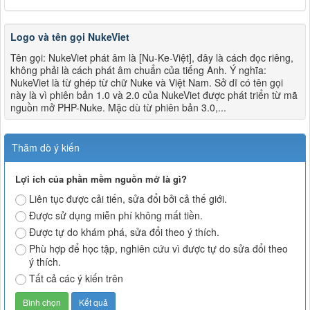
Logo và tên gọi NukeViet
Tên gọi: NukeViet phát âm là [Nu-Ke-Việt], đây là cách đọc riêng,
không phải là cách phát âm chuẩn của tiếng Anh. Ý nghĩa:
NukeViet là từ ghép từ chữ Nuke và Việt Nam. Sở dĩ có tên gọi
này là vì phiên bản 1.0 và 2.0 của NukeViet được phát triển từ mã
nguồn mở PHP-Nuke. Mặc dù từ phiên bản 3.0,...
Thăm dò ý kiến
Lợi ích của phần mềm nguồn mở là gì?
Liên tục được cải tiến, sửa đổi bởi cả thế giới.
Được sử dụng miễn phí không mất tiền.
Được tự do khám phá, sửa đổi theo ý thích.
Phù hợp để học tập, nghiên cứu vì được tự do sửa đổi theo
ý thích.
Tất cả các ý kiến trên