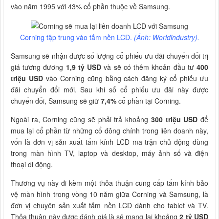
vào năm 1995 với 43% cổ phần thuộc về Samsung.
Corning tập trung vào tấm nền LCD.
(Ảnh: Worldindustry).
Samsung sẽ nhận được số lượng cổ phiếu ưu đãi chuyển đổi trị
giá tương đương
1,9 tỷ USD
và sẽ có thêm khoản đầu tư
400
triệu USD
vào Corning cũng bằng cách đăng ký cổ phiếu ưu
đãi chuyển đổi mới. Sau khi số cổ phiếu ưu đãi này được
chuyển đổi, Samsung sẽ giữ
7,4%
cổ phần tại Corning.
Ngoài ra, Corning cũng sẽ phải trả khoảng
300 triệu USD
để
mua lại cổ phần từ những cổ đông chính trong liên doanh này,
vốn là đơn vị sản xuất tấm kính LCD ma trận chủ động dùng
trong màn hình TV, laptop và desktop, máy ảnh số và điện
thoại di động.
Thương vụ này đi kèm một thỏa thuận cung cấp tấm kính bảo
vệ màn hình trong vòng 10 năm giữa Corning và Samsung, là
đơn vị chuyên sản xuất tấm nền LCD dành cho tablet và TV.
Thỏa thuận này được đánh giá là sẽ mang lại khoảng
2 tỷ USD