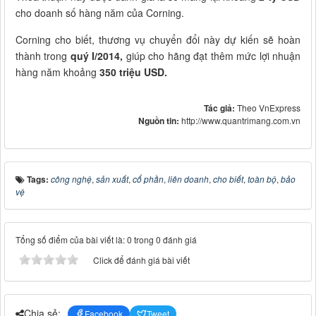
cho doanh số hàng năm của Corning.
Corning cho biết, thương vụ chuyển đổi này dự kiến sẽ hoàn
thành trong
quý I/2014,
giúp cho hãng đạt thêm mức lợi nhuận
hàng năm khoảng
350 triệu USD.
Tác giả:
Theo VnExpress
Nguồn tin:
http://www.quantrimang.com.vn
Tags:
công nghệ
,
sản xuất
,
cổ phần
,
liên doanh
,
cho biết
,
toàn bộ
,
bảo
vệ
Tổng số điểm của bài viết là: 0 trong 0 đánh giá
Click để đánh giá bài viết
Chia sẻ:
Facebook
Tweet