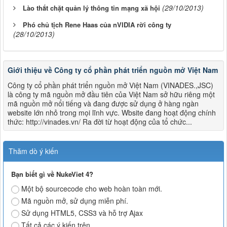
(29/10/2013)
Lào thắt chặt quản lý thông tin mạng xã hội
Phó chủ tịch Rene Haas của nVIDIA rời công ty
(28/10/2013)
Giới thiệu về Công ty cổ phần phát triển nguồn mở Việt Nam
Công ty cổ phần phát triển nguồn mở Việt Nam (VINADES.,JSC)
là công ty mã nguồn mở đầu tiên của Việt Nam sở hữu riêng một
mã nguồn mở nổi tiếng và đang được sử dụng ở hàng ngàn
website lớn nhỏ trong mọi lĩnh vực. Wbsite đang hoạt động chính
thức: http://vinades.vn/ Ra đời từ hoạt động của tổ chức...
Thăm dò ý kiến
Bạn biết gì về NukeViet 4?
Một bộ sourcecode cho web hoàn toàn mới.
Mã nguồn mở, sử dụng miễn phí.
Sử dụng HTML5, CSS3 và hỗ trợ Ajax
Tất cả các ý kiến trên