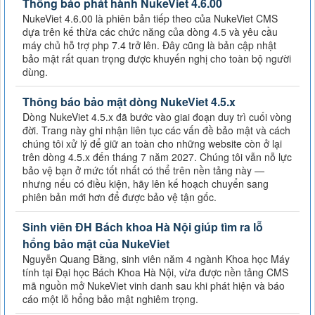
Thông báo phát hành NukeViet 4.6.00
NukeViet 4.6.00 là phiên bản tiếp theo của NukeViet CMS
dựa trên kế thừa các chức năng của dòng 4.5 và yêu cầu
máy chủ hỗ trợ php 7.4 trở lên. Đây cũng là bản cập nhật
bảo mật rất quan trọng được khuyến nghị cho toàn bộ người
dùng.
Thông báo bảo mật dòng NukeViet 4.5.x
Dòng NukeViet 4.5.x đã bước vào giai đoạn duy trì cuối vòng
đời. Trang này ghi nhận liên tục các vấn đề bảo mật và cách
chúng tôi xử lý để giữ an toàn cho những website còn ở lại
trên dòng 4.5.x đến tháng 7 năm 2027. Chúng tôi vẫn nỗ lực
bảo vệ bạn ở mức tốt nhất có thể trên nền tảng này —
nhưng nếu có điều kiện, hãy lên kế hoạch chuyển sang
phiên bản mới hơn để được bảo vệ tận gốc.
Sinh viên ĐH Bách khoa Hà Nội giúp tìm ra lỗ
hổng bảo mật của NukeViet
Nguyễn Quang Bằng, sinh viên năm 4 ngành Khoa học Máy
tính tại Đại học Bách Khoa Hà Nội, vừa được nền tảng CMS
mã nguồn mở NukeViet vinh danh sau khi phát hiện và báo
cáo một lỗ hổng bảo mật nghiêm trọng.