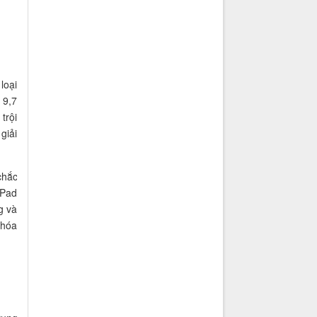
loại
 9,7
trội
giải
chắc
iPad
g và
 hóa