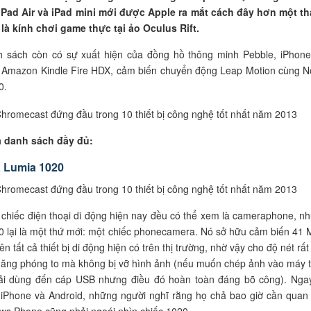
 iPad Air và iPad mini mới được Apple ra mắt cách đây hơn một t
là kính chơi game thực tại ảo Oculus Rift.
h sách còn có sự xuất hiện của đồng hồ thông minh Pebble, iPhone
 Amazon Kindle Fire HDX, cảm biến chuyển động Leap Motion cùng N
0.
à danh sách đầy đủ:
 Lumia 1020
 chiếc điện thoại di động hiện nay đều có thể xem là cameraphone, n
 lại là một thứ mới: một chiếc phonecamera. Nó sở hữu cảm biến 41 
ên tất cả thiết bị di động hiện có trên thị trường, nhờ vậy cho độ nét rấ
ăng phóng to mà không bị vỡ hình ảnh (nếu muốn chép ảnh vào máy t
ải dùng đến cáp USB nhưng điều đó hoàn toàn đáng bõ công). Nga
 iPhone và Android, những người nghĩ rằng họ chả bao giờ cần quan
s Phone cũng phải ngoái nhìn chiếc 1020.