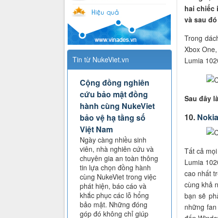
hai chiếc
và sau đó 
Trong dác
Xbox One,
Tin từ NukeViet.vn
Lumia 102
Cộng đồng nghiên
cứu bảo mật đồng
Sau đây l
hành cùng NukeViet
10.
Nokia
bảo vệ hạ tầng số
Việt Nam
Ngày càng nhiều sinh
viên, nhà nghiên cứu và
Tất cả mọi
chuyên gia an toàn thông
Lumia 1020
tin lựa chọn đồng hành
cao nhất tr
cùng NukeViet trong việc
cùng khả n
phát hiện, báo cáo và
khắc phục các lỗ hổng
bạn sẽ ph
bảo mật. Những đóng
những fan
góp đó không chỉ giúp
đến Window