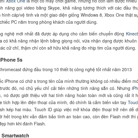
thì
Xbox One
là một cỗ máy chơi game, nhưng nó còn làm được nhiều
ính năng gọi video bằng Skype, khả năng tương thích với các đầu thu
n hình cáp/vệ tinh và một giao diện giống Windows 8, Xbox One thật sự
chiếc PC nằm trong phòng khách của người dùng.
g nghệ mới nhất đã được áp dụng cho cảm biến chuyển động
Kinect
ừa có khả năng nhận lệnh bằng giọng nói, vừa nhận dạng được khuôn
ác cử chỉ, thậm chí còn sở hữu khả năng đo nhịp tim của người dùng.
 iPhone 5s
c iPhone có chữ s trong tên của mình thường không có nhiều điểm mớ
 trước đó, nó chủ yếu chỉ cải tiến những tính năng sẵn có. Nhưng
iP
, nó được giới thiệu với hai tính năng hoàn toàn mới và cũng rất ít 
 tích hợp lên điện thoại của mình, đó chính là cảm biến vân tay
Touc
sh kép hai màu. Touch ID giúp việc mở khóa điện thoại trở nên dễ 
ờ hết trong khi vẫn đảm bảo tính an toàn cao, còn đèn Flash mới thì 
đẹp hơn khi đánh Flash.
e Smartwatch