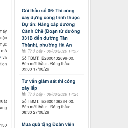
Gói thầu số 06: Thi công
xây dựng công trình thuộc
Dự án: Nâng cấp đường
Cành Chẽ (Đoạn từ đường
 máy
hoặc
331B đến đường Tân
 mục
Thành), phường Hà An
c mô
Thứ bảy - 08/08/2026 14:37
7
và
Số TBMT: IB2600432696-00.
Bên mời thầu: . Đóng thầu:
tion
09:00 17/08/26
Tư vấn giám sát thi công
xây lắp
Thứ bảy - 08/08/2026 14:24
xuất
Số TBMT: IB2600436284-00.
Bên mời thầu: . Đóng thầu:
mang
08:30 27/08/26
Mua quà tặng Đoàn viên
 130