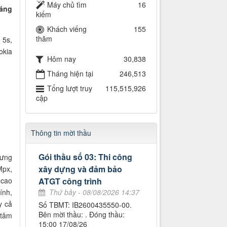
Máy chủ tìm
16
háng
kiếm
Khách viếng
155
thăm
 5s,
okia
Hôm nay
30,838
Tháng hiện tại
246,513
Tổng lượt truy
115,515,926
cập
Thông tin mời thầu
Gói thầu số 03: Thi công
hưng
xây dựng và đảm bảo
Mpx,
t cao
ATGT công trình
ính,
Thứ bảy - 08/08/2026 14:37
y cả
Số TBMT: IB2600435550-00.
Bên mời thầu: . Đóng thầu:
 tâm
15:00 17/08/26