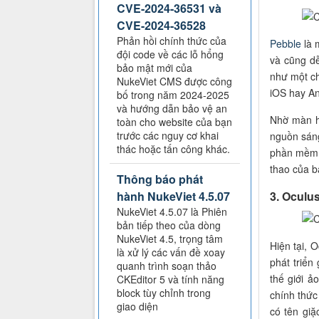
CVE-2024-36531 và
CVE-2024-36528
Phản hồi chính thức của
Pebble
là 
đội code về các lỗ hổng
và cũng dễ
bảo mật mới của
như một ch
NukeViet CMS được công
iOS hay An
bố trong năm 2024-2025
và hướng dẫn bảo vệ an
Nhờ màn hì
toàn cho website của bạn
trước các nguy cơ khai
nguồn sáng
thác hoặc tấn công khác.
phần mềm c
thao của b
Thông báo phát
3. Oculus
hành NukeViet 4.5.07
NukeViet 4.5.07 là Phiên
bản tiếp theo của dòng
NukeViet 4.5, trọng tâm
Hiện tại, 
là xử lý các vấn đề xoay
phát triển
quanh trình soạn thảo
thế giới 
CKEditor 5 và tính năng
block tùy chỉnh trong
chính thức
giao diện
có tên giặ