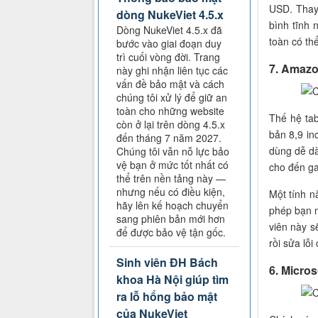
USD. Thay
dòng NukeViet 4.5.x
bình tĩnh
Dòng NukeViet 4.5.x đã
toàn có th
bước vào giai đoạn duy
trì cuối vòng đời. Trang
7. Amazo
này ghi nhận liên tục các
vấn đề bảo mật và cách
chúng tôi xử lý để giữ an
toàn cho những website
Thế hệ ta
còn ở lại trên dòng 4.5.x
bản 8,9 in
đến tháng 7 năm 2027.
dùng dễ dà
Chúng tôi vẫn nỗ lực bảo
vệ bạn ở mức tốt nhất có
cho đến g
thể trên nền tảng này —
nhưng nếu có điều kiện,
Một tính n
hãy lên kế hoạch chuyển
phép bạn n
sang phiên bản mới hơn
viên này s
để được bảo vệ tận gốc.
rồi sửa lỗi
Sinh viên ĐH Bách
6. Micro
khoa Hà Nội giúp tìm
ra lỗ hổng bảo mật
của NukeViet