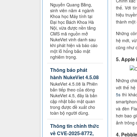
Chính xác 
Nguyễn Quang Bằng,
thế. Với t
sinh viên năm 4 ngành
hiệu truyề
Khoa học Máy tính tại
thành một 
Đại học Bách Khoa Hà
Nội, vừa được nền tảng
Những côn
CMS mã nguồn mở
NukeViet vinh danh sau
hệ mới, v
khi phát hiện và báo cáo
cũng như c
một lỗ hổng bảo mật
nghiêm trọng.
5. Apple
Thông báo phát
hành NukeViet 4.5.08
Những chiế
NukeViet 4.5.08 là Phiên
với thế hệ
bản tiếp theo của dòng
5s
thì khác
NukeViet 4.5, đây là bản
cập nhật bảo mật quan
smartphone
trong được đề xuất cho
và đèn Fla
toàn bộ người dùng.
hơn bao gi
ảnh trông 
Thông tin chính thức
về CVE-2025-8772,
4. Pebbl