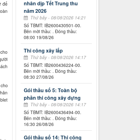
nhân dịp Tết Trung thu
ữ để
năm 2026
hoàn
Thứ bảy - 08/08/2026 14:21
Số TBMT: IB2600430501-00.
Bên mời thầu: . Đóng thầu:
08:00 19/08/26
Thi công xây lắp
 cho
Thứ bảy - 08/08/2026 14:17
gười
Số TBMT: IB2600436224-00.
sách
Bên mời thầu: . Đóng thầu:
08:30 27/08/26
 cho
Gói thầu số 5: Toàn bộ
nhân
phần thi công xây dựng
blet
Thứ bảy - 08/08/2026 14:17
Số TBMT: IB2600436494-00.
Bên mời thầu: . Đóng thầu:
16:30 26/08/26
Gói thầu số 14: Thi công