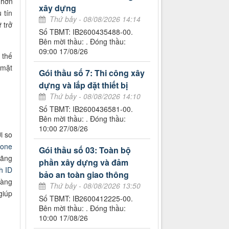
 hơn
xây dựng
 tín
Thứ bảy - 08/08/2026 14:14
 trở
Số TBMT: IB2600435488-00.
Bên mời thầu: . Đóng thầu:
09:00 17/08/26
thế
 mặt
Gói thầu số 7: Thi công xây
dựng và lắp đặt thiết bị
Thứ bảy - 08/08/2026 14:10
Số TBMT: IB2600436581-00.
Bên mời thầu: . Đóng thầu:
10:00 27/08/26
i so
hone
Gói thầu số 03: Toàn bộ
hãng
phần xây dựng và đảm
h ID
bảo an toàn giao thông
dàng
Thứ bảy - 08/08/2026 13:50
giúp
Số TBMT: IB2600412225-00.
Bên mời thầu: . Đóng thầu:
10:00 17/08/26