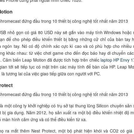
Motion
USB nhỏ gọn có giá 80 USD này sẽ gắn vào máy tính Windows hoặc
ạn để cho phép điều khiển thiết bị bằng những cử chỉ của bàn tay 
à ngón tay. Nó có độ chính xác cực kì cao và có phù hợp cho nhiều
ụng khác nhau: từ việc chơi game cho đến đọc báo hay di chuyển cá
. Cảm biến Leap Motion đã được tích hợp trên chiếc
laptop HP Envy 1
 gian tới sẽ tiếp tục có mặt trên các máy tính để bàn của HP. Leap Mo
là tương lai của việc giao tiếp giữa con người với PC.
rotect
là một công ty khởi nghiệp có trụ sở tại thung lũng Silicon chuyên sản 
t bị gia dụng. Năm 2012, họ sản xuất ra một bộ điều khiển nhiệt độ 
ó màn hình cảm ứng và có thể điều kiển từ xa.
ọ ra mắt thêm Nest Protect, một bộ phát hiện khói và CO2 có giá