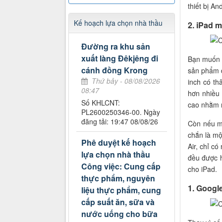
thiết bị An
Kế hoạch lựa chọn nhà thầu
2. iPad 
Đường ra khu sản
xuất làng Đêkjêng đi
Bạn muốn 
cánh đồng Krong
sản phẩm đ
Thứ bảy - 08/08/2026
inch có t
08:47
hơn nhiều 
Số KHLCNT:
cao nhằm m
PL2600250346-00. Ngày
đăng tải: 19:47 08/08/26
Còn nếu m
chắn là mộ
Phê duyệt kế hoạch
Air, chỉ có
lựa chọn nhà thầu
đều được h
Công việc: Cung cấp
cho iPad.
thực phẩm, nguyên
1. Googl
liệu thực phẩm, cung
cấp suất ăn, sữa và
nước uống cho bữa