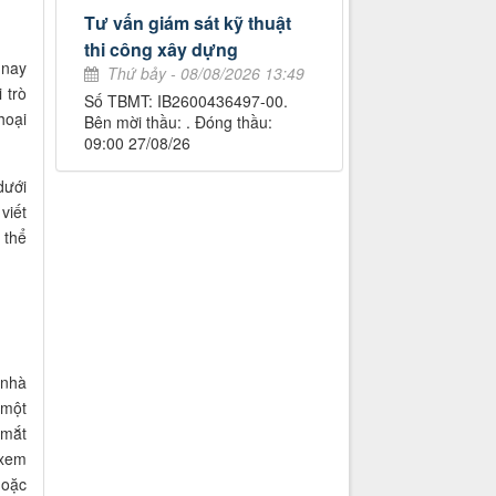
Tư vấn giám sát kỹ thuật
thi công xây dựng
 nay
Thứ bảy - 08/08/2026 13:49
 trò
Số TBMT: IB2600436497-00.
hoại
Bên mời thầu: . Đóng thầu:
09:00 27/08/26
dưới
viết
 thể
 nhà
 một
 mắt
 xem
hoặc