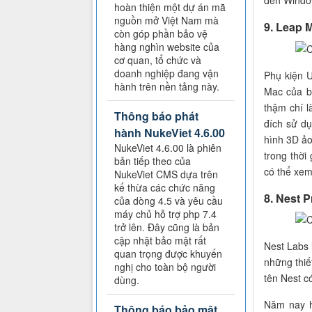
hoàn thiện một dự án mã
nguồn mở Việt Nam mà
9. Leap 
còn góp phần bảo vệ
hàng nghìn website của
cơ quan, tổ chức và
doanh nghiệp đang vận
Phụ kiện 
hành trên nền tảng này.
Mac của b
thậm chí l
Thông báo phát
đích sử d
hành NukeViet 4.6.00
hình 3D ảo
NukeViet 4.6.00 là phiên
trong thời
bản tiếp theo của
có thể xem 
NukeViet CMS dựa trên
kế thừa các chức năng
8. Nest P
của dòng 4.5 và yêu cầu
máy chủ hỗ trợ php 7.4
trở lên. Đây cũng là bản
cập nhật bảo mật rất
Nest Labs 
quan trọng được khuyến
những thiế
nghị cho toàn bộ người
tên Nest c
dùng.
Năm nay h
Thông báo bảo mật