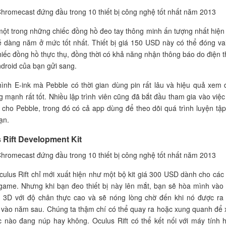
một trong những chiếc đồng hồ đeo tay thông minh ấn tượng nhất hiện
 dàng năm ở mức tốt nhất. Thiết bị giá 150 USD này có thể đóng vai
iếc đồng hồ thực thụ, đồng thời có khả năng nhận thông báo do điện t
droid của bạn gửi sang.
nh E-ink mà Pebble có thời gian dùng pin rất lâu và hiệu quả xem 
 mạnh rất tốt. Nhiều lập trình viên cũng đã bắt đầu tham gia vào việc 
ho Pebble, trong đó có cả app dùng để theo dõi quá trình luyện tập
ạn.
 Rift Development Kit
Oculus Rift chỉ mới xuất hiện như một bộ kit giá 300 USD dành cho các
 game. Nhưng khi bạn đeo thiết bị này lên mắt, bạn sẽ hòa mình vào
ảo 3D với độ chân thực cao và sẽ nóng lòng chờ đến khi nó được ra
 vào năm sau. Chúng ta thậm chí có thể quay ra hoặc xung quanh để
c nào đang núp hay không. Oculus Rift có thể kết nối với máy tính 