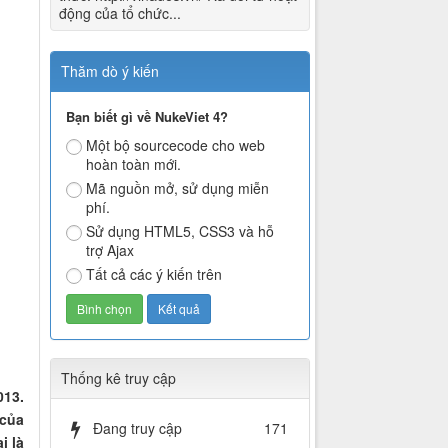
động của tổ chức...
Thăm dò ý kiến
Bạn biết gì về NukeViet 4?
Một bộ sourcecode cho web
hoàn toàn mới.
Mã nguồn mở, sử dụng miễn
phí.
Sử dụng HTML5, CSS3 và hỗ
trợ Ajax
Tất cả các ý kiến trên
Thống kê truy cập
013.
 của
Đang truy cập
171
i là