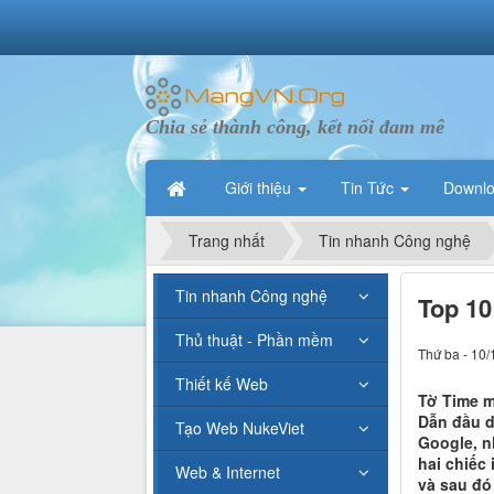
Chia sẻ thành công, kết nối đam mê
Giới thiệu
Tin Tức
Downl
Trang nhất
Tin nhanh Công nghệ
Tin nhanh Công nghệ
Top 10
Thủ thuật - Phần mềm
Thứ ba - 10/
Thiết kế Web
Tờ Time m
Dẫn đầu d
Tạo Web NukeViet
Google, n
hai chiếc
Web & Internet
và sau đó 