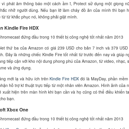
 vì phát âm thông báo một cách ầm ĩ, Protect sử dụng một giọng n
 nhắc nhở người dùng. Nếu bạn lỡ làm cháy đồ ăn của mình thì bạn 
ể từ từ khắc phục nó, không phải giật mình.
n Kindle Fire HDX
blet thứ ba của Amazon có giá 239 USD cho bản 7 inch và 379 USD
ch. Đây là những chiếc Kindle Fire tốt nhất từ trước đến nay và giúp n
ng tiếp cận với kho nội dung phong phú của Amazon, từ video, nhạc, 
ame và ứng dụng.
ăng mới lạ và hữu ích trên
Kindle Fire HDX
đó là MayDay, phần mềm
hận hỗ trợ kĩ thuật trực tiếp từ một nhân viên Amazon. Hình ảnh của 
ẽ xuất hiện trên màn hình khi bạn cần và họ cũng có thể điều khiển ta
 cho bạn.
soft Xbox One