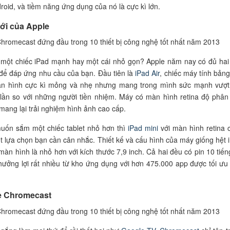
droid, và tiềm năng ứng dụng của nó là cực kì lớn.
mới của Apple
một chiếc iPad mạnh hay một cái nhỏ gọn? Apple năm nay có đủ hai 
ể đáp ứng nhu cầu của bạn. Đầu tiên là
iPad Air
, chiếc máy tính bảng
hân hình cực kì mỏng và nhẹ nhưng mang trong mình sức mạnh vượt 
lần so với những người tiền nhiệm. Máy có màn hình retina độ phân 
ang lại trải nghiệm hình ảnh cao cấp.
uốn sắm một chiếc tablet nhỏ hơn thì
iPad mini
với màn hình retina 
t lựa chọn bạn cần cân nhắc. Thiết kế và cấu hình của máy giống hệt 
 màn hình là nhỏ hơn với kích thước 7,9 inch. Cả hai đều có pin 10 tiến
ưởng lợi rất nhiều từ kho ứng dụng với hơn 475.000 app được tối ưu
e Chromecast