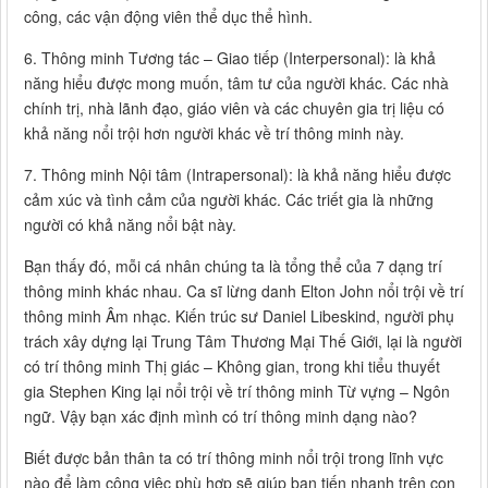
công, các vận động viên thể dục thể hình.
6. Thông minh Tương tác – Giao tiếp (Interpersonal): là khả
năng hiểu được mong muốn, tâm tư của người khác. Các nhà
chính trị, nhà lãnh đạo, giáo viên và các chuyên gia trị liệu có
khả năng nổi trội hơn người khác về trí thông minh này.
7. Thông minh Nội tâm (Intrapersonal): là khả năng hiểu được
cảm xúc và tình cảm của người khác. Các triết gia là những
người có khả năng nổi bật này.
Bạn thấy đó, mỗi cá nhân chúng ta là tổng thể của 7 dạng trí
thông minh khác nhau. Ca sĩ lừng danh Elton John nổi trội về trí
thông minh Âm nhạc. Kiến trúc sư Daniel Libeskind, người phụ
trách xây dựng lại Trung Tâm Thương Mại Thế Giới, lại là người
có trí thông minh Thị giác – Không gian, trong khi tiểu thuyết
gia Stephen King lại nổi trội về trí thông minh Từ vựng – Ngôn
ngữ. Vậy bạn xác định mình có trí thông minh dạng nào?
Biết được bản thân ta có trí thông minh nổi trội trong lĩnh vực
nào để làm công việc phù hợp sẽ giúp bạn tiến nhanh trên con