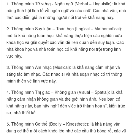
1. Thông minh Từ vựng - Ngôn ngữ (Verbal – Linguistic): là khả
năng lĩnh hội tinh tế về ngôn ngữ và câu chữ. Các nhà văn, nhà
thơ, các diễn giả là những người nổi trội về khả năng này.
2. Thông minh Suy luận – Toán học (Logical – Mathematical):
mô tả khả năng toán học, khả năng thực hiện các nghiên cứu
khoa học và giải quyết các vấn đề liên quan đến suy luận. Các
nhà khoa học và nhà toán học có khả năng nổi trội trong lĩnh
vực này.
3. Thông minh Âm nhạc (Musical): là khả năng cảm nhận và
sáng tác âm nhạc. Các nhạc sĩ và nhà soạn nhạc có trí thông
minh thiên về lĩnh vực này.
4. Thông minh Thị giác – Không gian (Visual – Spatial): là khả
năng cảm nhận không gian và thế giới hình ảnh. Nếu bạn có
khả năng này, bạn hãy nghĩ đến việc trở thành họa sĩ, kiến trúc
sư, nhà thiết kế…
5. Thông minh Cơ thể (Bodily – Kinesthetic): là khả năng vận
dụng cơ thể một cách khéo léo như các cầu thủ bóng rổ, các vũ