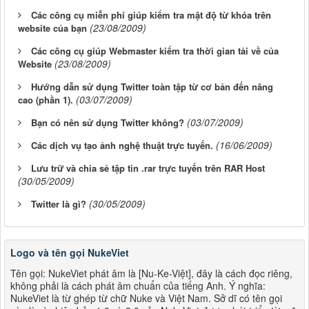
Các công cụ miễn phí giúp kiểm tra mật độ từ khóa trên
(23/08/2009)
website của bạn
Các công cụ giúp Webmaster kiểm tra thời gian tải về của
(23/08/2009)
Website
Hướng dẫn sử dụng Twitter toàn tập từ cơ bản đến nâng
(03/07/2009)
cao (phần 1).
(03/07/2009)
Bạn có nên sử dụng Twitter không?
(16/06/2009)
Các dịch vụ tạo ảnh nghệ thuật trực tuyến.
Lưu trữ và chia sẻ tập tin .rar trực tuyến trên RAR Host
(30/05/2009)
(30/05/2009)
Twitter là gì?
Logo và tên gọi NukeViet
Tên gọi: NukeViet phát âm là [Nu-Ke-Việt], đây là cách đọc riêng,
không phải là cách phát âm chuẩn của tiếng Anh. Ý nghĩa:
NukeViet là từ ghép từ chữ Nuke và Việt Nam. Sở dĩ có tên gọi