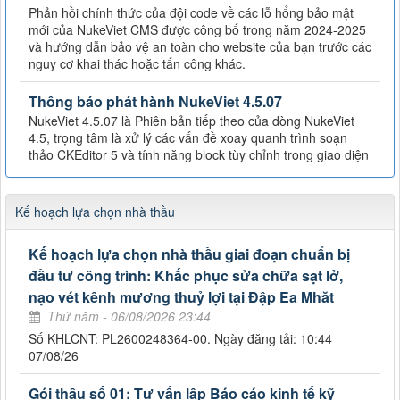
Phản hồi chính thức của đội code về các lỗ hổng bảo mật
mới của NukeViet CMS được công bố trong năm 2024-2025
và hướng dẫn bảo vệ an toàn cho website của bạn trước các
nguy cơ khai thác hoặc tấn công khác.
Thông báo phát hành NukeViet 4.5.07
NukeViet 4.5.07 là Phiên bản tiếp theo của dòng NukeViet
4.5, trọng tâm là xử lý các vấn đề xoay quanh trình soạn
thảo CKEditor 5 và tính năng block tùy chỉnh trong giao diện
Kế hoạch lựa chọn nhà thầu
Kế hoạch lựa chọn nhà thầu giai đoạn chuẩn bị
đầu tư công trình: Khắc phục sửa chữa sạt lở,
nạo vét kênh mương thuỷ lợi tại Đập Ea Mhăt
Thứ năm - 06/08/2026 23:44
Số KHLCNT: PL2600248364-00. Ngày đăng tải: 10:44
07/08/26
Gói thầu số 01: Tư vấn lập Báo cáo kinh tế kỹ