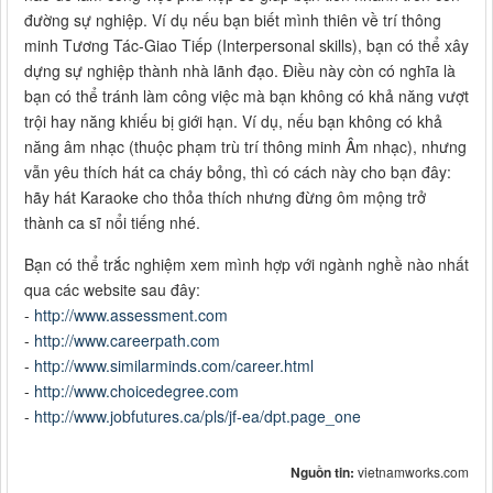
đường sự nghiệp. Ví dụ nếu bạn biết mình thiên về trí thông
minh Tương Tác-Giao Tiếp (Interpersonal skills), bạn có thể xây
dựng sự nghiệp thành nhà lãnh đạo. Điều này còn có nghĩa là
bạn có thể tránh làm công việc mà bạn không có khả năng vượt
trội hay năng khiếu bị giới hạn. Ví dụ, nếu bạn không có khả
năng âm nhạc (thuộc phạm trù trí thông minh Âm nhạc), nhưng
vẫn yêu thích hát ca cháy bỏng, thì có cách này cho bạn đây:
hãy hát Karaoke cho thỏa thích nhưng đừng ôm mộng trở
thành ca sĩ nổi tiếng nhé.
Bạn có thể trắc nghiệm xem mình hợp với ngành nghề nào nhất
qua các website sau đây:
-
http://www.assessment.com
-
http://www.careerpath.com
-
http://www.similarminds.com/career.html
-
http://www.choicedegree.com
-
http://www.jobfutures.ca/pls/jf-ea/dpt.page_one
Nguồn tin:
vietnamworks.com