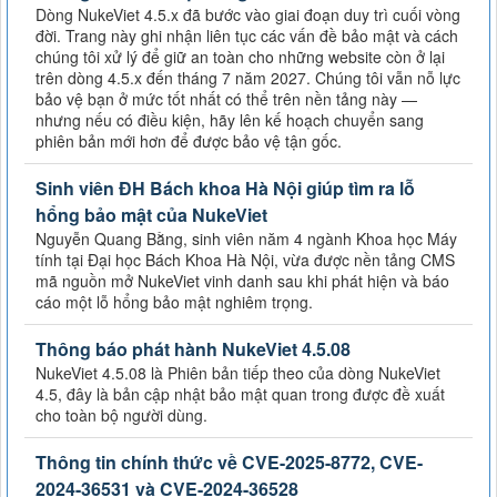
Dòng NukeViet 4.5.x đã bước vào giai đoạn duy trì cuối vòng
đời. Trang này ghi nhận liên tục các vấn đề bảo mật và cách
chúng tôi xử lý để giữ an toàn cho những website còn ở lại
trên dòng 4.5.x đến tháng 7 năm 2027. Chúng tôi vẫn nỗ lực
bảo vệ bạn ở mức tốt nhất có thể trên nền tảng này —
nhưng nếu có điều kiện, hãy lên kế hoạch chuyển sang
phiên bản mới hơn để được bảo vệ tận gốc.
Sinh viên ĐH Bách khoa Hà Nội giúp tìm ra lỗ
hổng bảo mật của NukeViet
Nguyễn Quang Bằng, sinh viên năm 4 ngành Khoa học Máy
tính tại Đại học Bách Khoa Hà Nội, vừa được nền tảng CMS
mã nguồn mở NukeViet vinh danh sau khi phát hiện và báo
cáo một lỗ hổng bảo mật nghiêm trọng.
Thông báo phát hành NukeViet 4.5.08
NukeViet 4.5.08 là Phiên bản tiếp theo của dòng NukeViet
4.5, đây là bản cập nhật bảo mật quan trong được đề xuất
cho toàn bộ người dùng.
Thông tin chính thức về CVE-2025-8772, CVE-
2024-36531 và CVE-2024-36528