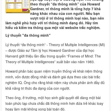
theo thuyết “đa thông minh” của Howard
Gardner, trí thông minh là tổng hợp 7 khả
năng khác nhau của con người. Nếu bạn
vượt trội ở trí thông minh loại nào, bạn nên
làm nghề phù hợp với trí thông minh dạng đó. Hãy tìm
hiểu và kiểm tra thông qua một vài website trắc nghiệm.
Lý thuyết "đa thông minh"
Lý thuyết “đa thông minh” - Theory of Multiple Intelligences (MI)
– được Giáo sư Tâm lý học Howard Gardner của đại học
Harvard giới thiệu lần đầu trong quyển “Frames of Mind: The
Theory of Multiple Intelligences” xuất bản vào năm 1983.
Howard phản bác quan niệm truyền thống về khái niệm thông
minh, vốn được đồng nhất và đánh giá dựa theo các bài trắc
nghiệm IQ. Ông cho rằng khái niệm này chưa phản ánh đầy đủ
khả năng tri thức đa dạng của con người.
Theo ông, ở trường, một học sinh giải quyết dễ dàng một bài
toán phức tạp chưa chắc đã thông minh hơn đứa trẻ khác loay
hoay làm mãi không xong bài toán đó.