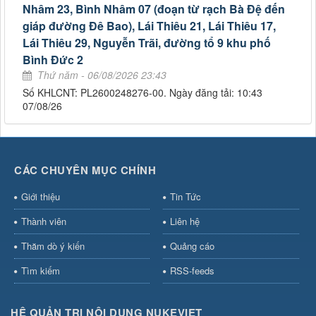
Nhâm 23, Bình Nhâm 07 (đoạn từ rạch Bà Đệ đến
giáp đường Đê Bao), Lái Thiêu 21, Lái Thiêu 17,
Lái Thiêu 29, Nguyễn Trãi, đường tổ 9 khu phố
Bình Đức 2
Thứ năm - 06/08/2026 23:43
Số KHLCNT: PL2600248276-00. Ngày đăng tải: 10:43
07/08/26
CÁC CHUYÊN MỤC CHÍNH
Giới thiệu
Tin Tức
Thành viên
Liên hệ
Thăm dò ý kiến
Quảng cáo
Tìm kiếm
RSS-feeds
HỆ QUẢN TRỊ NỘI DUNG NUKEVIET