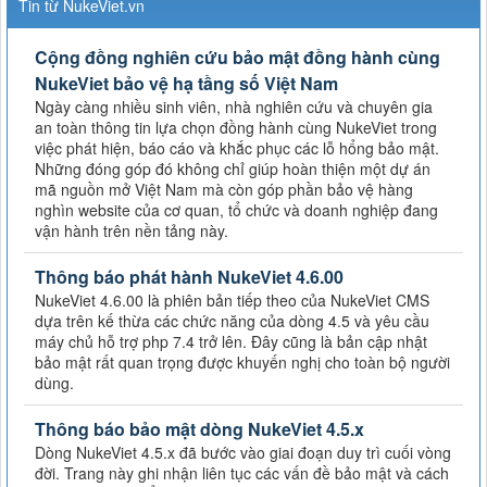
Tin từ NukeViet.vn
Cộng đồng nghiên cứu bảo mật đồng hành cùng
NukeViet bảo vệ hạ tầng số Việt Nam
Ngày càng nhiều sinh viên, nhà nghiên cứu và chuyên gia
an toàn thông tin lựa chọn đồng hành cùng NukeViet trong
việc phát hiện, báo cáo và khắc phục các lỗ hổng bảo mật.
Những đóng góp đó không chỉ giúp hoàn thiện một dự án
mã nguồn mở Việt Nam mà còn góp phần bảo vệ hàng
nghìn website của cơ quan, tổ chức và doanh nghiệp đang
vận hành trên nền tảng này.
Thông báo phát hành NukeViet 4.6.00
NukeViet 4.6.00 là phiên bản tiếp theo của NukeViet CMS
dựa trên kế thừa các chức năng của dòng 4.5 và yêu cầu
máy chủ hỗ trợ php 7.4 trở lên. Đây cũng là bản cập nhật
bảo mật rất quan trọng được khuyến nghị cho toàn bộ người
dùng.
Thông báo bảo mật dòng NukeViet 4.5.x
Dòng NukeViet 4.5.x đã bước vào giai đoạn duy trì cuối vòng
đời. Trang này ghi nhận liên tục các vấn đề bảo mật và cách