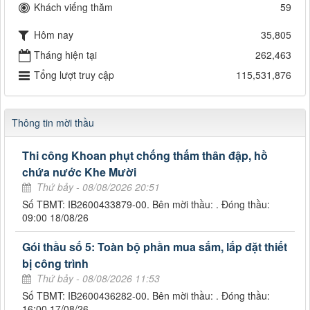
Khách viếng thăm
59
Hôm nay
35,805
Tháng hiện tại
262,463
Tổng lượt truy cập
115,531,876
Thông tin mời thầu
Thi công Khoan phụt chống thấm thân đập, hồ
chứa nước Khe Mười
Thứ bảy - 08/08/2026 20:51
Số TBMT: IB2600433879-00. Bên mời thầu: . Đóng thầu:
09:00 18/08/26
Gói thầu số 5: Toàn bộ phần mua sắm, lắp đặt thiết
bị công trình
Thứ bảy - 08/08/2026 11:53
Số TBMT: IB2600436282-00. Bên mời thầu: . Đóng thầu:
16:00 17/08/26