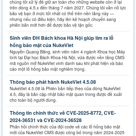
chúng tôi xử lý để giữ an toàn cho những website còn ở lại
trên dòng 4.5.x đến tháng 7 năm 2027. Chúng tôi vẫn nỗ lực
bảo vệ bạn ở mức tốt nhất có thể trên nền tảng này —
nhưng nếu có điều kiện, hãy lên kế hoạch chuyển sang
phiên bản mới hơn để được bảo vệ tận gốc.
Sinh viên ĐH Bách khoa Hà Nội giúp tìm ra lỗ
hổng bảo mật của NukeViet
Nguyễn Quang Bằng, sinh viên năm 4 ngành Khoa học Máy
tính tại Đại học Bách Khoa Hà Nội, vừa được nền tảng CMS
mã nguồn mở NukeViet vinh danh sau khi phát hiện và báo
cáo một lỗ hổng bảo mật nghiêm trọng.
Thông báo phát hành NukeViet 4.5.08
NukeViet 4.5.08 là Phiên bản tiếp theo của dòng NukeViet
4.5, đây là bản cập nhật bảo mật quan trong được đề xuất
cho toàn bộ người dùng.
Thông tin chính thức về CVE-2025-8772, CVE-
2024-36531 và CVE-2024-36528
Phản hồi chính thức của đội code về các lỗ hổng bảo mật
mới của NukeViet CMS được công bố trong năm 2024-2025