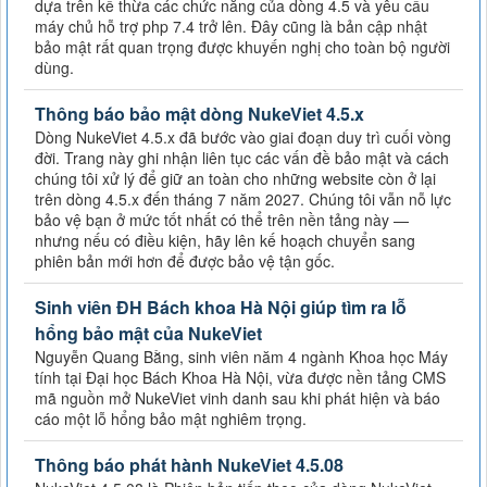
dựa trên kế thừa các chức năng của dòng 4.5 và yêu cầu
máy chủ hỗ trợ php 7.4 trở lên. Đây cũng là bản cập nhật
bảo mật rất quan trọng được khuyến nghị cho toàn bộ người
dùng.
Thông báo bảo mật dòng NukeViet 4.5.x
Dòng NukeViet 4.5.x đã bước vào giai đoạn duy trì cuối vòng
đời. Trang này ghi nhận liên tục các vấn đề bảo mật và cách
chúng tôi xử lý để giữ an toàn cho những website còn ở lại
trên dòng 4.5.x đến tháng 7 năm 2027. Chúng tôi vẫn nỗ lực
bảo vệ bạn ở mức tốt nhất có thể trên nền tảng này —
nhưng nếu có điều kiện, hãy lên kế hoạch chuyển sang
phiên bản mới hơn để được bảo vệ tận gốc.
Sinh viên ĐH Bách khoa Hà Nội giúp tìm ra lỗ
hổng bảo mật của NukeViet
Nguyễn Quang Bằng, sinh viên năm 4 ngành Khoa học Máy
tính tại Đại học Bách Khoa Hà Nội, vừa được nền tảng CMS
mã nguồn mở NukeViet vinh danh sau khi phát hiện và báo
cáo một lỗ hổng bảo mật nghiêm trọng.
Thông báo phát hành NukeViet 4.5.08