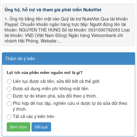
Ủng hộ, hỗ trợ và tham gia phát triển NukeViet
1. Ủng hộ bằng tiền mặt vào Quỹ tài trợ NukeViet Qua tài khoản
Paypal: Chuyển khoản ngân hàng trực tiếp: Người đứng tên tài
khoản: NGUYEN THE HUNG Số tài khoản: 0031000792053 Loại
tài khoản: VND (Việt Nam Đồng) Ngân hàng Vietcombank chi
nhánh Hải Phòng. Website:...
Thăm dò ý kiến
Lợi ích của phần mềm nguồn mở là gì?
Liên tục được cải tiến, sửa đổi bởi cả thế giới.
Được sử dụng miễn phí không mất tiền.
Được tự do khám phá, sửa đổi theo ý thích.
Phù hợp để học tập, nghiên cứu vì được tự do sửa đổi theo
ý thích.
Tất cả các ý kiến trên