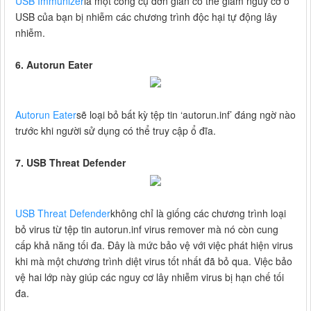
USB Immunizer
là một công cụ đơn giản có thể giảm nguy cơ ổ
USB của bạn bị nhiễm các chương trình độc hại tự động lây
nhiễm.
6. Autorun Eater
Autorun Eater
sẽ loại bỏ bất kỳ tệp tin ‘autorun.inf’ đáng ngờ nào
trước khi người sử dụng có thể truy cập ổ đĩa.
7. USB Threat Defender
USB Threat Defender
không chỉ là giống các chương trình loại
bỏ virus từ tệp tin autorun.inf virus remover mà nó còn cung
cấp khả năng tối đa. Đây là mức bảo vệ với việc phát hiện virus
khi mà một chương trình diệt virus tốt nhất đã bỏ qua. Việc bảo
vệ hai lớp này giúp các nguy cơ lây nhiễm virus bị hạn chế tối
đa.