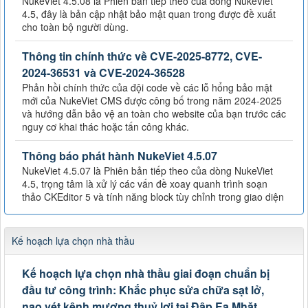
NukeViet 4.5.08 là Phiên bản tiếp theo của dòng NukeViet
4.5, đây là bản cập nhật bảo mật quan trong được đề xuất
cho toàn bộ người dùng.
Thông tin chính thức về CVE-2025-8772, CVE-
2024-36531 và CVE-2024-36528
Phản hồi chính thức của đội code về các lỗ hổng bảo mật
mới của NukeViet CMS được công bố trong năm 2024-2025
và hướng dẫn bảo vệ an toàn cho website của bạn trước các
nguy cơ khai thác hoặc tấn công khác.
Thông báo phát hành NukeViet 4.5.07
NukeViet 4.5.07 là Phiên bản tiếp theo của dòng NukeViet
4.5, trọng tâm là xử lý các vấn đề xoay quanh trình soạn
thảo CKEditor 5 và tính năng block tùy chỉnh trong giao diện
Kế hoạch lựa chọn nhà thầu
Kế hoạch lựa chọn nhà thầu giai đoạn chuẩn bị
đầu tư công trình: Khắc phục sửa chữa sạt lở,
nạo vét kênh mương thuỷ lợi tại Đập Ea Mhăt