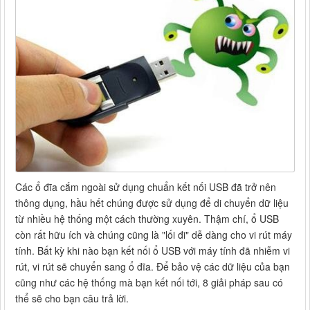
Các ổ đĩa cắm ngoài sử dụng chuẩn kết nối USB đã trở nên
thông dụng, hầu hết chúng được sử dụng để di chuyển dữ liệu
từ nhiều hệ thống một cách thường xuyên. Thậm chí, ổ USB
còn rất hữu ích và chúng cũng là "lối đi" dễ dàng cho vi rút máy
tính. Bất kỳ khi nào bạn kết nối ổ USB với máy tính đã nhiễm vi
rút, vi rút sẽ chuyển sang ổ đĩa. Để bảo vệ các dữ liệu của bạn
cũng như các hệ thống mà bạn kết nối tới, 8 giải pháp sau có
thể sẽ cho bạn câu trả lời.