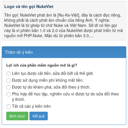
Logo và tên gọi NukeViet
Tên gọi: NukeViet phát âm là [Nu-Ke-Việt], đây là cách đọc riêng,
không phải là cách phát âm chuẩn của tiếng Anh. Ý nghĩa:
NukeViet là từ ghép từ chữ Nuke và Việt Nam. Sở dĩ có tên gọi
này là vì phiên bản 1.0 và 2.0 của NukeViet được phát triển từ mã
nguồn mở PHP-Nuke. Mặc dù từ phiên bản 3.0,...
Thăm dò ý kiến
Lợi ích của phần mềm nguồn mở là gì?
Liên tục được cải tiến, sửa đổi bởi cả thế giới.
Được sử dụng miễn phí không mất tiền.
Được tự do khám phá, sửa đổi theo ý thích.
Phù hợp để học tập, nghiên cứu vì được tự do sửa đổi theo
ý thích.
Tất cả các ý kiến trên