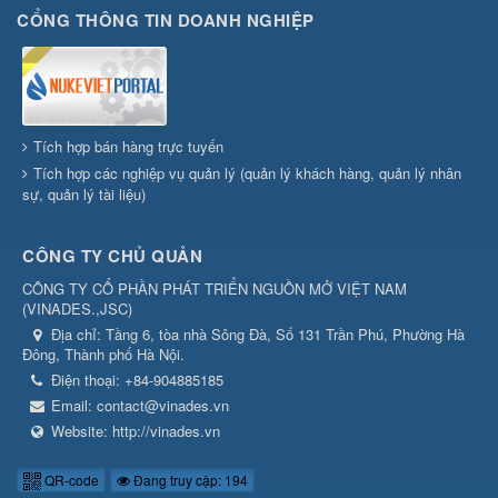
CỔNG THÔNG TIN DOANH NGHIỆP
Tích hợp bán hàng trực tuyến
Tích hợp các nghiệp vụ quản lý (quản lý khách hàng, quản lý nhân
sự, quản lý tài liệu)
CÔNG TY CHỦ QUẢN
CÔNG TY CỔ PHẦN PHÁT TRIỂN NGUỒN MỞ VIỆT NAM
(
VINADES.,JSC
)
Địa chỉ:
Tầng 6, tòa nhà Sông Đà, Số 131 Trần Phú, Phường Hà
Đông, Thành phố Hà Nội.
Điện thoại:
+84-904885185
Email:
contact@vinades.vn
Website:
http://vinades.vn
QR-code
Đang truy cập: 194