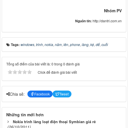
Nhóm PV
Nguồn tin:
http://dantri.com.vn
Tags:
windows
,
trình
,
nokia
,
năm
,
lên
,
phone
,
làng
,
kệ
,
dế
,
cuối
Tổng số điểm của bài viết là: 0 trong 0 đánh giá
Click để đánh giá bài viết
Chia sẻ:
Facebook
Tweet
Những tin mới hơn
Nokia trình làng loạt điện thoại Symbian giá rẻ
(26/10/2011)