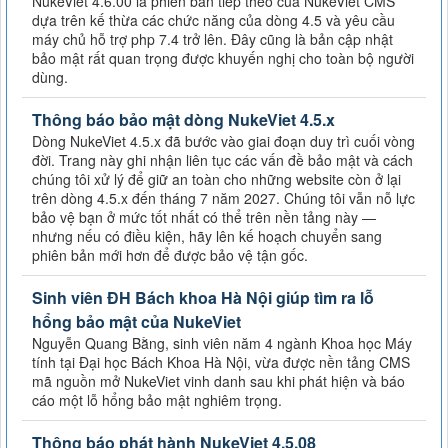
NukeViet 4.6.00 là phiên bản tiếp theo của NukeViet CMS
dựa trên kế thừa các chức năng của dòng 4.5 và yêu cầu
máy chủ hỗ trợ php 7.4 trở lên. Đây cũng là bản cập nhật
bảo mật rất quan trọng được khuyến nghị cho toàn bộ người
dùng.
Thông báo bảo mật dòng NukeViet 4.5.x
Dòng NukeViet 4.5.x đã bước vào giai đoạn duy trì cuối vòng
đời. Trang này ghi nhận liên tục các vấn đề bảo mật và cách
chúng tôi xử lý để giữ an toàn cho những website còn ở lại
trên dòng 4.5.x đến tháng 7 năm 2027. Chúng tôi vẫn nỗ lực
bảo vệ bạn ở mức tốt nhất có thể trên nền tảng này —
nhưng nếu có điều kiện, hãy lên kế hoạch chuyển sang
phiên bản mới hơn để được bảo vệ tận gốc.
Sinh viên ĐH Bách khoa Hà Nội giúp tìm ra lỗ
hổng bảo mật của NukeViet
Nguyễn Quang Bằng, sinh viên năm 4 ngành Khoa học Máy
tính tại Đại học Bách Khoa Hà Nội, vừa được nền tảng CMS
mã nguồn mở NukeViet vinh danh sau khi phát hiện và báo
cáo một lỗ hổng bảo mật nghiêm trọng.
Thông báo phát hành NukeViet 4.5.08